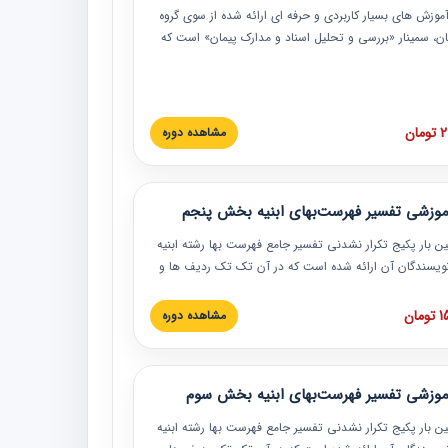
موزش‏‏‏‏‏‏ های بسیار کاربردی و حرفه‏ ای ارائه شده از سوی گروه
مان، سمینار «بررسی و تحلیل اسناد و مدارک پیمان» است که
گاه صنعتی شریف ارائه شد. در این آموزش نکات کلیدی
 اسناد و مدارک پیمان، اولویت بندی اسناد و مدارک پیمان،
 نبایدهای مربوط به اسناد و مدارک پیمان به همراه تجربیات
 این خصوص ارائه شده است.
ان
مشاهده دوره
موزشی تفسیر فهرست‌بهای ابنیه بخش پنجم
ین بار پکیج تکرار نشدنی تفسیر جامع فهرست بها رشته ابنیه
 نویسندگان آن ارائه شده است که در آن تک تک ردیف ها و
هرست بها تفسیر و ارائه شده است. این دوره به صورت کامل
بوده و به همراه تصاویر عملیات اجرایی مرتبط با ردیف های
ان
مشاهده دوره
ها ارائه شده است. این دوره با کلام مهندس
سین‌زاده مدیر پروژه مهندسی مشاور در امر بازنگری فهرست
 ابنیه ارائه شده و به تمام همکارانی که در حوزه صنعت
موزشی تفسیر فهرست‌بهای ابنیه بخش سوم
 حال فعالیت هستند حتما توصیه می کنیم از مطالب این
فاده نمایند.
ین بار پکیج تکرار نشدنی تفسیر جامع فهرست بها رشته ابنیه