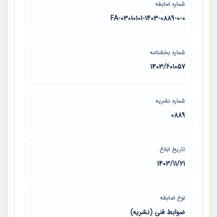
شماره ضابطه
03010101-1403-0889-0-0-FA
شماره بخشنامه
1403/601057
شماره نشریه
0889
تاریخ ابلاغ
1403/11/21
نوع ضابطه
ضوابط فنی (نشریه)