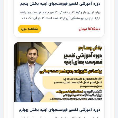
دوره آموزشی تفسیر فهرست‌بهای ابنیه بخش پنجم
برای اولین بار پکیج تکرار نشدنی تفسیر جامع فهرست بها رشته
ابنیه از زبان نویسندگان آن ارائه شده است که در آن تک تک
ردیف ها و مطالب فهرست بها تفسیر و ارائه شده است. این
1575000 تومان
مشاهده دوره
دوره به صورت کامل تصویری بوده و به همراه تصاویر عملیات
اجرایی مرتبط با ردیف های فهرست بها ارائه شده است. این
دوره با کلام مهندس علیرضاحسین‌زاده مدیر پروژه مهندسی
مشاور در امر بازنگری فهرست بها رشته ابنیه ارائه شده و به تمام
همکارانی که در حوزه صنعت ساخت در حال فعالیت هستند حتما
توصیه می کنیم از مطالب این دوره استفاده نمایند.
دوره آموزشی تفسیر فهرست‌بهای ابنیه بخش چهارم