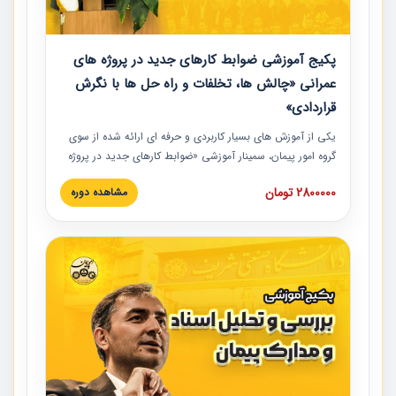
پکیج آموزشی ضوابط کارهای جدید در پروژه های
عمرانی «چالش ها، تخلفات و راه حل ها با نگرش
قراردادی»
یکی از آموزش‏‏‏‏‏‏ های بسیار کاربردی و حرفه‏ ای ارائه شده از سوی
گروه امور پیمان، سمینار آموزشی «ضوابط کارهای جدید در پروژه
های عمرانی» چالش ها، تخلفات و راه حل ها با نگرش قراردادی
2800000 تومان
مشاهده دوره
است که در محل سندیکای شرکت های ساختمانی کشور ارائه شد.
در این آموزش نکات کلیدی مربوط به کارهای جدید در اسناد و
مدارک پیمان به همراه تجربیات عملی ارائه شده است.