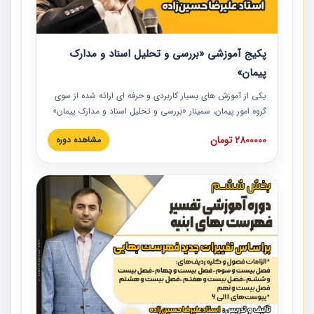
پکیج آموزشی «بررسی و تحلیل اسناد و مدارک
پیمان»
یکی از آموزش‏‏‏‏‏‏ های بسیار کاربردی و حرفه‏ ای ارائه شده از سوی
گروه امور پیمان، سمینار «بررسی و تحلیل اسناد و مدارک پیمان»
است که در دانشگاه صنعتی شریف ارائه شد. در این آموزش
2800000 تومان
مشاهده دوره
نکات کلیدی مربوط به اسناد و مدارک پیمان، اولویت بندی اسناد
و مدارک پیمان، بایدها و نبایدهای مربوط به اسناد و مدارک
پیمان به همراه تجربیات عملی در این خصوص ارائه شده است.