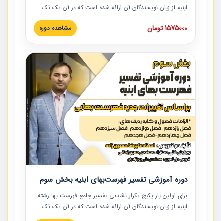
ابنیه از زبان نویسندگان آن ارائه شده است که در آن تک تک
ردیف ها و مطالب فهرست بها تفسیر و ارائه شده است. این
1575000 تومان
مشاهده دوره
دوره به صورت کامل تصویری بوده و به همراه تصاویر عملیات
اجرایی مرتبط با ردیف های فهرست بها ارائه شده است. این
دوره با کلام مهندس علیرضاحسین‌زاده مدیر پروژه مهندسی
مشاور در امر بازنگری فهرست بها رشته ابنیه ارائه شده و به تمام
همکارانی که در حوزه صنعت ساخت در حال فعالیت هستند حتما
توصیه می کنیم از مطالب این دوره استفاده نمایند.
دوره آموزشی تفسیر فهرست‌بهای ابنیه بخش سوم
برای اولین بار پکیج تکرار نشدنی تفسیر جامع فهرست بها رشته
ابنیه از زبان نویسندگان آن ارائه شده است که در آن تک تک
ردیف ها و مطالب فهرست بها تفسیر و ارائه شده است. این