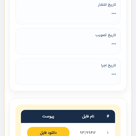
تاریخ انتشار
---
تاریخ تصویب
---
تاریخ اجرا
---
#
نام فایل
پیوست
1
93/99412
دانلود فایل