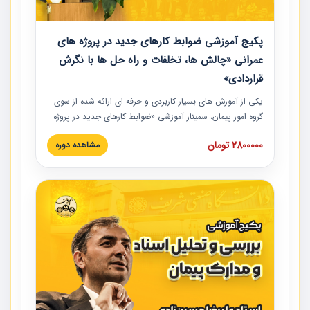
پکیج آموزشی ضوابط کارهای جدید در پروژه های
عمرانی «چالش ها، تخلفات و راه حل ها با نگرش
قراردادی»
یکی از آموزش‏‏‏‏‏‏ های بسیار کاربردی و حرفه‏ ای ارائه شده از سوی
گروه امور پیمان، سمینار آموزشی «ضوابط کارهای جدید در پروژه
های عمرانی» چالش ها، تخلفات و راه حل ها با نگرش قراردادی
2800000 تومان
مشاهده دوره
است که در محل سندیکای شرکت های ساختمانی کشور ارائه شد.
در این آموزش نکات کلیدی مربوط به کارهای جدید در اسناد و
مدارک پیمان به همراه تجربیات عملی ارائه شده است.