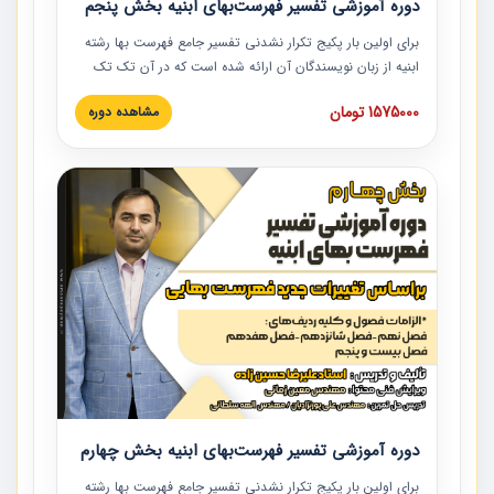
دوره آموزشی تفسیر فهرست‌بهای ابنیه بخش پنجم
برای اولین بار پکیج تکرار نشدنی تفسیر جامع فهرست بها رشته
ابنیه از زبان نویسندگان آن ارائه شده است که در آن تک تک
ردیف ها و مطالب فهرست بها تفسیر و ارائه شده است. این
1575000 تومان
مشاهده دوره
دوره به صورت کامل تصویری بوده و به همراه تصاویر عملیات
اجرایی مرتبط با ردیف های فهرست بها ارائه شده است. این
دوره با کلام مهندس علیرضاحسین‌زاده مدیر پروژه مهندسی
مشاور در امر بازنگری فهرست بها رشته ابنیه ارائه شده و به تمام
همکارانی که در حوزه صنعت ساخت در حال فعالیت هستند حتما
توصیه می کنیم از مطالب این دوره استفاده نمایند.
دوره آموزشی تفسیر فهرست‌بهای ابنیه بخش چهارم
برای اولین بار پکیج تکرار نشدنی تفسیر جامع فهرست بها رشته