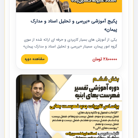
پکیج آموزشی «بررسی و تحلیل اسناد و مدارک
پیمان»
یکی از آموزش‏‏‏‏‏‏ های بسیار کاربردی و حرفه‏ ای ارائه شده از سوی
گروه امور پیمان، سمینار «بررسی و تحلیل اسناد و مدارک پیمان»
است که در دانشگاه صنعتی شریف ارائه شد. در این آموزش
2800000 تومان
مشاهده دوره
نکات کلیدی مربوط به اسناد و مدارک پیمان، اولویت بندی اسناد
و مدارک پیمان، بایدها و نبایدهای مربوط به اسناد و مدارک
پیمان به همراه تجربیات عملی در این خصوص ارائه شده است.