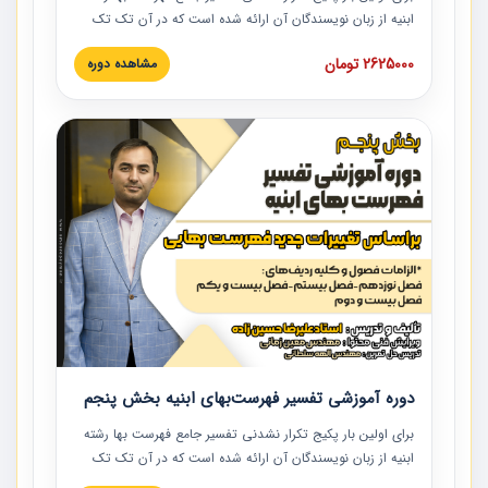
ابنیه از زبان نویسندگان آن ارائه شده است که در آن تک تک
ردیف ها و مطالب فهرست بها تفسیر و ارائه شده است. این
2625000 تومان
مشاهده دوره
دوره به صورت کامل تصویری بوده و به همراه تصاویر عملیات
اجرایی مرتبط با ردیف های فهرست بها ارائه شده است. این
دوره با کلام مهندس علیرضاحسین‌زاده مدیر پروژه مهندسی
مشاور در امر بازنگری فهرست بها رشته ابنیه ارائه شده و به تمام
همکارانی که در حوزه صنعت ساخت در حال فعالیت هستند حتما
توصیه می کنیم از مطالب این دوره استفاده نمایند.
دوره آموزشی تفسیر فهرست‌بهای ابنیه بخش پنجم
برای اولین بار پکیج تکرار نشدنی تفسیر جامع فهرست بها رشته
ابنیه از زبان نویسندگان آن ارائه شده است که در آن تک تک
ردیف ها و مطالب فهرست بها تفسیر و ارائه شده است. این