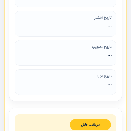
تاریخ انتشار
---
تاریخ تصویب
---
تاریخ اجرا
---
دریافت فایل