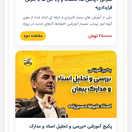
قراردادی»
یکی از آموزش‏‏‏‏‏‏ های بسیار کاربردی و حرفه‏ ای ارائه شده از سوی
گروه امور پیمان، سمینار آموزشی «ضوابط کارهای جدید در پروژه
های عمرانی» چالش ها، تخلفات و راه حل ها با نگرش قراردادی
2800000 تومان
مشاهده دوره
است که در محل سندیکای شرکت های ساختمانی کشور ارائه شد.
در این آموزش نکات کلیدی مربوط به کارهای جدید در اسناد و
مدارک پیمان به همراه تجربیات عملی ارائه شده است.
پکیج آموزشی «بررسی و تحلیل اسناد و مدارک