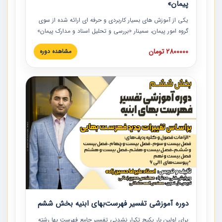
پیمان»
یکی از آموزش‏‏‏‏‏‏ های بسیار کاربردی و حرفه‏ ای ارائه شده از سوی
گروه امور پیمان، سمینار «بررسی و تحلیل اسناد و مدارک پیمان»
است که در دانشگاه صنعتی شریف ارائه شد. در این آموزش
2800000 تومان
مشاهده دوره
نکات کلیدی مربوط به اسناد و مدارک پیمان، اولویت بندی اسناد
و مدارک پیمان، بایدها و نبایدهای مربوط به اسناد و مدارک
پیمان به همراه تجربیات عملی در این خصوص ارائه شده است.
دوره آموزشی تفسیر فهرست‌بهای ابنیه بخش ششم
برای اولین بار پکیج تکرار نشدنی تفسیر جامع فهرست بها رشته