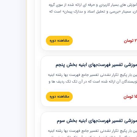
موزش‏‏‏‏‏‏ های بسیار کاربردی و حرفه‏ ای ارائه شده از سوی گروه
مان، سمینار «بررسی و تحلیل اسناد و مدارک پیمان» است که
گاه صنعتی شریف ارائه شد. در این آموزش نکات کلیدی
 اسناد و مدارک پیمان، اولویت بندی اسناد و مدارک پیمان،
 نبایدهای مربوط به اسناد و مدارک پیمان به همراه تجربیات
 این خصوص ارائه شده است.
ان
مشاهده دوره
موزشی تفسیر فهرست‌بهای ابنیه بخش پنجم
ین بار پکیج تکرار نشدنی تفسیر جامع فهرست بها رشته ابنیه
 نویسندگان آن ارائه شده است که در آن تک تک ردیف ها و
هرست بها تفسیر و ارائه شده است. این دوره به صورت کامل
بوده و به همراه تصاویر عملیات اجرایی مرتبط با ردیف های
ان
مشاهده دوره
ها ارائه شده است. این دوره با کلام مهندس
سین‌زاده مدیر پروژه مهندسی مشاور در امر بازنگری فهرست
 ابنیه ارائه شده و به تمام همکارانی که در حوزه صنعت
موزشی تفسیر فهرست‌بهای ابنیه بخش سوم
 حال فعالیت هستند حتما توصیه می کنیم از مطالب این
فاده نمایند.
ین بار پکیج تکرار نشدنی تفسیر جامع فهرست بها رشته ابنیه