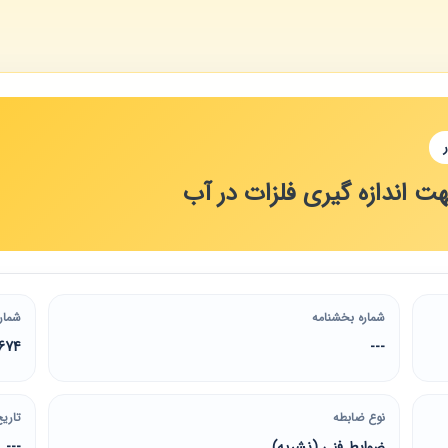
ت اندازه گیری فلزات در آب
شماره بخشنامه
شمار
674
---
نوع ضابطه
تاریخ
ضوابط فنی (نشریه)
---