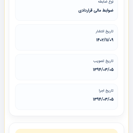
نوع ضابطه
ضوابط مالی قراردادی
تاریخ انتشار
1402/11/09
تاریخ تصویب
1394/03/05
تاریخ اجرا
1394/03/05