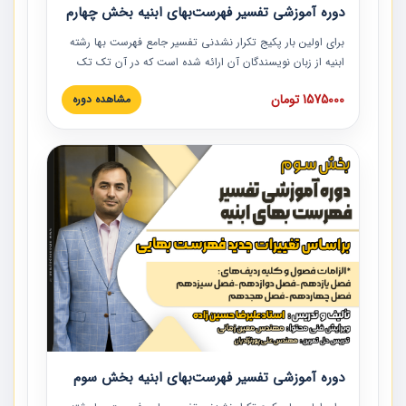
دوره آموزشی تفسیر فهرست‌بهای ابنیه بخش چهارم
برای اولین بار پکیج تکرار نشدنی تفسیر جامع فهرست بها رشته
ابنیه از زبان نویسندگان آن ارائه شده است که در آن تک تک
ردیف ها و مطالب فهرست بها تفسیر و ارائه شده است. این
1575000 تومان
مشاهده دوره
دوره به صورت کامل تصویری بوده و به همراه تصاویر عملیات
اجرایی مرتبط با ردیف های فهرست بها ارائه شده است. این
دوره با کلام مهندس علیرضاحسین‌زاده مدیر پروژه مهندسی
مشاور در امر بازنگری فهرست بها رشته ابنیه ارائه شده و به تمام
همکارانی که در حوزه صنعت ساخت در حال فعالیت هستند حتما
توصیه می کنیم از مطالب این دوره استفاده نمایند.
دوره آموزشی تفسیر فهرست‌بهای ابنیه بخش سوم