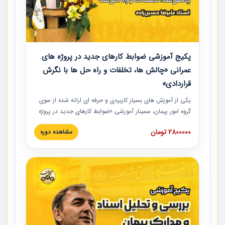
پکیج آموزشی ضوابط کارهای جدید در پروژه های
عمرانی «چالش ها، تخلفات و راه حل ها با نگرش
قراردادی»
یکی از آموزش‏‏‏‏‏‏ های بسیار کاربردی و حرفه‏ ای ارائه شده از سوی
گروه امور پیمان، سمینار آموزشی «ضوابط کارهای جدید در پروژه
های عمرانی» چالش ها، تخلفات و راه حل ها با نگرش قراردادی
2800000 تومان
مشاهده دوره
است که در محل سندیکای شرکت های ساختمانی کشور ارائه شد.
در این آموزش نکات کلیدی مربوط به کارهای جدید در اسناد و
مدارک پیمان به همراه تجربیات عملی ارائه شده است.