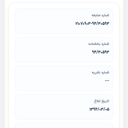
شماره ضابطه
21070903-94/30593
شماره بخشنامه
94/30593
شماره نشریه
---
تاریخ ابلاغ
1394/03/05