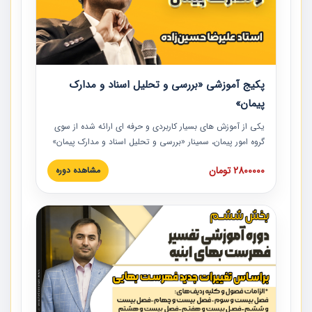
پکیج آموزشی «بررسی و تحلیل اسناد و مدارک
پیمان»
یکی از آموزش‏‏‏‏‏‏ های بسیار کاربردی و حرفه‏ ای ارائه شده از سوی
گروه امور پیمان، سمینار «بررسی و تحلیل اسناد و مدارک پیمان»
است که در دانشگاه صنعتی شریف ارائه شد. در این آموزش
2800000 تومان
مشاهده دوره
نکات کلیدی مربوط به اسناد و مدارک پیمان، اولویت بندی اسناد
و مدارک پیمان، بایدها و نبایدهای مربوط به اسناد و مدارک
پیمان به همراه تجربیات عملی در این خصوص ارائه شده است.