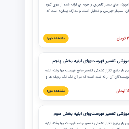
موزش‏‏‏‏‏‏ های بسیار کاربردی و حرفه‏ ای ارائه شده از سوی گروه
مان، سمینار «بررسی و تحلیل اسناد و مدارک پیمان» است که
گاه صنعتی شریف ارائه شد. در این آموزش نکات کلیدی
 اسناد و مدارک پیمان، اولویت بندی اسناد و مدارک پیمان،
 نبایدهای مربوط به اسناد و مدارک پیمان به همراه تجربیات
 این خصوص ارائه شده است.
ان
مشاهده دوره
موزشی تفسیر فهرست‌بهای ابنیه بخش پنجم
ین بار پکیج تکرار نشدنی تفسیر جامع فهرست بها رشته ابنیه
 نویسندگان آن ارائه شده است که در آن تک تک ردیف ها و
هرست بها تفسیر و ارائه شده است. این دوره به صورت کامل
بوده و به همراه تصاویر عملیات اجرایی مرتبط با ردیف های
ان
مشاهده دوره
ها ارائه شده است. این دوره با کلام مهندس
سین‌زاده مدیر پروژه مهندسی مشاور در امر بازنگری فهرست
 ابنیه ارائه شده و به تمام همکارانی که در حوزه صنعت
موزشی تفسیر فهرست‌بهای ابنیه بخش سوم
 حال فعالیت هستند حتما توصیه می کنیم از مطالب این
فاده نمایند.
ین بار پکیج تکرار نشدنی تفسیر جامع فهرست بها رشته ابنیه