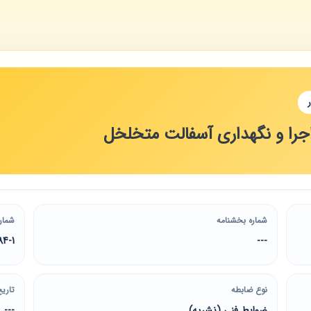
جرا و نگهداری آسفالت متخلخل
شماره بخشنامه
شمار
84-1
---
نوع ضابطه
تاریخ
ضوابط فنی (نشریه)
---