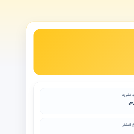
ه نشریه
03
 انتشار