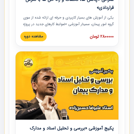
قراردادی»
یکی از آموزش‏‏‏‏‏‏ های بسیار کاربردی و حرفه‏ ای ارائه شده از سوی
گروه امور پیمان، سمینار آموزشی «ضوابط کارهای جدید در پروژه
های عمرانی» چالش ها، تخلفات و راه حل ها با نگرش قراردادی
2800000 تومان
مشاهده دوره
است که در محل سندیکای شرکت های ساختمانی کشور ارائه شد.
در این آموزش نکات کلیدی مربوط به کارهای جدید در اسناد و
مدارک پیمان به همراه تجربیات عملی ارائه شده است.
پکیج آموزشی «بررسی و تحلیل اسناد و مدارک