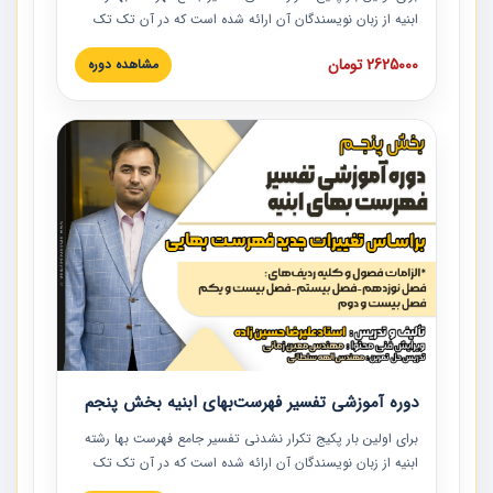
ابنیه از زبان نویسندگان آن ارائه شده است که در آن تک تک
ردیف ها و مطالب فهرست بها تفسیر و ارائه شده است. این
2625000 تومان
مشاهده دوره
دوره به صورت کامل تصویری بوده و به همراه تصاویر عملیات
اجرایی مرتبط با ردیف های فهرست بها ارائه شده است. این
دوره با کلام مهندس علیرضاحسین‌زاده مدیر پروژه مهندسی
مشاور در امر بازنگری فهرست بها رشته ابنیه ارائه شده و به تمام
همکارانی که در حوزه صنعت ساخت در حال فعالیت هستند حتما
توصیه می کنیم از مطالب این دوره استفاده نمایند.
دوره آموزشی تفسیر فهرست‌بهای ابنیه بخش پنجم
برای اولین بار پکیج تکرار نشدنی تفسیر جامع فهرست بها رشته
ابنیه از زبان نویسندگان آن ارائه شده است که در آن تک تک
ردیف ها و مطالب فهرست بها تفسیر و ارائه شده است. این