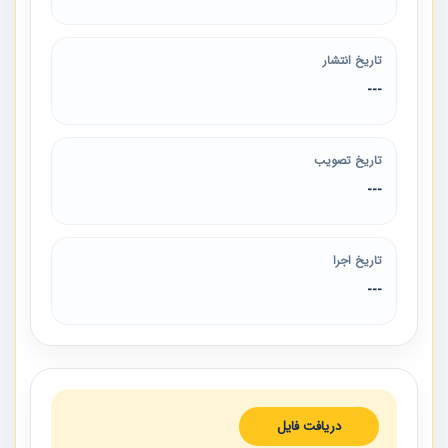
تاریخ انتشار
---
تاریخ تصویب
---
تاریخ اجرا
---
دریافت فایل