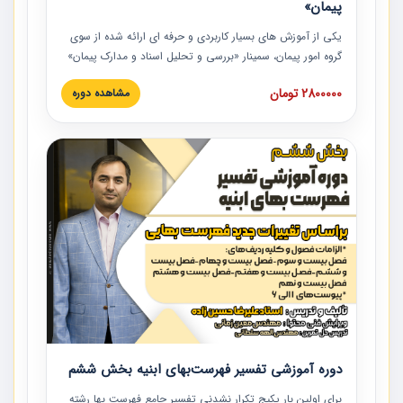
پیمان»
یکی از آموزش‏‏‏‏‏‏ های بسیار کاربردی و حرفه‏ ای ارائه شده از سوی
گروه امور پیمان، سمینار «بررسی و تحلیل اسناد و مدارک پیمان»
است که در دانشگاه صنعتی شریف ارائه شد. در این آموزش
2800000 تومان
مشاهده دوره
نکات کلیدی مربوط به اسناد و مدارک پیمان، اولویت بندی اسناد
و مدارک پیمان، بایدها و نبایدهای مربوط به اسناد و مدارک
پیمان به همراه تجربیات عملی در این خصوص ارائه شده است.
دوره آموزشی تفسیر فهرست‌بهای ابنیه بخش ششم
برای اولین بار پکیج تکرار نشدنی تفسیر جامع فهرست بها رشته