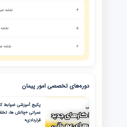
4
نقشه ضری
5
نقشه 
6
نقشه ضر
دوره‌های تخصصی امور پیمان
پکیج آموزشی ضوابط کار
عمرانی «چالش ها، تخلف
قراردادی»