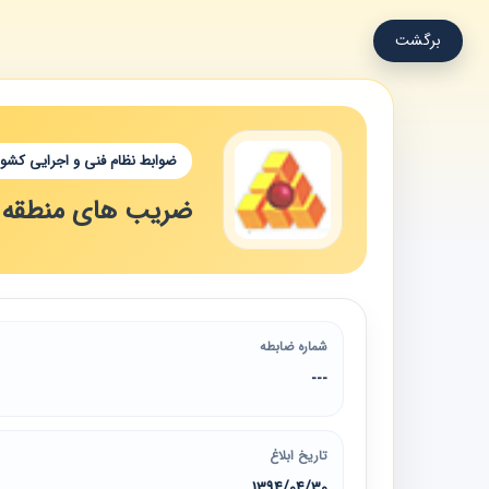
برگشت
ضوابط نظام فنی و اجرایی کشور
ضریب های منطقه ا
شماره ضابطه
---
تاریخ ابلاغ
1394/04/30