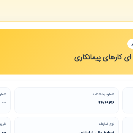
ی کارهای پیمانکاری
شماره بخشنامه
شمار
---
94/69416
نوع ضابطه
تاریخ
ضوابط مالی قراردادی
---