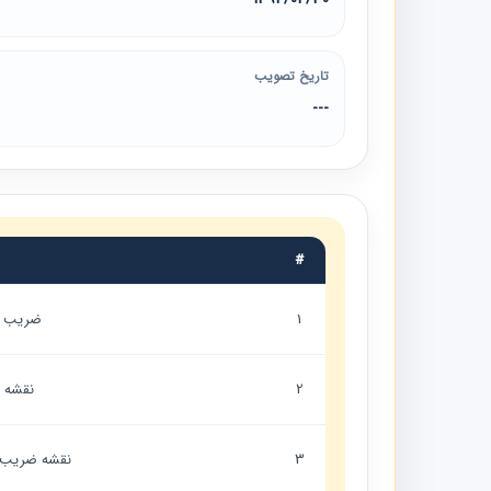
تاریخ تصویب
---
#
1
ضریب ها
2
نقشه ض
3
نقشه ضریب م