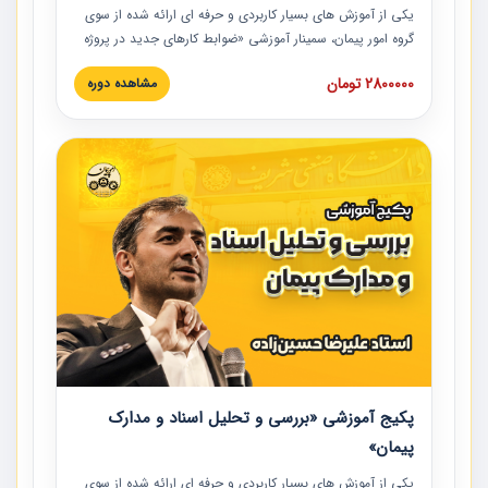
یکی از آموزش‏‏‏‏‏‏ های بسیار کاربردی و حرفه‏ ای ارائه شده از سوی
گروه امور پیمان، سمینار آموزشی «ضوابط کارهای جدید در پروژه
های عمرانی» چالش ها، تخلفات و راه حل ها با نگرش قراردادی
2800000 تومان
مشاهده دوره
است که در محل سندیکای شرکت های ساختمانی کشور ارائه شد.
در این آموزش نکات کلیدی مربوط به کارهای جدید در اسناد و
مدارک پیمان به همراه تجربیات عملی ارائه شده است.
پکیج آموزشی «بررسی و تحلیل اسناد و مدارک
پیمان»
یکی از آموزش‏‏‏‏‏‏ های بسیار کاربردی و حرفه‏ ای ارائه شده از سوی