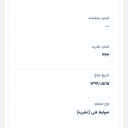
شماره بخشنامه
---
شماره نشریه
443
تاریخ ابلاغ
1394/05/15
نوع ضابطه
ضوابط فنی (نشریه)