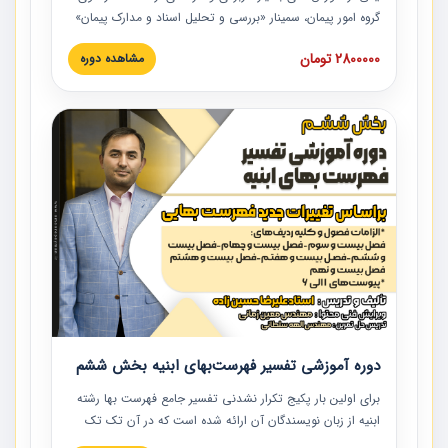
گروه امور پیمان، سمینار «بررسی و تحلیل اسناد و مدارک پیمان»
است که در دانشگاه صنعتی شریف ارائه شد. در این آموزش
2800000 تومان
مشاهده دوره
نکات کلیدی مربوط به اسناد و مدارک پیمان، اولویت بندی اسناد
و مدارک پیمان، بایدها و نبایدهای مربوط به اسناد و مدارک
پیمان به همراه تجربیات عملی در این خصوص ارائه شده است.
دوره آموزشی تفسیر فهرست‌بهای ابنیه بخش ششم
برای اولین بار پکیج تکرار نشدنی تفسیر جامع فهرست بها رشته
ابنیه از زبان نویسندگان آن ارائه شده است که در آن تک تک
ردیف ها و مطالب فهرست بها تفسیر و ارائه شده است. این