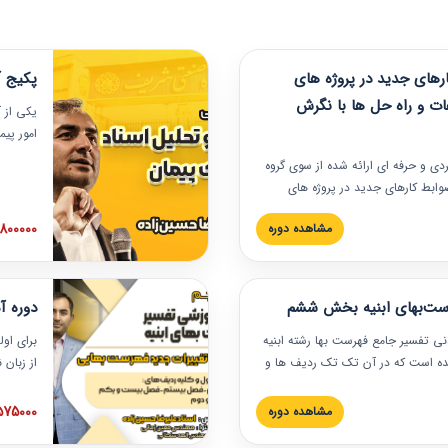
های جدید در پروژه های
پکیج آ
ات و راه حل ها با نگرش
یکی از آ
امور پی
در دانش
ربردی و حرفه‏ ای ارائه شده از سوی گروه
مربوط به
ضوابط کارهای جدید در پروژه های
بایدها و
اه حل ها با نگرش قراردادی است که
عملی در
2800000 توم
مشاهده دوره
ختمانی کشور ارائه شد. در این
ارهای جدید در اسناد و مدارک پیمان
 شده است.
رست‌بهای ابنیه بخش ششم
دوره آ
دنی تفسیر جامع فهرست بها رشته ابنیه
برای اول
 شده است که در آن تک تک ردیف ها و
از زبان
ائه شده است. این دوره به صورت کامل
مطالب ف
یر عملیات اجرایی مرتبط با ردیف های
تصویری 
1575000 توم
مشاهده دوره
ن دوره با کلام مهندس
فهرست ب