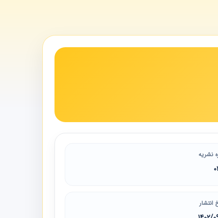
ه نشریه
0
 انتشار
1402/0