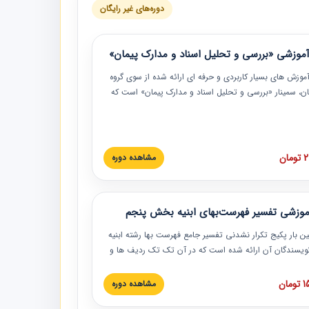
دوره‌های غیر رایگان
موزشی «بررسی و تحلیل اسناد و مدارک پیمان»
موزش‏‏‏‏‏‏ های بسیار کاربردی و حرفه‏ ای ارائه شده از سوی گروه
مان، سمینار «بررسی و تحلیل اسناد و مدارک پیمان» است که
گاه صنعتی شریف ارائه شد. در این آموزش نکات کلیدی
 اسناد و مدارک پیمان، اولویت بندی اسناد و مدارک پیمان،
 نبایدهای مربوط به اسناد و مدارک پیمان به همراه تجربیات
 این خصوص ارائه شده است.
ان
مشاهده دوره
موزشی تفسیر فهرست‌بهای ابنیه بخش پنجم
ین بار پکیج تکرار نشدنی تفسیر جامع فهرست بها رشته ابنیه
 نویسندگان آن ارائه شده است که در آن تک تک ردیف ها و
هرست بها تفسیر و ارائه شده است. این دوره به صورت کامل
بوده و به همراه تصاویر عملیات اجرایی مرتبط با ردیف های
ان
مشاهده دوره
ها ارائه شده است. این دوره با کلام مهندس