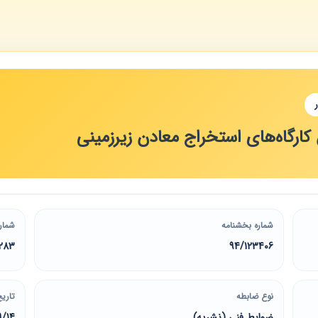
کارگاه‌های استخراج معادن زیرزمینی
شماره بخشنامه
شمار
283
94/123406
نوع ضابطه
تاریخ
ضوابط فنی (نشریه)
9/14