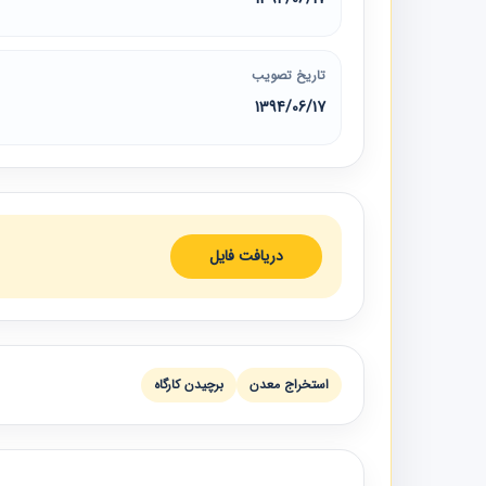
تاریخ تصویب
1394/06/17
دریافت فایل
استخراج معدن
برچيدن كارگاه