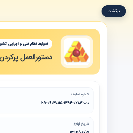
برگشت
ضوابط نظام فنی و اجرایی کشور
دستورالعمل پرکردن 
شماره ضابطه
09030115-1394-0283-0-0-FA
تاریخ ابلاغ
1394/06/17