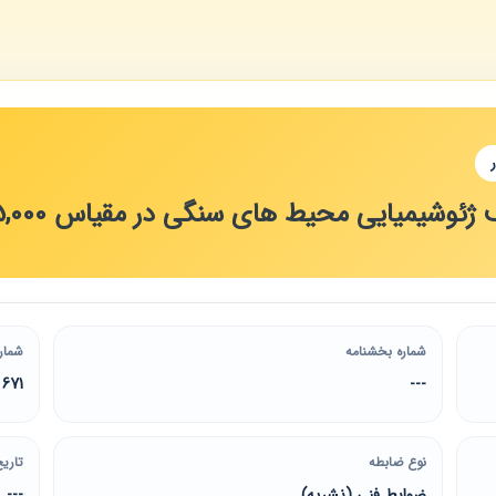
ئوشیمیایی محیط های سنگی در مقیاس 1:25,000
شماره بخشنامه
شمار
671
---
نوع ضابطه
تاریخ
ضوابط فنی (نشریه)
---