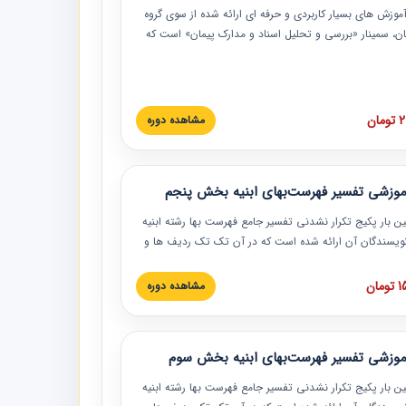
موزش‏‏‏‏‏‏ های بسیار کاربردی و حرفه‏ ای ارائه شده از سوی گروه
مان، سمینار «بررسی و تحلیل اسناد و مدارک پیمان» است که
گاه صنعتی شریف ارائه شد. در این آموزش نکات کلیدی
 اسناد و مدارک پیمان، اولویت بندی اسناد و مدارک پیمان،
 نبایدهای مربوط به اسناد و مدارک پیمان به همراه تجربیات
 این خصوص ارائه شده است.
ان
مشاهده دوره
موزشی تفسیر فهرست‌بهای ابنیه بخش پنجم
ین بار پکیج تکرار نشدنی تفسیر جامع فهرست بها رشته ابنیه
 نویسندگان آن ارائه شده است که در آن تک تک ردیف ها و
هرست بها تفسیر و ارائه شده است. این دوره به صورت کامل
بوده و به همراه تصاویر عملیات اجرایی مرتبط با ردیف های
ان
مشاهده دوره
ها ارائه شده است. این دوره با کلام مهندس
سین‌زاده مدیر پروژه مهندسی مشاور در امر بازنگری فهرست
 ابنیه ارائه شده و به تمام همکارانی که در حوزه صنعت
موزشی تفسیر فهرست‌بهای ابنیه بخش سوم
 حال فعالیت هستند حتما توصیه می کنیم از مطالب این
فاده نمایند.
ین بار پکیج تکرار نشدنی تفسیر جامع فهرست بها رشته ابنیه