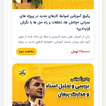
پکیج آموزشی ضوابط کارهای جدید در پروژه های
عمرانی «چالش ها، تخلفات و راه حل ها با نگرش
قراردادی»
یکی از آموزش‏‏‏‏‏‏ های بسیار کاربردی و حرفه‏ ای ارائه شده از سوی
گروه امور پیمان، سمینار آموزشی «ضوابط کارهای جدید در پروژه
های عمرانی» چالش ها، تخلفات و راه حل ها با نگرش قراردادی
2800000 تومان
مشاهده دوره
است که در محل سندیکای شرکت های ساختمانی کشور ارائه شد.
در این آموزش نکات کلیدی مربوط به کارهای جدید در اسناد و
مدارک پیمان به همراه تجربیات عملی ارائه شده است.