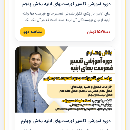
دوره آموزشی تفسیر فهرست‌بهای ابنیه بخش پنجم
برای اولین بار پکیج تکرار نشدنی تفسیر جامع فهرست بها رشته
ابنیه از زبان نویسندگان آن ارائه شده است که در آن تک تک
ردیف ها و مطالب فهرست بها تفسیر و ارائه شده است. این
1575000 تومان
مشاهده دوره
دوره به صورت کامل تصویری بوده و به همراه تصاویر عملیات
اجرایی مرتبط با ردیف های فهرست بها ارائه شده است. این
دوره با کلام مهندس علیرضاحسین‌زاده مدیر پروژه مهندسی
مشاور در امر بازنگری فهرست بها رشته ابنیه ارائه شده و به تمام
همکارانی که در حوزه صنعت ساخت در حال فعالیت هستند حتما
توصیه می کنیم از مطالب این دوره استفاده نمایند.
دوره آموزشی تفسیر فهرست‌بهای ابنیه بخش چهارم