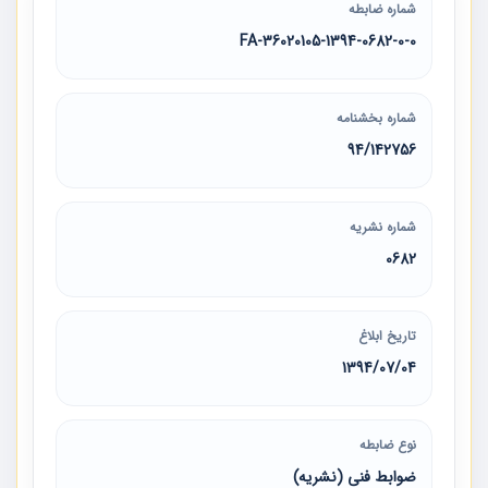
شماره ضابطه
36020105-1394-0682-0-0-FA
شماره بخشنامه
94/142756
شماره نشریه
0682
تاریخ ابلاغ
1394/07/04
نوع ضابطه
ضوابط فنی (نشریه)