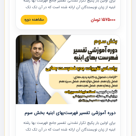
برای اولین بار پکیج تکرار نشدنی تفسیر جامع فهرست بها رشته
ابنیه از زبان نویسندگان آن ارائه شده است که در آن تک تک
ردیف ها و مطالب فهرست بها تفسیر و ارائه شده است. این
1575000 تومان
مشاهده دوره
دوره به صورت کامل تصویری بوده و به همراه تصاویر عملیات
اجرایی مرتبط با ردیف های فهرست بها ارائه شده است. این
دوره با کلام مهندس علیرضاحسین‌زاده مدیر پروژه مهندسی
مشاور در امر بازنگری فهرست بها رشته ابنیه ارائه شده و به تمام
همکارانی که در حوزه صنعت ساخت در حال فعالیت هستند حتما
توصیه می کنیم از مطالب این دوره استفاده نمایند.
دوره آموزشی تفسیر فهرست‌بهای ابنیه بخش سوم
برای اولین بار پکیج تکرار نشدنی تفسیر جامع فهرست بها رشته
ابنیه از زبان نویسندگان آن ارائه شده است که در آن تک تک