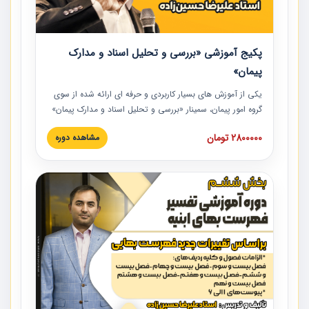
پکیج آموزشی «بررسی و تحلیل اسناد و مدارک
پیمان»
یکی از آموزش‏‏‏‏‏‏ های بسیار کاربردی و حرفه‏ ای ارائه شده از سوی
گروه امور پیمان، سمینار «بررسی و تحلیل اسناد و مدارک پیمان»
است که در دانشگاه صنعتی شریف ارائه شد. در این آموزش
2800000 تومان
مشاهده دوره
نکات کلیدی مربوط به اسناد و مدارک پیمان، اولویت بندی اسناد
و مدارک پیمان، بایدها و نبایدهای مربوط به اسناد و مدارک
پیمان به همراه تجربیات عملی در این خصوص ارائه شده است.