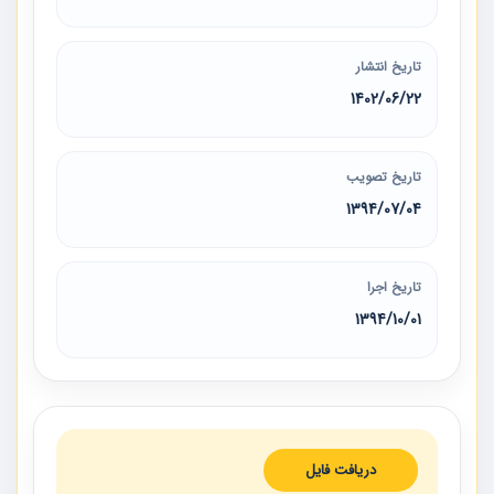
تاریخ انتشار
1402/06/22
تاریخ تصویب
1394/07/04
تاریخ اجرا
1394/10/01
دریافت فایل