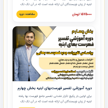
ابنیه از زبان نویسندگان آن ارائه شده است که در آن تک تک
ردیف ها و مطالب فهرست بها تفسیر و ارائه شده است. این
1575000 تومان
مشاهده دوره
دوره به صورت کامل تصویری بوده و به همراه تصاویر عملیات
اجرایی مرتبط با ردیف های فهرست بها ارائه شده است. این
دوره با کلام مهندس علیرضاحسین‌زاده مدیر پروژه مهندسی
مشاور در امر بازنگری فهرست بها رشته ابنیه ارائه شده و به تمام
همکارانی که در حوزه صنعت ساخت در حال فعالیت هستند حتما
توصیه می کنیم از مطالب این دوره استفاده نمایند.
دوره آموزشی تفسیر فهرست‌بهای ابنیه بخش چهارم
برای اولین بار پکیج تکرار نشدنی تفسیر جامع فهرست بها رشته
ابنیه از زبان نویسندگان آن ارائه شده است که در آن تک تک
ردیف ها و مطالب فهرست بها تفسیر و ارائه شده است. این