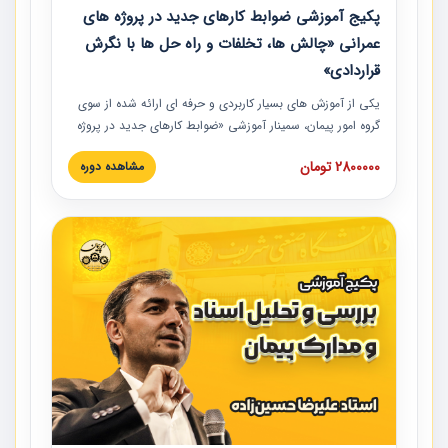
پکیج آموزشی ضوابط کارهای جدید در پروژه های
عمرانی «چالش ها، تخلفات و راه حل ها با نگرش
قراردادی»
یکی از آموزش‏‏‏‏‏‏ های بسیار کاربردی و حرفه‏ ای ارائه شده از سوی
گروه امور پیمان، سمینار آموزشی «ضوابط کارهای جدید در پروژه
های عمرانی» چالش ها، تخلفات و راه حل ها با نگرش قراردادی
2800000 تومان
مشاهده دوره
است که در محل سندیکای شرکت های ساختمانی کشور ارائه شد.
در این آموزش نکات کلیدی مربوط به کارهای جدید در اسناد و
مدارک پیمان به همراه تجربیات عملی ارائه شده است.