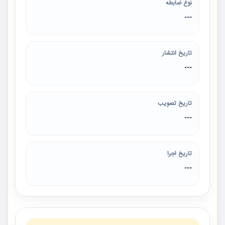
نوع ضابطه
---
تاریخ انتشار
---
تاریخ تصویب
---
تاریخ اجرا
---