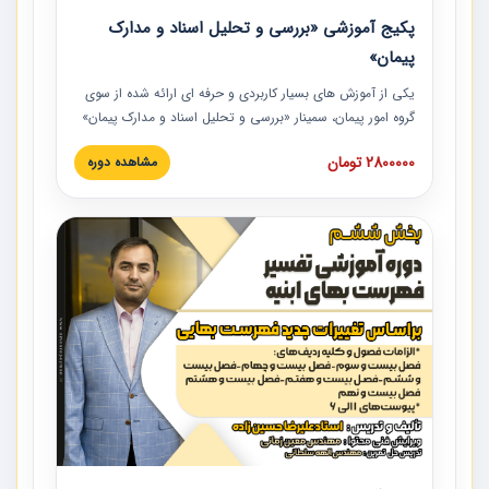
پکیج آموزشی «بررسی و تحلیل اسناد و مدارک
پیمان»
یکی از آموزش‏‏‏‏‏‏ های بسیار کاربردی و حرفه‏ ای ارائه شده از سوی
گروه امور پیمان، سمینار «بررسی و تحلیل اسناد و مدارک پیمان»
است که در دانشگاه صنعتی شریف ارائه شد. در این آموزش
2800000 تومان
مشاهده دوره
نکات کلیدی مربوط به اسناد و مدارک پیمان، اولویت بندی اسناد
و مدارک پیمان، بایدها و نبایدهای مربوط به اسناد و مدارک
پیمان به همراه تجربیات عملی در این خصوص ارائه شده است.