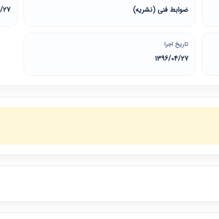
ضوابط فنی (نشریه)
4/27
تاریخ اجرا
1396/04/27