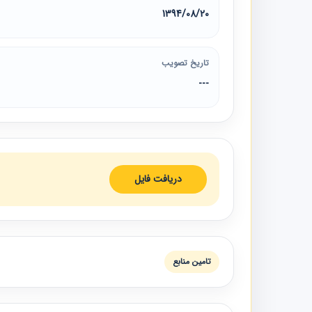
1394/08/20
تاریخ تصویب
---
دریافت فایل
تامين منابع