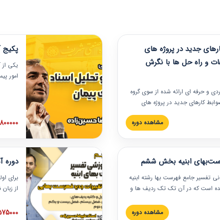
های جدید در پروژه های
پکیج آ
ات و راه حل ها با نگرش
یکی از آ
امور پی
در دانش
ربردی و حرفه‏ ای ارائه شده از سوی گروه
مربوط به
ضوابط کارهای جدید در پروژه های
بایدها و
اه حل ها با نگرش قراردادی است که
عملی در
2800000 توم
مشاهده دوره
ختمانی کشور ارائه شد. در این
ارهای جدید در اسناد و مدارک پیمان
 شده است.
رست‌بهای ابنیه بخش ششم
دوره آ
دنی تفسیر جامع فهرست بها رشته ابنیه
برای اول
 شده است که در آن تک تک ردیف ها و
از زبان
ائه شده است. این دوره به صورت کامل
مطالب ف
یر عملیات اجرایی مرتبط با ردیف های
تصویری 
1575000 توم
مشاهده دوره