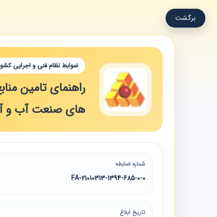
برگشت
ضوابط نظام فنی و اجرایی کشور
راهنمای تامین منابع
های صنعت آب و آب
شماره ضابطه
21010313-1394-685-0-0-FA
تاریخ ابلاغ