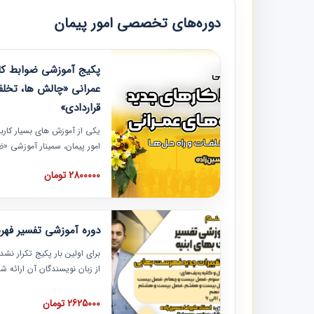
دوره‌های تخصصی امور پیمان
پکیج آموزشی ضوابط کار
عمرانی «چالش ها، تخلف
قراردادی»
یکی از آموزش‏‏‏‏‏‏ های بسیار کا
امور پیمان، سمینار آموزشی «
عمرانی» چالش ها، تخلفات و ر
2800000 تومان
در محل سندیکای شرکت های سا
آموزش نکات کلیدی مربوط به ک
به همراه تجربیات عملی ارائه
دوره آموزشی تفسیر فه
برای اولین بار پکیج تکرار نش
از زبان نویسندگان آن ارائه
مطالب فهرست بها تفسیر و ار
تصویری بوده و به همراه تصاو
2625000 تومان