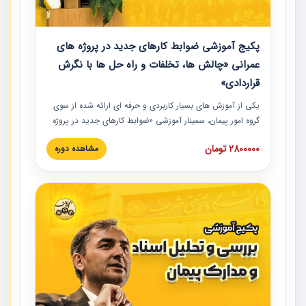
پکیج آموزشی ضوابط کارهای جدید در پروژه های
عمرانی «چالش ها، تخلفات و راه حل ها با نگرش
قراردادی»
یکی از آموزش‏‏‏‏‏‏ های بسیار کاربردی و حرفه‏ ای ارائه شده از سوی
گروه امور پیمان، سمینار آموزشی «ضوابط کارهای جدید در پروژه
های عمرانی» چالش ها، تخلفات و راه حل ها با نگرش قراردادی
2800000 تومان
مشاهده دوره
است که در محل سندیکای شرکت های ساختمانی کشور ارائه شد.
در این آموزش نکات کلیدی مربوط به کارهای جدید در اسناد و
مدارک پیمان به همراه تجربیات عملی ارائه شده است.