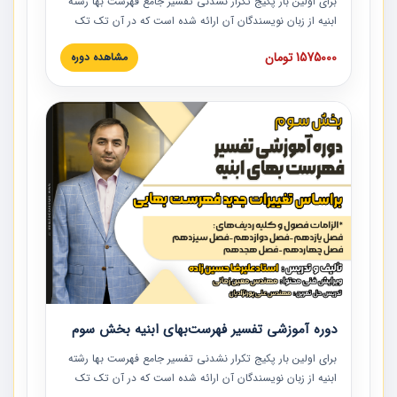
برای اولین بار پکیج تکرار نشدنی تفسیر جامع فهرست بها رشته
ابنیه از زبان نویسندگان آن ارائه شده است که در آن تک تک
ردیف ها و مطالب فهرست بها تفسیر و ارائه شده است. این
1575000 تومان
مشاهده دوره
دوره به صورت کامل تصویری بوده و به همراه تصاویر عملیات
اجرایی مرتبط با ردیف های فهرست بها ارائه شده است. این
دوره با کلام مهندس علیرضاحسین‌زاده مدیر پروژه مهندسی
مشاور در امر بازنگری فهرست بها رشته ابنیه ارائه شده و به تمام
همکارانی که در حوزه صنعت ساخت در حال فعالیت هستند حتما
توصیه می کنیم از مطالب این دوره استفاده نمایند.
دوره آموزشی تفسیر فهرست‌بهای ابنیه بخش سوم
برای اولین بار پکیج تکرار نشدنی تفسیر جامع فهرست بها رشته
ابنیه از زبان نویسندگان آن ارائه شده است که در آن تک تک