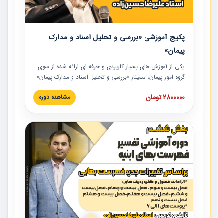
پکیج آموزشی «بررسی و تحلیل اسناد و مدارک
پیمان»
یکی از آموزش‏‏‏‏‏‏ های بسیار کاربردی و حرفه‏ ای ارائه شده از سوی
گروه امور پیمان، سمینار «بررسی و تحلیل اسناد و مدارک پیمان»
است که در دانشگاه صنعتی شریف ارائه شد. در این آموزش
2800000 تومان
مشاهده دوره
نکات کلیدی مربوط به اسناد و مدارک پیمان، اولویت بندی اسناد
و مدارک پیمان، بایدها و نبایدهای مربوط به اسناد و مدارک
پیمان به همراه تجربیات عملی در این خصوص ارائه شده است.