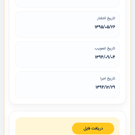
تاریخ انتشار
1395/05/26
تاریخ تصویب
1394/09/04
تاریخ اجرا
1394/12/29
دریافت فایل