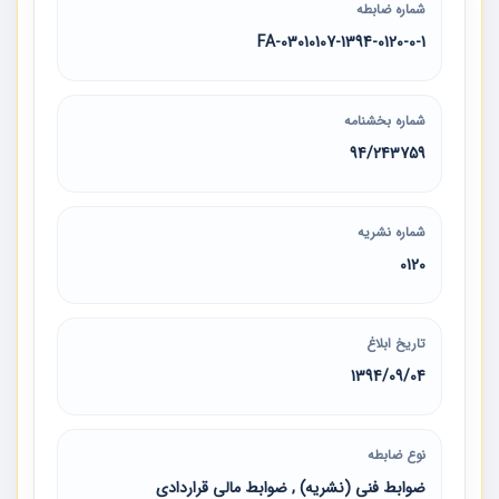
شماره ضابطه
03010107-1394-0120-0-1-FA
شماره بخشنامه
94/243759
شماره نشریه
0120
تاریخ ابلاغ
1394/09/04
نوع ضابطه
ضوابط فنی (نشریه) , ضوابط مالی قراردادی