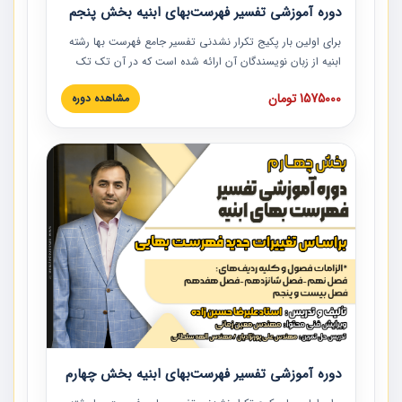
دوره آموزشی تفسیر فهرست‌بهای ابنیه بخش پنجم
برای اولین بار پکیج تکرار نشدنی تفسیر جامع فهرست بها رشته
ابنیه از زبان نویسندگان آن ارائه شده است که در آن تک تک
ردیف ها و مطالب فهرست بها تفسیر و ارائه شده است. این
1575000 تومان
مشاهده دوره
دوره به صورت کامل تصویری بوده و به همراه تصاویر عملیات
اجرایی مرتبط با ردیف های فهرست بها ارائه شده است. این
دوره با کلام مهندس علیرضاحسین‌زاده مدیر پروژه مهندسی
مشاور در امر بازنگری فهرست بها رشته ابنیه ارائه شده و به تمام
همکارانی که در حوزه صنعت ساخت در حال فعالیت هستند حتما
توصیه می کنیم از مطالب این دوره استفاده نمایند.
دوره آموزشی تفسیر فهرست‌بهای ابنیه بخش چهارم