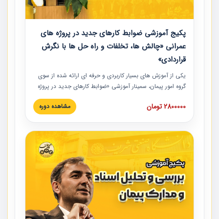
پکیج آموزشی ضوابط کارهای جدید در پروژه های
عمرانی «چالش ها، تخلفات و راه حل ها با نگرش
قراردادی»
یکی از آموزش‏‏‏‏‏‏ های بسیار کاربردی و حرفه‏ ای ارائه شده از سوی
گروه امور پیمان، سمینار آموزشی «ضوابط کارهای جدید در پروژه
های عمرانی» چالش ها، تخلفات و راه حل ها با نگرش قراردادی
2800000 تومان
مشاهده دوره
است که در محل سندیکای شرکت های ساختمانی کشور ارائه شد.
در این آموزش نکات کلیدی مربوط به کارهای جدید در اسناد و
مدارک پیمان به همراه تجربیات عملی ارائه شده است.