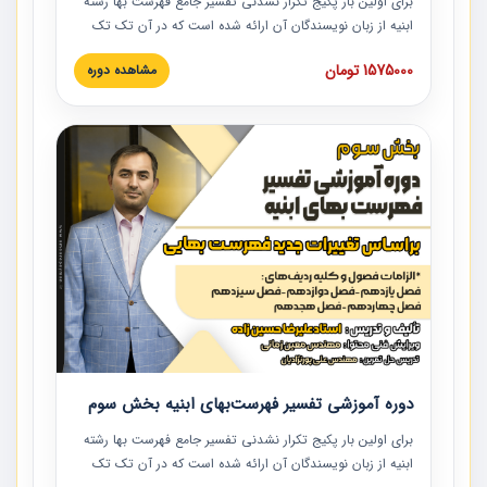
برای اولین بار پکیج تکرار نشدنی تفسیر جامع فهرست بها رشته
ابنیه از زبان نویسندگان آن ارائه شده است که در آن تک تک
ردیف ها و مطالب فهرست بها تفسیر و ارائه شده است. این
1575000 تومان
مشاهده دوره
دوره به صورت کامل تصویری بوده و به همراه تصاویر عملیات
اجرایی مرتبط با ردیف های فهرست بها ارائه شده است. این
دوره با کلام مهندس علیرضاحسین‌زاده مدیر پروژه مهندسی
مشاور در امر بازنگری فهرست بها رشته ابنیه ارائه شده و به تمام
همکارانی که در حوزه صنعت ساخت در حال فعالیت هستند حتما
توصیه می کنیم از مطالب این دوره استفاده نمایند.
دوره آموزشی تفسیر فهرست‌بهای ابنیه بخش سوم
برای اولین بار پکیج تکرار نشدنی تفسیر جامع فهرست بها رشته
ابنیه از زبان نویسندگان آن ارائه شده است که در آن تک تک