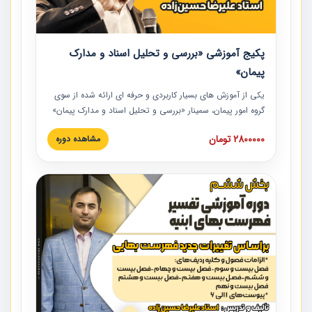
پکیج آموزشی «بررسی و تحلیل اسناد و مدارک
پیمان»
یکی از آموزش‏‏‏‏‏‏ های بسیار کاربردی و حرفه‏ ای ارائه شده از سوی
گروه امور پیمان، سمینار «بررسی و تحلیل اسناد و مدارک پیمان»
است که در دانشگاه صنعتی شریف ارائه شد. در این آموزش
2800000 تومان
مشاهده دوره
نکات کلیدی مربوط به اسناد و مدارک پیمان، اولویت بندی اسناد
و مدارک پیمان، بایدها و نبایدهای مربوط به اسناد و مدارک
پیمان به همراه تجربیات عملی در این خصوص ارائه شده است.