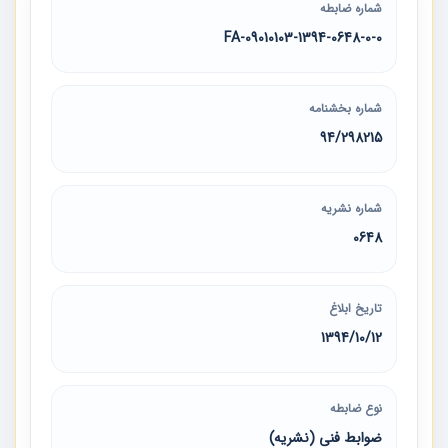
شماره ضابطه
09010103-1394-0648-0-0-FA
شماره بخشنامه
94/298215
شماره نشریه
0648
تاریخ ابلاغ
1394/10/12
نوع ضابطه
ضوابط فنی (نشریه)