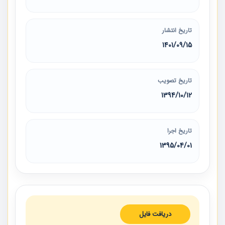
تاریخ انتشار
1401/09/15
تاریخ تصویب
1394/10/12
تاریخ اجرا
1395/04/01
دریافت فایل