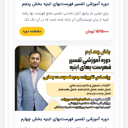
دوره آموزشی تفسیر فهرست‌بهای ابنیه بخش پنجم
برای اولین بار پکیج تکرار نشدنی تفسیر جامع فهرست بها رشته
ابنیه از زبان نویسندگان آن ارائه شده است که در آن تک تک
ردیف ها و مطالب فهرست بها تفسیر و ارائه شده است. این
1575000 تومان
مشاهده دوره
دوره به صورت کامل تصویری بوده و به همراه تصاویر عملیات
اجرایی مرتبط با ردیف های فهرست بها ارائه شده است. این
دوره با کلام مهندس علیرضاحسین‌زاده مدیر پروژه مهندسی
مشاور در امر بازنگری فهرست بها رشته ابنیه ارائه شده و به تمام
همکارانی که در حوزه صنعت ساخت در حال فعالیت هستند حتما
توصیه می کنیم از مطالب این دوره استفاده نمایند.
دوره آموزشی تفسیر فهرست‌بهای ابنیه بخش چهارم