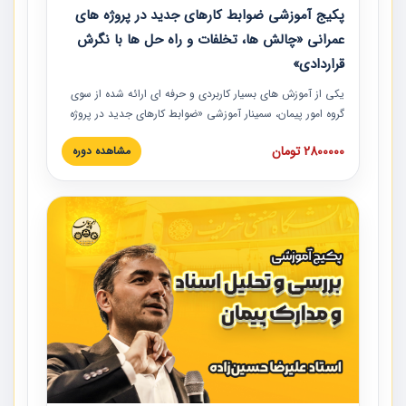
پکیج آموزشی ضوابط کارهای جدید در پروژه های
عمرانی «چالش ها، تخلفات و راه حل ها با نگرش
قراردادی»
یکی از آموزش‏‏‏‏‏‏ های بسیار کاربردی و حرفه‏ ای ارائه شده از سوی
گروه امور پیمان، سمینار آموزشی «ضوابط کارهای جدید در پروژه
های عمرانی» چالش ها، تخلفات و راه حل ها با نگرش قراردادی
2800000 تومان
مشاهده دوره
است که در محل سندیکای شرکت های ساختمانی کشور ارائه شد.
در این آموزش نکات کلیدی مربوط به کارهای جدید در اسناد و
مدارک پیمان به همراه تجربیات عملی ارائه شده است.