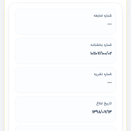
شماره ضابطه
---
شماره بخشنامه
101107/100/02
شماره نشریه
---
تاریخ ابلاغ
1398/07/13