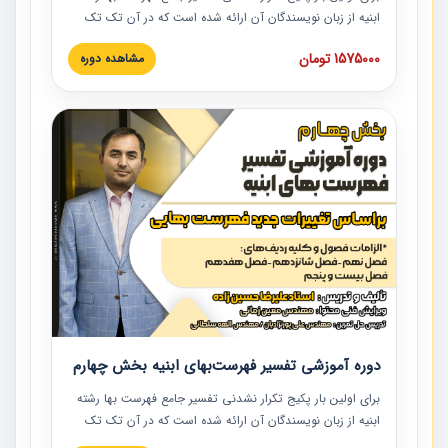
ابنیه از زبان نویسندگان آن ارائه شده است که در آن تک تک
ردیف ها و مطالب فهرست بها تفسیر و ارائه شده است. این
1575000 تومان
مشاهده دوره
دوره به صورت کامل تصویری بوده و به همراه تصاویر عملیات
اجرایی مرتبط با ردیف های فهرست بها ارائه شده است. این
دوره با کلام مهندس علیرضاحسین‌زاده مدیر پروژه مهندسی
مشاور در امر بازنگری فهرست بها رشته ابنیه ارائه شده و به تمام
همکارانی که در حوزه صنعت ساخت در حال فعالیت هستند حتما
توصیه می کنیم از مطالب این دوره استفاده نمایند.
دوره آموزشی تفسیر فهرست‌بهای ابنیه بخش چهارم
برای اولین بار پکیج تکرار نشدنی تفسیر جامع فهرست بها رشته
ابنیه از زبان نویسندگان آن ارائه شده است که در آن تک تک
ردیف ها و مطالب فهرست بها تفسیر و ارائه شده است. این