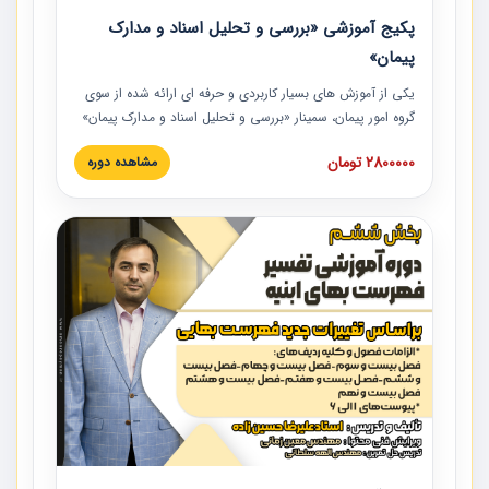
پکیج آموزشی «بررسی و تحلیل اسناد و مدارک
پیمان»
یکی از آموزش‏‏‏‏‏‏ های بسیار کاربردی و حرفه‏ ای ارائه شده از سوی
گروه امور پیمان، سمینار «بررسی و تحلیل اسناد و مدارک پیمان»
است که در دانشگاه صنعتی شریف ارائه شد. در این آموزش
2800000 تومان
مشاهده دوره
نکات کلیدی مربوط به اسناد و مدارک پیمان، اولویت بندی اسناد
و مدارک پیمان، بایدها و نبایدهای مربوط به اسناد و مدارک
پیمان به همراه تجربیات عملی در این خصوص ارائه شده است.