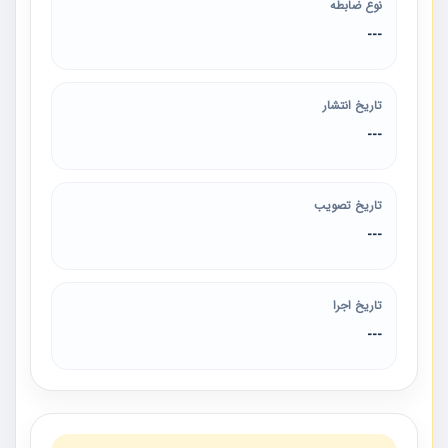
نوع ضابطه
---
تاریخ انتشار
---
تاریخ تصویب
---
تاریخ اجرا
---