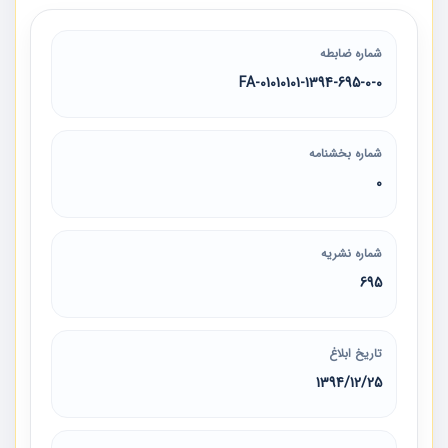
شماره ضابطه
01010101-1394-695-0-0-FA
شماره بخشنامه
0
شماره نشریه
695
تاریخ ابلاغ
1394/12/25