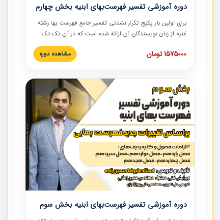
دوره آموزشی تفسیر فهرست‌بهای ابنیه بخش چهارم
برای اولین بار پکیج تکرار نشدنی تفسیر جامع فهرست بها رشته
ابنیه از زبان نویسندگان آن ارائه شده است که در آن تک تک
ردیف ها و مطالب فهرست بها تفسیر و ارائه شده است. این
1575000 تومان
مشاهده دوره
دوره به صورت کامل تصویری بوده و به همراه تصاویر عملیات
اجرایی مرتبط با ردیف های فهرست بها ارائه شده است. این
دوره با کلام مهندس علیرضاحسین‌زاده مدیر پروژه مهندسی
مشاور در امر بازنگری فهرست بها رشته ابنیه ارائه شده و به تمام
همکارانی که در حوزه صنعت ساخت در حال فعالیت هستند حتما
توصیه می کنیم از مطالب این دوره استفاده نمایند.
دوره آموزشی تفسیر فهرست‌بهای ابنیه بخش سوم