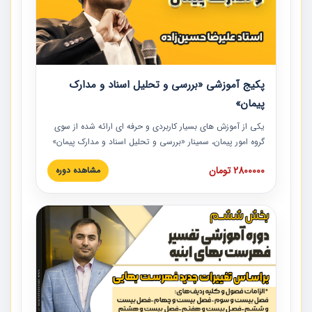
پکیج آموزشی «بررسی و تحلیل اسناد و مدارک
پیمان»
یکی از آموزش‏‏‏‏‏‏ های بسیار کاربردی و حرفه‏ ای ارائه شده از سوی
گروه امور پیمان، سمینار «بررسی و تحلیل اسناد و مدارک پیمان»
است که در دانشگاه صنعتی شریف ارائه شد. در این آموزش
2800000 تومان
مشاهده دوره
نکات کلیدی مربوط به اسناد و مدارک پیمان، اولویت بندی اسناد
و مدارک پیمان، بایدها و نبایدهای مربوط به اسناد و مدارک
پیمان به همراه تجربیات عملی در این خصوص ارائه شده است.