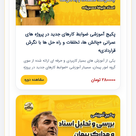
پکیج آموزشی ضوابط کارهای جدید در پروژه های
عمرانی «چالش ها، تخلفات و راه حل ها با نگرش
قراردادی»
یکی از آموزش‏‏‏‏‏‏ های بسیار کاربردی و حرفه‏ ای ارائه شده از سوی
گروه امور پیمان، سمینار آموزشی «ضوابط کارهای جدید در پروژه
های عمرانی» چالش ها، تخلفات و راه حل ها با نگرش قراردادی
2800000 تومان
مشاهده دوره
است که در محل سندیکای شرکت های ساختمانی کشور ارائه شد.
در این آموزش نکات کلیدی مربوط به کارهای جدید در اسناد و
مدارک پیمان به همراه تجربیات عملی ارائه شده است.