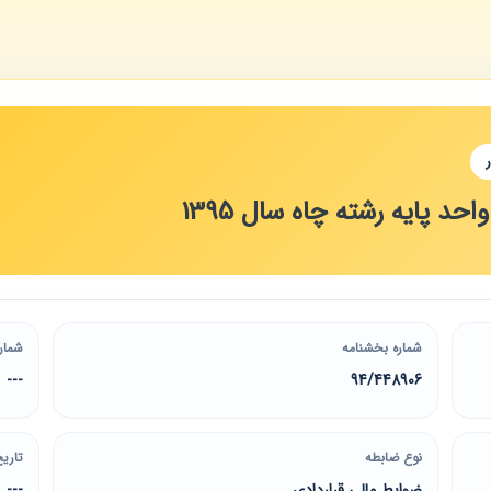
حد پایه رشته چاه سال 1395
شماره بخشنامه
شمار
---
94/448906
نوع ضابطه
تاریخ
ضوابط مالی قراردادی
---