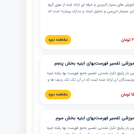
موزش‏‏‏‏‏‏ های بسیار کاربردی و حرفه‏ ای ارائه شده از سوی گروه
مان، سمینار «بررسی و تحلیل اسناد و مدارک پیمان» است که
گاه صنعتی شریف ارائه شد. در این آموزش نکات کلیدی
 اسناد و مدارک پیمان، اولویت بندی اسناد و مدارک پیمان،
 نبایدهای مربوط به اسناد و مدارک پیمان به همراه تجربیات
 این خصوص ارائه شده است.
ان
مشاهده دوره
موزشی تفسیر فهرست‌بهای ابنیه بخش پنجم
ین بار پکیج تکرار نشدنی تفسیر جامع فهرست بها رشته ابنیه
 نویسندگان آن ارائه شده است که در آن تک تک ردیف ها و
هرست بها تفسیر و ارائه شده است. این دوره به صورت کامل
بوده و به همراه تصاویر عملیات اجرایی مرتبط با ردیف های
ان
مشاهده دوره
ها ارائه شده است. این دوره با کلام مهندس
سین‌زاده مدیر پروژه مهندسی مشاور در امر بازنگری فهرست
 ابنیه ارائه شده و به تمام همکارانی که در حوزه صنعت
موزشی تفسیر فهرست‌بهای ابنیه بخش سوم
 حال فعالیت هستند حتما توصیه می کنیم از مطالب این
فاده نمایند.
ین بار پکیج تکرار نشدنی تفسیر جامع فهرست بها رشته ابنیه