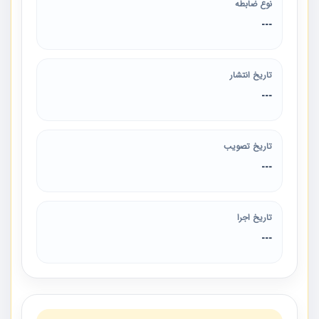
نوع ضابطه
---
تاریخ انتشار
---
تاریخ تصویب
---
تاریخ اجرا
---