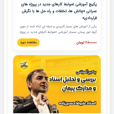
پکیج آموزشی ضوابط کارهای جدید در پروژه های
عمرانی «چالش ها، تخلفات و راه حل ها با نگرش
قراردادی»
یکی از آموزش‏‏‏‏‏‏ های بسیار کاربردی و حرفه‏ ای ارائه شده از سوی
گروه امور پیمان، سمینار آموزشی «ضوابط کارهای جدید در پروژه
های عمرانی» چالش ها، تخلفات و راه حل ها با نگرش قراردادی
2800000 تومان
مشاهده دوره
است که در محل سندیکای شرکت های ساختمانی کشور ارائه شد.
در این آموزش نکات کلیدی مربوط به کارهای جدید در اسناد و
مدارک پیمان به همراه تجربیات عملی ارائه شده است.