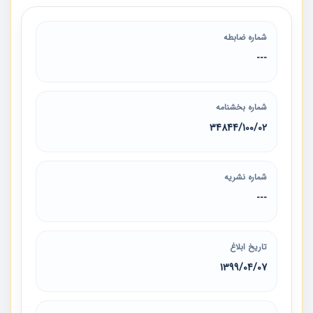
شماره ضابطه
---
شماره بخشنامه
34844/100/02
شماره نشریه
---
تاریخ ابلاغ
1399/04/07