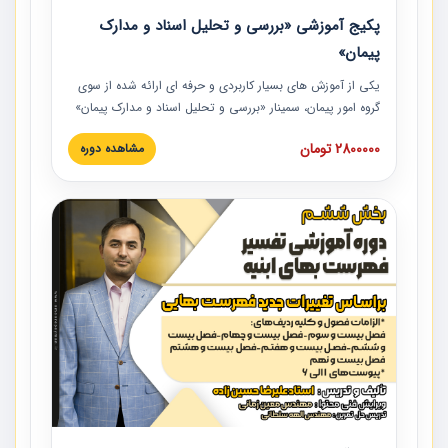
پکیج آموزشی «بررسی و تحلیل اسناد و مدارک
پیمان»
یکی از آموزش‏‏‏‏‏‏ های بسیار کاربردی و حرفه‏ ای ارائه شده از سوی
گروه امور پیمان، سمینار «بررسی و تحلیل اسناد و مدارک پیمان»
است که در دانشگاه صنعتی شریف ارائه شد. در این آموزش
2800000 تومان
مشاهده دوره
نکات کلیدی مربوط به اسناد و مدارک پیمان، اولویت بندی اسناد
و مدارک پیمان، بایدها و نبایدهای مربوط به اسناد و مدارک
پیمان به همراه تجربیات عملی در این خصوص ارائه شده است.