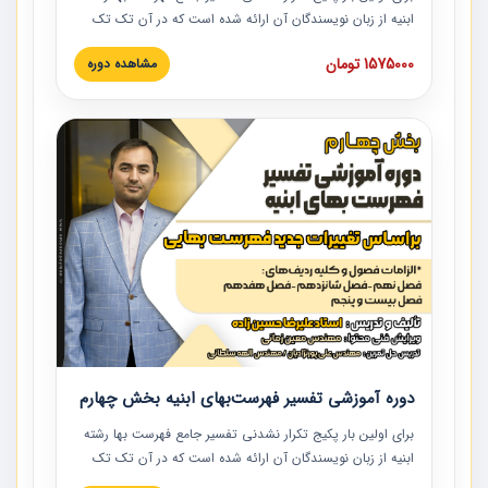
ابنیه از زبان نویسندگان آن ارائه شده است که در آن تک تک
ردیف ها و مطالب فهرست بها تفسیر و ارائه شده است. این
1575000 تومان
مشاهده دوره
دوره به صورت کامل تصویری بوده و به همراه تصاویر عملیات
اجرایی مرتبط با ردیف های فهرست بها ارائه شده است. این
دوره با کلام مهندس علیرضاحسین‌زاده مدیر پروژه مهندسی
مشاور در امر بازنگری فهرست بها رشته ابنیه ارائه شده و به تمام
همکارانی که در حوزه صنعت ساخت در حال فعالیت هستند حتما
توصیه می کنیم از مطالب این دوره استفاده نمایند.
دوره آموزشی تفسیر فهرست‌بهای ابنیه بخش چهارم
برای اولین بار پکیج تکرار نشدنی تفسیر جامع فهرست بها رشته
ابنیه از زبان نویسندگان آن ارائه شده است که در آن تک تک
ردیف ها و مطالب فهرست بها تفسیر و ارائه شده است. این