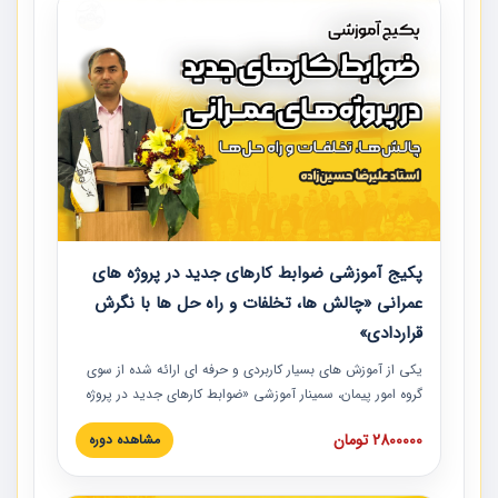
پکیج آموزشی ضوابط کارهای جدید در پروژه های
عمرانی «چالش ها، تخلفات و راه حل ها با نگرش
قراردادی»
یکی از آموزش‏‏‏‏‏‏ های بسیار کاربردی و حرفه‏ ای ارائه شده از سوی
گروه امور پیمان، سمینار آموزشی «ضوابط کارهای جدید در پروژه
های عمرانی» چالش ها، تخلفات و راه حل ها با نگرش قراردادی
2800000 تومان
مشاهده دوره
است که در محل سندیکای شرکت های ساختمانی کشور ارائه شد.
در این آموزش نکات کلیدی مربوط به کارهای جدید در اسناد و
مدارک پیمان به همراه تجربیات عملی ارائه شده است.