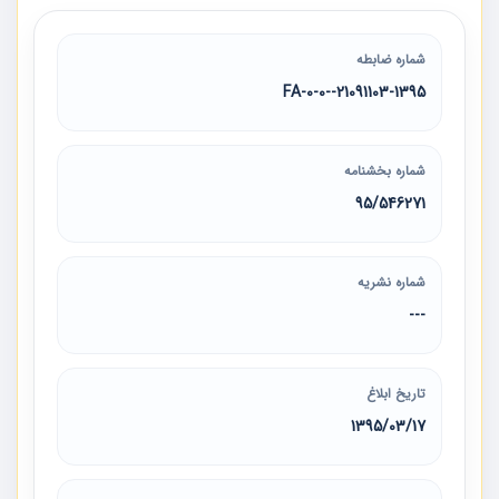
شماره ضابطه
21091103-1395--0-0-FA
شماره بخشنامه
95/546271
شماره نشریه
---
تاریخ ابلاغ
1395/03/17