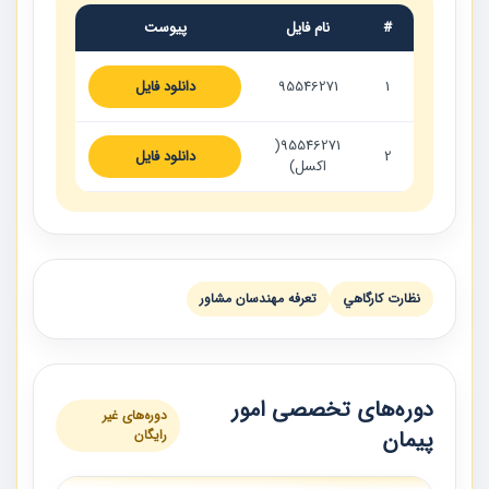
#
نام فایل
پیوست
1
95546271
دانلود فایل
95546271(
2
دانلود فایل
اکسل)
نظارت كارگاهي
تعرفه مهندسان مشاور
دوره‌های تخصصی امور
دوره‌های غیر
پیمان
رایگان