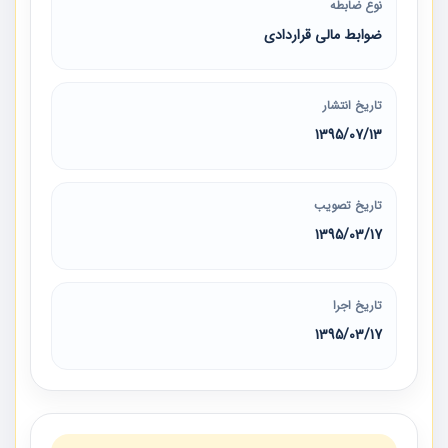
نوع ضابطه
ضوابط مالی قراردادی
تاریخ انتشار
1395/07/13
تاریخ تصویب
1395/03/17
تاریخ اجرا
1395/03/17