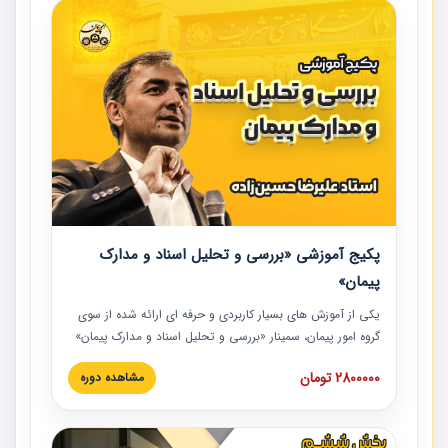
پکیج آموزشی «بررسی و تحلیل اسناد و مدارک
پیمان»
یکی از آموزش‏‏‏‏‏‏ های بسیار کاربردی و حرفه‏ ای ارائه شده از سوی
گروه امور پیمان، سمینار «بررسی و تحلیل اسناد و مدارک پیمان»
است که در دانشگاه صنعتی شریف ارائه شد. در این آموزش
2800000 تومان
مشاهده دوره
نکات کلیدی مربوط به اسناد و مدارک پیمان، اولویت بندی اسناد
و مدارک پیمان، بایدها و نبایدهای مربوط به اسناد و مدارک
پیمان به همراه تجربیات عملی در این خصوص ارائه شده است.