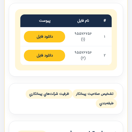
#
نام فایل
پیوست
95576756
1
دانلود فایل
(1)
95576756
2
دانلود فایل
(2)
تشخيص صلاحيت پيمانكار
ظرفيت شركت‌هاي پيمانكاري
طبقه‌بندي