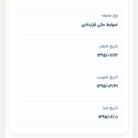
نوع ضابطه
ضوابط مالی قراردادی
تاریخ انتشار
1395/07/13
تاریخ تصویب
1395/03/31
تاریخ اجرا
1395/06/01