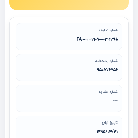
شماره ضابطه
21070003-1395--0-0-FA
شماره بخشنامه
95/576756
شماره نشریه
---
تاریخ ابلاغ
1395/03/31