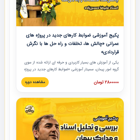
پکیج آموزشی ضوابط کارهای جدید در پروژه های
عمرانی «چالش ها، تخلفات و راه حل ها با نگرش
قراردادی»
یکی از آموزش‏‏‏‏‏‏ های بسیار کاربردی و حرفه‏ ای ارائه شده از سوی
گروه امور پیمان، سمینار آموزشی «ضوابط کارهای جدید در پروژه
های عمرانی» چالش ها، تخلفات و راه حل ها با نگرش قراردادی
2800000 تومان
مشاهده دوره
است که در محل سندیکای شرکت های ساختمانی کشور ارائه شد.
در این آموزش نکات کلیدی مربوط به کارهای جدید در اسناد و
مدارک پیمان به همراه تجربیات عملی ارائه شده است.