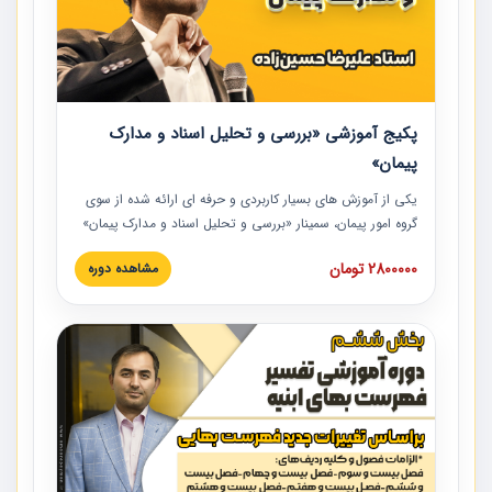
پکیج آموزشی «بررسی و تحلیل اسناد و مدارک
پیمان»
یکی از آموزش‏‏‏‏‏‏ های بسیار کاربردی و حرفه‏ ای ارائه شده از سوی
گروه امور پیمان، سمینار «بررسی و تحلیل اسناد و مدارک پیمان»
است که در دانشگاه صنعتی شریف ارائه شد. در این آموزش
2800000 تومان
مشاهده دوره
نکات کلیدی مربوط به اسناد و مدارک پیمان، اولویت بندی اسناد
و مدارک پیمان، بایدها و نبایدهای مربوط به اسناد و مدارک
پیمان به همراه تجربیات عملی در این خصوص ارائه شده است.