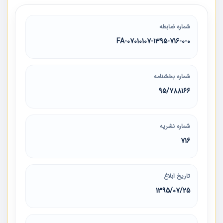
شماره ضابطه
07010107-1395-716-0-0-FA
شماره بخشنامه
95/788166
شماره نشریه
716
تاریخ ابلاغ
1395/07/25