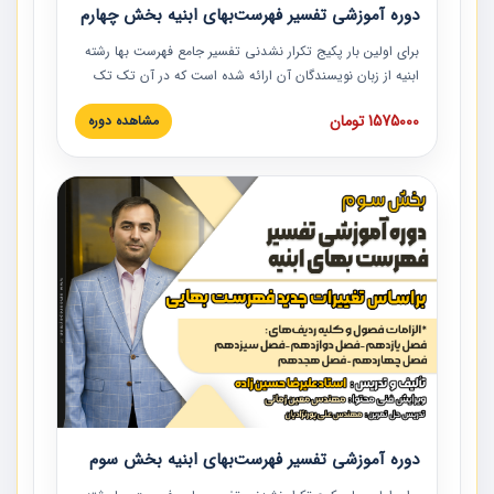
دوره آموزشی تفسیر فهرست‌بهای ابنیه بخش چهارم
برای اولین بار پکیج تکرار نشدنی تفسیر جامع فهرست بها رشته
ابنیه از زبان نویسندگان آن ارائه شده است که در آن تک تک
ردیف ها و مطالب فهرست بها تفسیر و ارائه شده است. این
1575000 تومان
مشاهده دوره
دوره به صورت کامل تصویری بوده و به همراه تصاویر عملیات
اجرایی مرتبط با ردیف های فهرست بها ارائه شده است. این
دوره با کلام مهندس علیرضاحسین‌زاده مدیر پروژه مهندسی
مشاور در امر بازنگری فهرست بها رشته ابنیه ارائه شده و به تمام
همکارانی که در حوزه صنعت ساخت در حال فعالیت هستند حتما
توصیه می کنیم از مطالب این دوره استفاده نمایند.
دوره آموزشی تفسیر فهرست‌بهای ابنیه بخش سوم