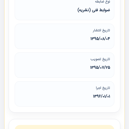
نوع ضابطه
ضوابط فنی (نشریه)
تاریخ انتشار
1395/08/04
تاریخ تصویب
1395/07/25
تاریخ اجرا
1396/01/01