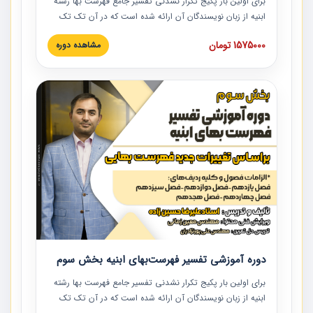
برای اولین بار پکیج تکرار نشدنی تفسیر جامع فهرست بها رشته
ابنیه از زبان نویسندگان آن ارائه شده است که در آن تک تک
ردیف ها و مطالب فهرست بها تفسیر و ارائه شده است. این
1575000 تومان
مشاهده دوره
دوره به صورت کامل تصویری بوده و به همراه تصاویر عملیات
اجرایی مرتبط با ردیف های فهرست بها ارائه شده است. این
دوره با کلام مهندس علیرضاحسین‌زاده مدیر پروژه مهندسی
مشاور در امر بازنگری فهرست بها رشته ابنیه ارائه شده و به تمام
همکارانی که در حوزه صنعت ساخت در حال فعالیت هستند حتما
توصیه می کنیم از مطالب این دوره استفاده نمایند.
دوره آموزشی تفسیر فهرست‌بهای ابنیه بخش سوم
برای اولین بار پکیج تکرار نشدنی تفسیر جامع فهرست بها رشته
ابنیه از زبان نویسندگان آن ارائه شده است که در آن تک تک