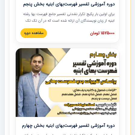
دوره آموزشی تفسیر فهرست‌بهای ابنیه بخش پنجم
برای اولین بار پکیج تکرار نشدنی تفسیر جامع فهرست بها رشته
ابنیه از زبان نویسندگان آن ارائه شده است که در آن تک تک
ردیف ها و مطالب فهرست بها تفسیر و ارائه شده است. این
1575000 تومان
مشاهده دوره
دوره به صورت کامل تصویری بوده و به همراه تصاویر عملیات
اجرایی مرتبط با ردیف های فهرست بها ارائه شده است. این
دوره با کلام مهندس علیرضاحسین‌زاده مدیر پروژه مهندسی
مشاور در امر بازنگری فهرست بها رشته ابنیه ارائه شده و به تمام
همکارانی که در حوزه صنعت ساخت در حال فعالیت هستند حتما
توصیه می کنیم از مطالب این دوره استفاده نمایند.
دوره آموزشی تفسیر فهرست‌بهای ابنیه بخش چهارم