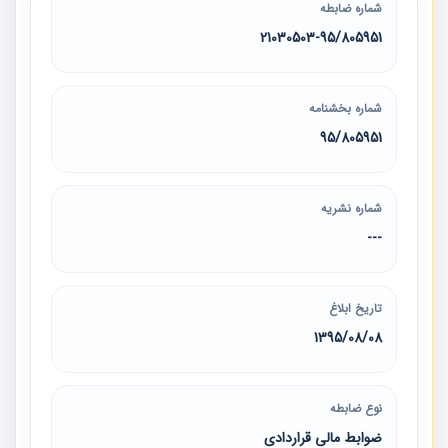
شماره ضابطه
21030503-95/805951
شماره بخشنامه
95/805951
شماره نشریه
---
تاریخ ابلاغ
1395/08/08
نوع ضابطه
ضوابط مالی قراردادی