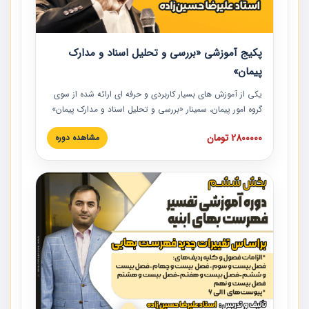
پکیج آموزشی «بررسی و تحلیل اسناد و مدارک
پیمان»
یکی از آموزش‏‏‏‏‏‏ های بسیار کاربردی و حرفه‏ ای ارائه شده از سوی
گروه امور پیمان، سمینار «بررسی و تحلیل اسناد و مدارک پیمان»
است که در دانشگاه صنعتی شریف ارائه شد. در این آموزش
2800000 تومان
مشاهده دوره
نکات کلیدی مربوط به اسناد و مدارک پیمان، اولویت بندی اسناد
و مدارک پیمان، بایدها و نبایدهای مربوط به اسناد و مدارک
پیمان به همراه تجربیات عملی در این خصوص ارائه شده است.