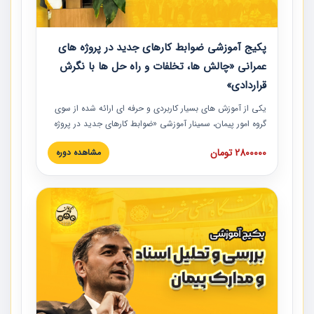
پکیج آموزشی ضوابط کارهای جدید در پروژه های
عمرانی «چالش ها، تخلفات و راه حل ها با نگرش
قراردادی»
یکی از آموزش‏‏‏‏‏‏ های بسیار کاربردی و حرفه‏ ای ارائه شده از سوی
گروه امور پیمان، سمینار آموزشی «ضوابط کارهای جدید در پروژه
های عمرانی» چالش ها، تخلفات و راه حل ها با نگرش قراردادی
2800000 تومان
مشاهده دوره
است که در محل سندیکای شرکت های ساختمانی کشور ارائه شد.
در این آموزش نکات کلیدی مربوط به کارهای جدید در اسناد و
مدارک پیمان به همراه تجربیات عملی ارائه شده است.