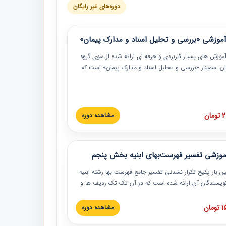
دوره‌های غیر رایگان
موزشی «بررسی و تحلیل اسناد و مدارک پیمان»
موزش‏‏‏‏‏‏ های بسیار کاربردی و حرفه‏ ای ارائه شده از سوی گروه
مان، سمینار «بررسی و تحلیل اسناد و مدارک پیمان» است که
گاه صنعتی شریف ارائه شد. در این آموزش نکات کلیدی
 اسناد و مدارک پیمان، اولویت بندی اسناد و مدارک پیمان،
 نبایدهای مربوط به اسناد و مدارک پیمان به همراه تجربیات
 این خصوص ارائه شده است.
ان
مشاهده دوره
موزشی تفسیر فهرست‌بهای ابنیه بخش پنجم
ین بار پکیج تکرار نشدنی تفسیر جامع فهرست بها رشته ابنیه
 نویسندگان آن ارائه شده است که در آن تک تک ردیف ها و
هرست بها تفسیر و ارائه شده است. این دوره به صورت کامل
بوده و به همراه تصاویر عملیات اجرایی مرتبط با ردیف های
ان
مشاهده دوره
ها ارائه شده است. این دوره با کلام مهندس