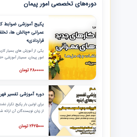
دوره‌های تخصصی امور پیمان
پکیج آموزشی ضوابط کار
عمرانی «چالش ها، تخلف
قراردادی»
یکی از آموزش‏‏‏‏‏‏ های بسیار کا
امور پیمان، سمینار آموزشی «
عمرانی» چالش ها، تخلفات و ر
2800000 تومان
در محل سندیکای شرکت های سا
آموزش نکات کلیدی مربوط به ک
به همراه تجربیات عملی ارائه
دوره آموزشی تفسیر فه
برای اولین بار پکیج تکرار نش
از زبان نویسندگان آن ارائه
مطالب فهرست بها تفسیر و ار
تصویری بوده و به همراه تصاو
2625000 تومان
فهرست بها ارائه شده است. ای