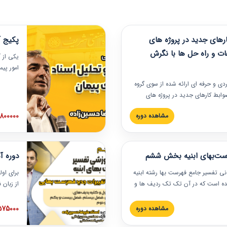
های جدید در پروژه های
پکیج آ
ات و راه حل ها با نگرش
یکی از آ
امور پی
در دانش
ربردی و حرفه‏ ای ارائه شده از سوی گروه
مربوط به
ضوابط کارهای جدید در پروژه های
بایدها و
اه حل ها با نگرش قراردادی است که
عملی در
2800000 توم
مشاهده دوره
ختمانی کشور ارائه شد. در این
ارهای جدید در اسناد و مدارک پیمان
 شده است.
رست‌بهای ابنیه بخش ششم
دوره آ
دنی تفسیر جامع فهرست بها رشته ابنیه
برای اول
 شده است که در آن تک تک ردیف ها و
از زبان
ائه شده است. این دوره به صورت کامل
مطالب ف
یر عملیات اجرایی مرتبط با ردیف های
تصویری 
1575000 توم
مشاهده دوره
ن دوره با کلام مهندس
فهرست ب