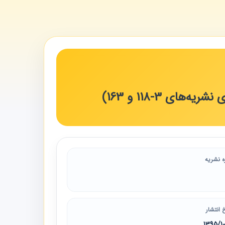
 3-118 و 163)
ه نشریه
 انتشار
1395/1