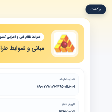
برگشت
ضوابط نظام فنی و اجرایی کشور
مبانی و ضوابط طراحی 
شماره ضابطه
07070107-1395-0118-0-1-FA
تاریخ ابلاغ
1395/10/22