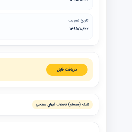
تاریخ تصویب
1395/10/22
دریافت فایل
شبكه (سيستم) فاضلاب آبهاي سطحي