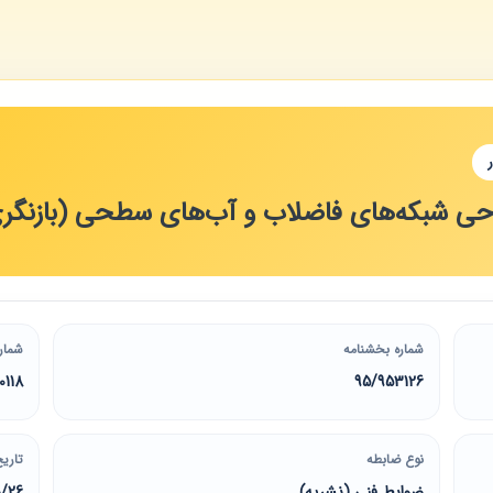
شبکه‌های فاضلاب و آب‌های سطحی (بازنگری نشریه‌های
شماره بخشنامه
شمار
0118
95/953126
نوع ضابطه
تاریخ
ضوابط فنی (نشریه)
0/26