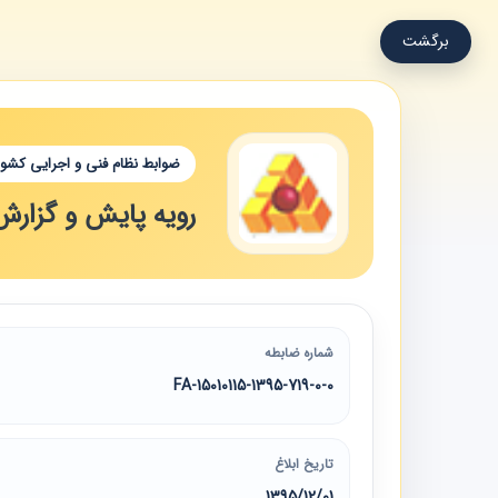
برگشت
ضوابط نظام فنی و اجرایی کشور
رویه پایش و گزارش
شماره ضابطه
15010115-1395-719-0-0-FA
تاریخ ابلاغ
1395/12/01