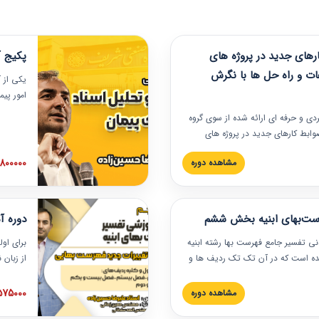
های جدید در پروژه های
پکیج آ
ات و راه حل ها با نگرش
یکی از آ
امور پی
در دانش
ربردی و حرفه‏ ای ارائه شده از سوی گروه
مربوط به
ضوابط کارهای جدید در پروژه های
بایدها و
اه حل ها با نگرش قراردادی است که
عملی در
2800000 توم
مشاهده دوره
ختمانی کشور ارائه شد. در این
ارهای جدید در اسناد و مدارک پیمان
 شده است.
رست‌بهای ابنیه بخش ششم
دوره آ
دنی تفسیر جامع فهرست بها رشته ابنیه
برای اول
 شده است که در آن تک تک ردیف ها و
از زبان
ائه شده است. این دوره به صورت کامل
مطالب ف
یر عملیات اجرایی مرتبط با ردیف های
تصویری 
1575000 توم
مشاهده دوره
ن دوره با کلام مهندس
فهرست ب