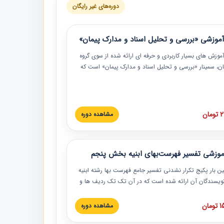
دوره‌های غیر رایگان
موزشی «بررسی و تحلیل اسناد و مدارک پیمان»
موزش‏‏‏‏‏‏ های بسیار کاربردی و حرفه‏ ای ارائه شده از سوی گروه
مان، سمینار «بررسی و تحلیل اسناد و مدارک پیمان» است که
گاه صنعتی شریف ارائه شد. در این آموزش نکات کلیدی
 اسناد و مدارک پیمان، اولویت بندی اسناد و مدارک پیمان،
 نبایدهای مربوط به اسناد و مدارک پیمان به همراه تجربیات
 این خصوص ارائه شده است.
ان
مشاهده دوره
موزشی تفسیر فهرست‌بهای ابنیه بخش پنجم
ین بار پکیج تکرار نشدنی تفسیر جامع فهرست بها رشته ابنیه
 نویسندگان آن ارائه شده است که در آن تک تک ردیف ها و
هرست بها تفسیر و ارائه شده است. این دوره به صورت کامل
بوده و به همراه تصاویر عملیات اجرایی مرتبط با ردیف های
ان
مشاهده دوره
ها ارائه شده است. این دوره با کلام مهندس