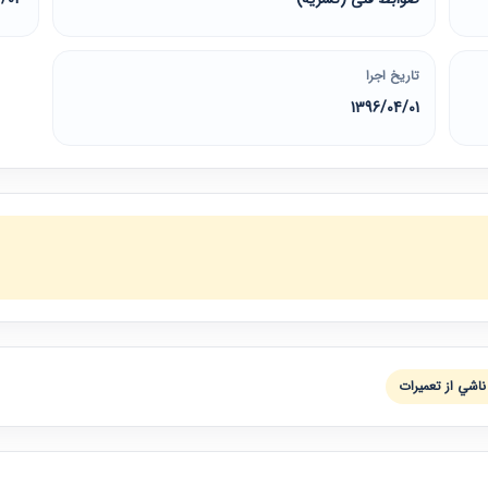
تاریخ اجرا
1396/04/01
اشي از تعميرات