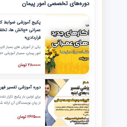
دوره‌های تخصصی امور پیمان
پکیج آموزشی ضوابط کار
عمرانی «چالش ها، تخلف
قراردادی»
یکی از آموزش‏‏‏‏‏‏ های بسیار کا
امور پیمان، سمینار آموزشی «
عمرانی» چالش ها، تخلفات و ر
2800000 تومان
در محل سندیکای شرکت های سا
آموزش نکات کلیدی مربوط به ک
به همراه تجربیات عملی ارائه
دوره آموزشی تفسیر فه
برای اولین بار پکیج تکرار نش
از زبان نویسندگان آن ارائه
مطالب فهرست بها تفسیر و ار
تصویری بوده و به همراه تصاو
2625000 تومان
فهرست بها ارائه شده است. ای