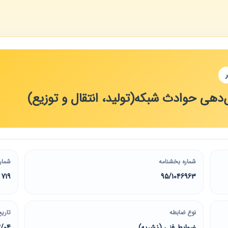
‌دهی حوادث شبکه(تولید، انتقال و توزیع)
شماره بخشنامه
شمار
719
95/1046963
نوع ضابطه
تاریخ
ضوابط فنی (نشریه)
2/04