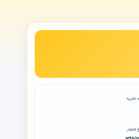
ه نشریه
 انتشار
1395/1