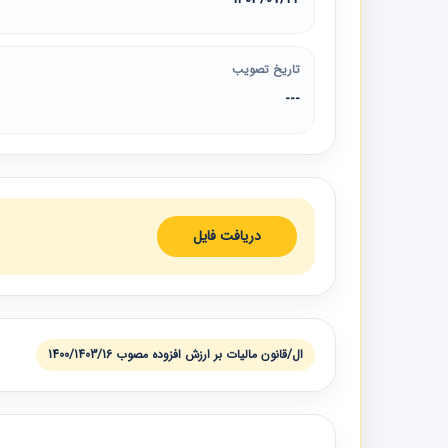
تاریخ تصویب
---
دریافت فایل
ال/قانون ماليات بر ارزش افزوده مصوب 1400/1403/16