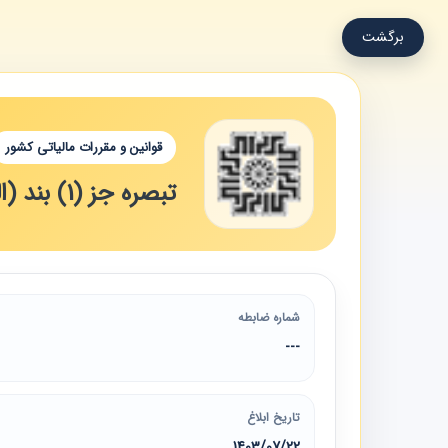
برگشت
قوانین و مقررات مالیاتی کشور
تبصره جز (1) بند (الف) ماده (9) قانون مالیات بر ارزش افزوده مصوب 1400
شماره ضابطه
---
تاریخ ابلاغ
1403/07/22