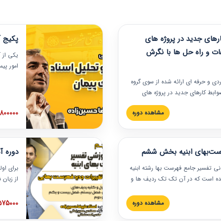
های جدید در پروژه های
پکیج آ
ات و راه حل ها با نگرش
یکی از آ
امور پی
در دانش
ربردی و حرفه‏ ای ارائه شده از سوی گروه
مربوط به
ضوابط کارهای جدید در پروژه های
بایدها و
اه حل ها با نگرش قراردادی است که
عملی در
2800000 توم
مشاهده دوره
ختمانی کشور ارائه شد. در این
ارهای جدید در اسناد و مدارک پیمان
 شده است.
رست‌بهای ابنیه بخش ششم
دوره آ
دنی تفسیر جامع فهرست بها رشته ابنیه
برای اول
 شده است که در آن تک تک ردیف ها و
از زبان
ائه شده است. این دوره به صورت کامل
مطالب ف
یر عملیات اجرایی مرتبط با ردیف های
تصویری 
1575000 توم
مشاهده دوره
ن دوره با کلام مهندس
فهرست ب