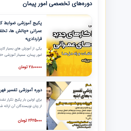
دوره‌های تخصصی امور پیمان
پکیج آموزشی ضوابط کار
عمرانی «چالش ها، تخلف
قراردادی»
یکی از آموزش‏‏‏‏‏‏ های بسیار کا
امور پیمان، سمینار آموزشی «
عمرانی» چالش ها، تخلفات و ر
2800000 تومان
در محل سندیکای شرکت های سا
آموزش نکات کلیدی مربوط به ک
به همراه تجربیات عملی ارائه
دوره آموزشی تفسیر فه
برای اولین بار پکیج تکرار نش
از زبان نویسندگان آن ارائه
مطالب فهرست بها تفسیر و ار
تصویری بوده و به همراه تصاو
2625000 تومان
فهرست بها ارائه شده است. ای