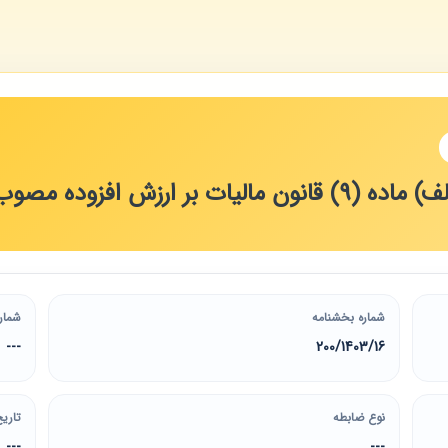
شماره بخشنامه
شمار
---
200/1403/16
نوع ضابطه
تاریخ
---
---