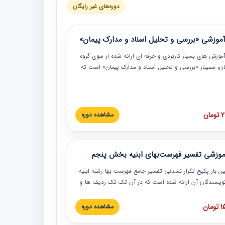
دوره‌های غیر رایگان
موزشی «بررسی و تحلیل اسناد و مدارک پیمان»
موزش‏‏‏‏‏‏ های بسیار کاربردی و حرفه‏ ای ارائه شده از سوی گروه
مان، سمینار «بررسی و تحلیل اسناد و مدارک پیمان» است که
گاه صنعتی شریف ارائه شد. در این آموزش نکات کلیدی
 اسناد و مدارک پیمان، اولویت بندی اسناد و مدارک پیمان،
 نبایدهای مربوط به اسناد و مدارک پیمان به همراه تجربیات
 این خصوص ارائه شده است.
ان
مشاهده دوره
موزشی تفسیر فهرست‌بهای ابنیه بخش پنجم
ین بار پکیج تکرار نشدنی تفسیر جامع فهرست بها رشته ابنیه
 نویسندگان آن ارائه شده است که در آن تک تک ردیف ها و
هرست بها تفسیر و ارائه شده است. این دوره به صورت کامل
بوده و به همراه تصاویر عملیات اجرایی مرتبط با ردیف های
ان
مشاهده دوره
ها ارائه شده است. این دوره با کلام مهندس