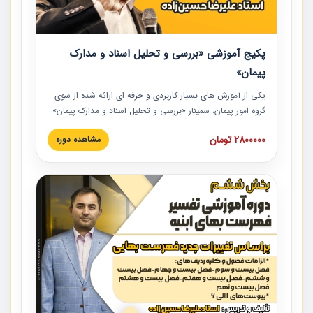
پکیج آموزشی «بررسی و تحلیل اسناد و مدارک
پیمان»
یکی از آموزش‏‏‏‏‏‏ های بسیار کاربردی و حرفه‏ ای ارائه شده از سوی
گروه امور پیمان، سمینار «بررسی و تحلیل اسناد و مدارک پیمان»
است که در دانشگاه صنعتی شریف ارائه شد. در این آموزش
2800000 تومان
مشاهده دوره
نکات کلیدی مربوط به اسناد و مدارک پیمان، اولویت بندی اسناد
و مدارک پیمان، بایدها و نبایدهای مربوط به اسناد و مدارک
پیمان به همراه تجربیات عملی در این خصوص ارائه شده است.