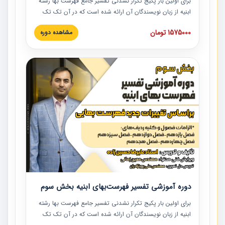
برای اولین بار پکیج تکرار نشدنی تفسیر جامع فهرست بها رشته
ابنیه از زبان نویسندگان آن ارائه شده است که در آن تک تک
ردیف ها و مطالب فهرست بها تفسیر و ارائه شده است. این
1575000 تومان
مشاهده دوره
دوره به صورت کامل تصویری بوده و به همراه تصاویر عملیات
اجرایی مرتبط با ردیف های فهرست بها ارائه شده است. این
دوره با کلام مهندس علیرضاحسین‌زاده مدیر پروژه مهندسی
مشاور در امر بازنگری فهرست بها رشته ابنیه ارائه شده و به تمام
همکارانی که در حوزه صنعت ساخت در حال فعالیت هستند حتما
توصیه می کنیم از مطالب این دوره استفاده نمایند.
دوره آموزشی تفسیر فهرست‌بهای ابنیه بخش سوم
برای اولین بار پکیج تکرار نشدنی تفسیر جامع فهرست بها رشته
ابنیه از زبان نویسندگان آن ارائه شده است که در آن تک تک