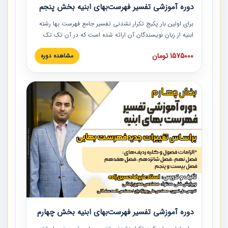
دوره آموزشی تفسیر فهرست‌بهای ابنیه بخش پنجم
برای اولین بار پکیج تکرار نشدنی تفسیر جامع فهرست بها رشته
ابنیه از زبان نویسندگان آن ارائه شده است که در آن تک تک
ردیف ها و مطالب فهرست بها تفسیر و ارائه شده است. این
1575000 تومان
مشاهده دوره
دوره به صورت کامل تصویری بوده و به همراه تصاویر عملیات
اجرایی مرتبط با ردیف های فهرست بها ارائه شده است. این
دوره با کلام مهندس علیرضاحسین‌زاده مدیر پروژه مهندسی
مشاور در امر بازنگری فهرست بها رشته ابنیه ارائه شده و به تمام
همکارانی که در حوزه صنعت ساخت در حال فعالیت هستند حتما
توصیه می کنیم از مطالب این دوره استفاده نمایند.
دوره آموزشی تفسیر فهرست‌بهای ابنیه بخش چهارم