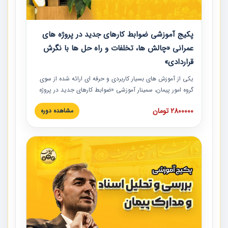
پکیج آموزشی ضوابط کارهای جدید در پروژه های
عمرانی «چالش ها، تخلفات و راه حل ها با نگرش
قراردادی»
یکی از آموزش‏‏‏‏‏‏ های بسیار کاربردی و حرفه‏ ای ارائه شده از سوی
گروه امور پیمان، سمینار آموزشی «ضوابط کارهای جدید در پروژه
های عمرانی» چالش ها، تخلفات و راه حل ها با نگرش قراردادی
2800000 تومان
مشاهده دوره
است که در محل سندیکای شرکت های ساختمانی کشور ارائه شد.
در این آموزش نکات کلیدی مربوط به کارهای جدید در اسناد و
مدارک پیمان به همراه تجربیات عملی ارائه شده است.