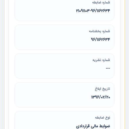
شماره ضابطه
21091103-96/1162634
شماره بخشنامه
96/1162634
شماره نشریه
---
تاریخ ابلاغ
1396/02/20
نوع ضابطه
ضوابط مالی قراردادی