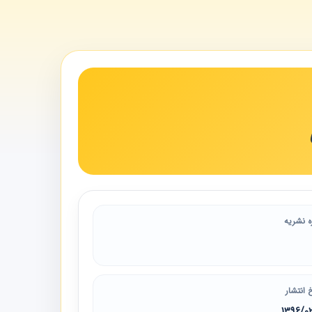
ه نشریه
 انتشار
1396/0