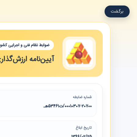
برگشت
ضوابط نظام فنی و اجرایی کشور
آیین‌نامه ارزش‌گذا
شماره ضابطه
00010307-20700/ت53461هـ
تاریخ ابلاغ
1396/02/25