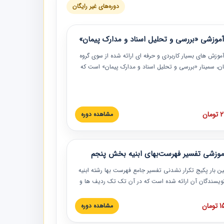
دوره‌های غیر رایگان
موزشی «بررسی و تحلیل اسناد و مدارک پیمان»
موزش‏‏‏‏‏‏ های بسیار کاربردی و حرفه‏ ای ارائه شده از سوی گروه
مان، سمینار «بررسی و تحلیل اسناد و مدارک پیمان» است که
گاه صنعتی شریف ارائه شد. در این آموزش نکات کلیدی
 اسناد و مدارک پیمان، اولویت بندی اسناد و مدارک پیمان،
 نبایدهای مربوط به اسناد و مدارک پیمان به همراه تجربیات
 این خصوص ارائه شده است.
ان
مشاهده دوره
موزشی تفسیر فهرست‌بهای ابنیه بخش پنجم
ین بار پکیج تکرار نشدنی تفسیر جامع فهرست بها رشته ابنیه
 نویسندگان آن ارائه شده است که در آن تک تک ردیف ها و
هرست بها تفسیر و ارائه شده است. این دوره به صورت کامل
بوده و به همراه تصاویر عملیات اجرایی مرتبط با ردیف های
ان
مشاهده دوره
ها ارائه شده است. این دوره با کلام مهندس