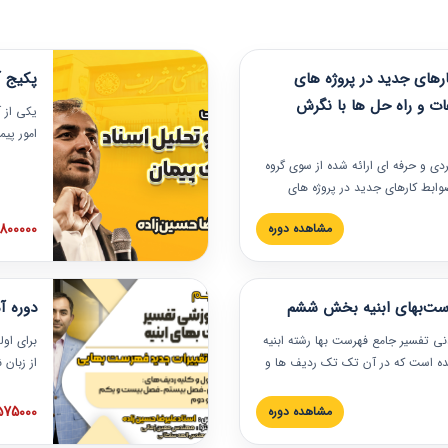
های جدید در پروژه های
پکیج آ
ات و راه حل ها با نگرش
یکی از آ
امور پی
در دانش
ربردی و حرفه‏ ای ارائه شده از سوی گروه
مربوط به
ضوابط کارهای جدید در پروژه های
بایدها و
اه حل ها با نگرش قراردادی است که
عملی در
2800000 توم
مشاهده دوره
ختمانی کشور ارائه شد. در این
ارهای جدید در اسناد و مدارک پیمان
 شده است.
رست‌بهای ابنیه بخش ششم
دوره آ
دنی تفسیر جامع فهرست بها رشته ابنیه
برای اول
 شده است که در آن تک تک ردیف ها و
از زبان
ائه شده است. این دوره به صورت کامل
مطالب ف
یر عملیات اجرایی مرتبط با ردیف های
تصویری 
1575000 توم
مشاهده دوره
ن دوره با کلام مهندس
فهرست ب