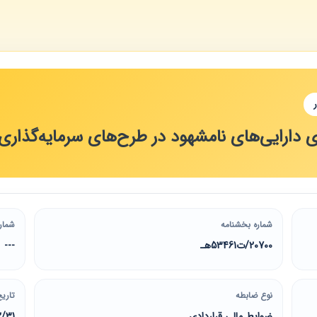
ری دارایی‌های نامشهود در طرح‌های سرمایه‌گذاری
شماره بخشنامه
شمار
20700/ت53461هـ
---
نوع ضابطه
تاریخ
ضوابط مالی قراردادی
2/31