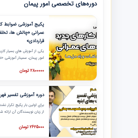
دوره‌های تخصصی امور پیمان
پکیج آموزشی ضوابط کار
عمرانی «چالش ها، تخلف
قراردادی»
یکی از آموزش‏‏‏‏‏‏ های بسیار کا
امور پیمان، سمینار آموزشی «
عمرانی» چالش ها، تخلفات و ر
2800000 تومان
در محل سندیکای شرکت های سا
آموزش نکات کلیدی مربوط به ک
به همراه تجربیات عملی ارائه
دوره آموزشی تفسیر فه
برای اولین بار پکیج تکرار نش
از زبان نویسندگان آن ارائه
مطالب فهرست بها تفسیر و ار
تصویری بوده و به همراه تصاو
2625000 تومان
فهرست بها ارائه شده است. ای