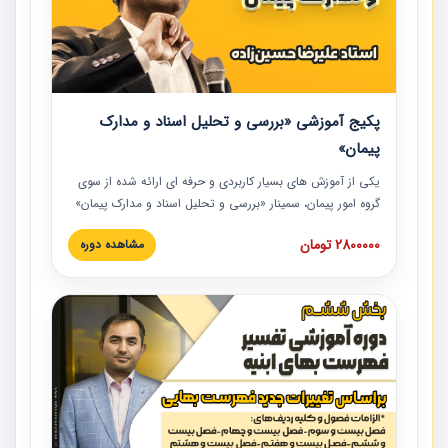
پکیج آموزشی «بررسی و تحلیل اسناد و مدارک
پیمان»
یکی از آموزش‏‏‏‏‏‏ های بسیار کاربردی و حرفه‏ ای ارائه شده از سوی
گروه امور پیمان، سمینار «بررسی و تحلیل اسناد و مدارک پیمان»
است که در دانشگاه صنعتی شریف ارائه شد. در این آموزش
2800000 تومان
مشاهده دوره
نکات کلیدی مربوط به اسناد و مدارک پیمان، اولویت بندی اسناد
و مدارک پیمان، بایدها و نبایدهای مربوط به اسناد و مدارک
پیمان به همراه تجربیات عملی در این خصوص ارائه شده است.