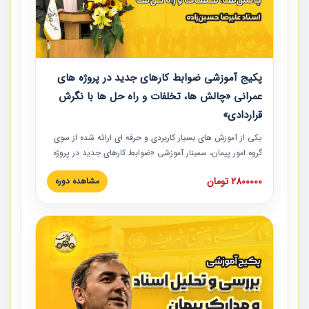
پکیج آموزشی ضوابط کارهای جدید در پروژه های
عمرانی «چالش ها، تخلفات و راه حل ها با نگرش
قراردادی»
یکی از آموزش‏‏‏‏‏‏ های بسیار کاربردی و حرفه‏ ای ارائه شده از سوی
گروه امور پیمان، سمینار آموزشی «ضوابط کارهای جدید در پروژه
های عمرانی» چالش ها، تخلفات و راه حل ها با نگرش قراردادی
2800000 تومان
مشاهده دوره
است که در محل سندیکای شرکت های ساختمانی کشور ارائه شد.
در این آموزش نکات کلیدی مربوط به کارهای جدید در اسناد و
مدارک پیمان به همراه تجربیات عملی ارائه شده است.