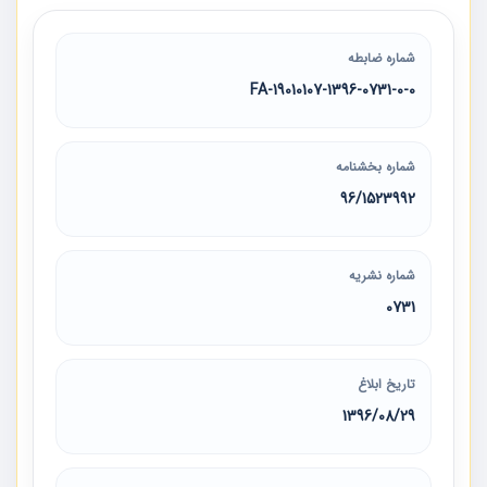
شماره ضابطه
19010107-1396-0731-0-0-FA
شماره بخشنامه
96/1523992
شماره نشریه
0731
تاریخ ابلاغ
1396/08/29