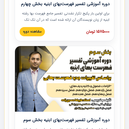
دوره آموزشی تفسیر فهرست‌بهای ابنیه بخش چهارم
برای اولین بار پکیج تکرار نشدنی تفسیر جامع فهرست بها رشته
ابنیه از زبان نویسندگان آن ارائه شده است که در آن تک تک
ردیف ها و مطالب فهرست بها تفسیر و ارائه شده است. این
1575000 تومان
مشاهده دوره
دوره به صورت کامل تصویری بوده و به همراه تصاویر عملیات
اجرایی مرتبط با ردیف های فهرست بها ارائه شده است. این
دوره با کلام مهندس علیرضاحسین‌زاده مدیر پروژه مهندسی
مشاور در امر بازنگری فهرست بها رشته ابنیه ارائه شده و به تمام
همکارانی که در حوزه صنعت ساخت در حال فعالیت هستند حتما
توصیه می کنیم از مطالب این دوره استفاده نمایند.
دوره آموزشی تفسیر فهرست‌بهای ابنیه بخش سوم