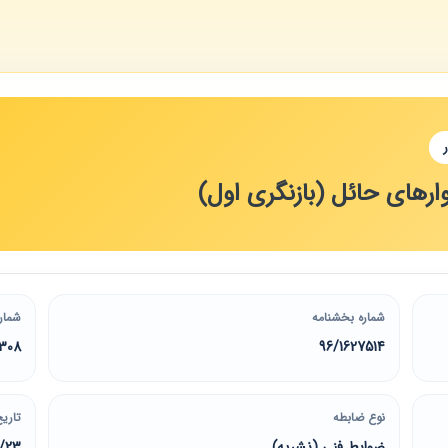
ارهای حائل (بازنگری اول)
شماره بخشنامه
شمار
308
96/1627514
نوع ضابطه
تاریخ
ضوابط فنی (نشریه)
0/23