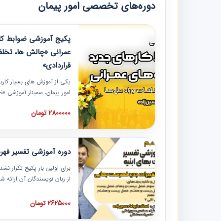
دوره‌های تخصصی امور پیمان
پکیج آموزشی ضوابط کار
عمرانی «چالش ها، تخلف
قراردادی»
یکی از آموزش‏‏‏‏‏‏ های بسیار کا
امور پیمان، سمینار آموزشی «
عمرانی» چالش ها، تخلفات و ر
2800000 تومان
در محل سندیکای شرکت های سا
آموزش نکات کلیدی مربوط به ک
به همراه تجربیات عملی ارائه
دوره آموزشی تفسیر فه
برای اولین بار پکیج تکرار نش
از زبان نویسندگان آن ارائه
مطالب فهرست بها تفسیر و ار
تصویری بوده و به همراه تصاو
2625000 تومان
فهرست بها ارائه شده است. ای