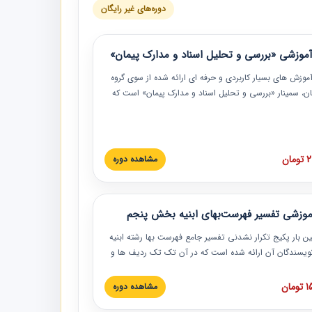
دوره‌های غیر رایگان
موزشی «بررسی و تحلیل اسناد و مدارک پیمان»
موزش‏‏‏‏‏‏ های بسیار کاربردی و حرفه‏ ای ارائه شده از سوی گروه
مان، سمینار «بررسی و تحلیل اسناد و مدارک پیمان» است که
گاه صنعتی شریف ارائه شد. در این آموزش نکات کلیدی
 اسناد و مدارک پیمان، اولویت بندی اسناد و مدارک پیمان،
 نبایدهای مربوط به اسناد و مدارک پیمان به همراه تجربیات
 این خصوص ارائه شده است.
ان
مشاهده دوره
موزشی تفسیر فهرست‌بهای ابنیه بخش پنجم
ین بار پکیج تکرار نشدنی تفسیر جامع فهرست بها رشته ابنیه
 نویسندگان آن ارائه شده است که در آن تک تک ردیف ها و
هرست بها تفسیر و ارائه شده است. این دوره به صورت کامل
بوده و به همراه تصاویر عملیات اجرایی مرتبط با ردیف های
ان
مشاهده دوره
ها ارائه شده است. این دوره با کلام مهندس