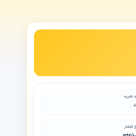
ه نشریه
0
 انتشار
1396/1