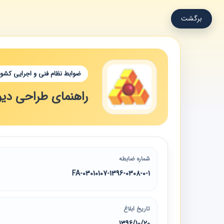
برگشت
ضوابط نظام فنی و اجرایی کشور
راهنمای طراحی دیو
شماره ضابطه
03010107-1396-0308-0-1-FA
تاریخ ابلاغ
1396/10/20