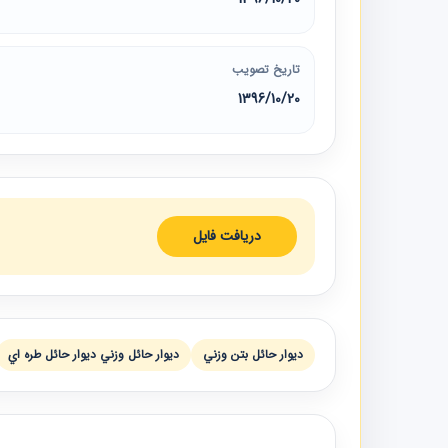
تاریخ تصویب
1396/10/20
دریافت فایل
ديوار حائل بتن وزني
ديوار حائل وزني ديوار حائل طره اي