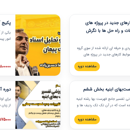
های جدید در پروژه های
پکیج آ
ات و راه حل ها با نگرش
یکی از آ
امور پی
در دانش
ربردی و حرفه‏ ای ارائه شده از سوی گروه
مربوط به
ضوابط کارهای جدید در پروژه های
بایدها و
اه حل ها با نگرش قراردادی است که
عملی در
2800000 توم
مشاهده دوره
ختمانی کشور ارائه شد. در این
ارهای جدید در اسناد و مدارک پیمان
 شده است.
رست‌بهای ابنیه بخش ششم
دوره آ
دنی تفسیر جامع فهرست بها رشته ابنیه
برای اول
 شده است که در آن تک تک ردیف ها و
از زبان
ائه شده است. این دوره به صورت کامل
مطالب ف
یر عملیات اجرایی مرتبط با ردیف های
تصویری 
1575000 توم
مشاهده دوره
ن دوره با کلام مهندس
فهرست ب