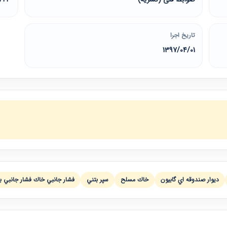
تاریخ اجرا
1397/04/01
ديوار صندوقه اي گابيون
خاك مسلح
سپر بتني
فشار جانبي خاك فشار جانبي ب