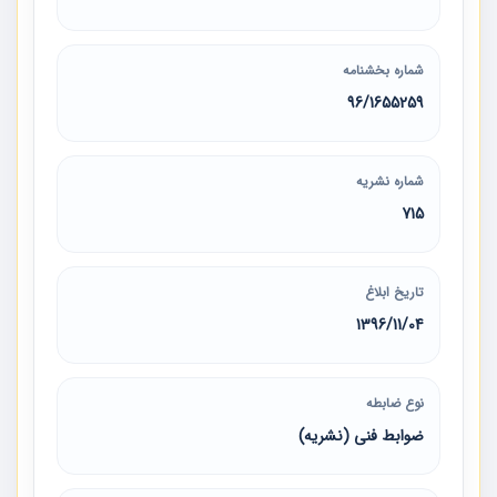
شماره بخشنامه
96/1655259
شماره نشریه
715
تاریخ ابلاغ
1396/11/04
نوع ضابطه
ضوابط فنی (نشریه)