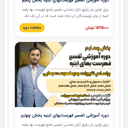
دوره آموزشی تفسیر فهرست‌بهای ابنیه بخش پنجم
برای اولین بار پکیج تکرار نشدنی تفسیر جامع فهرست بها رشته
ابنیه از زبان نویسندگان آن ارائه شده است که در آن تک تک
ردیف ها و مطالب فهرست بها تفسیر و ارائه شده است. این
1575000 تومان
مشاهده دوره
دوره به صورت کامل تصویری بوده و به همراه تصاویر عملیات
اجرایی مرتبط با ردیف های فهرست بها ارائه شده است. این
دوره با کلام مهندس علیرضاحسین‌زاده مدیر پروژه مهندسی
مشاور در امر بازنگری فهرست بها رشته ابنیه ارائه شده و به تمام
همکارانی که در حوزه صنعت ساخت در حال فعالیت هستند حتما
توصیه می کنیم از مطالب این دوره استفاده نمایند.
دوره آموزشی تفسیر فهرست‌بهای ابنیه بخش چهارم
برای اولین بار پکیج تکرار نشدنی تفسیر جامع فهرست بها رشته