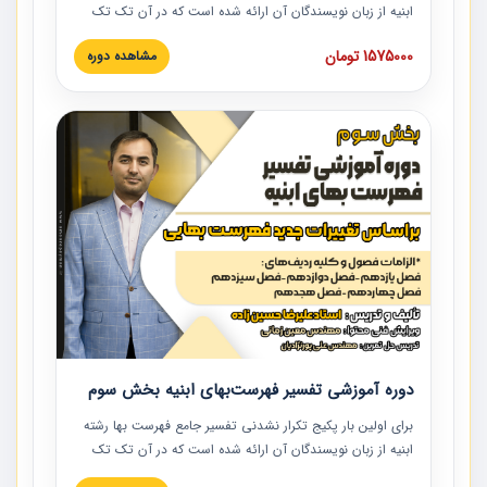
ابنیه از زبان نویسندگان آن ارائه شده است که در آن تک تک
ردیف ها و مطالب فهرست بها تفسیر و ارائه شده است. این
1575000 تومان
مشاهده دوره
دوره به صورت کامل تصویری بوده و به همراه تصاویر عملیات
اجرایی مرتبط با ردیف های فهرست بها ارائه شده است. این
دوره با کلام مهندس علیرضاحسین‌زاده مدیر پروژه مهندسی
مشاور در امر بازنگری فهرست بها رشته ابنیه ارائه شده و به تمام
همکارانی که در حوزه صنعت ساخت در حال فعالیت هستند حتما
توصیه می کنیم از مطالب این دوره استفاده نمایند.
دوره آموزشی تفسیر فهرست‌بهای ابنیه بخش سوم
برای اولین بار پکیج تکرار نشدنی تفسیر جامع فهرست بها رشته
ابنیه از زبان نویسندگان آن ارائه شده است که در آن تک تک
ردیف ها و مطالب فهرست بها تفسیر و ارائه شده است. این