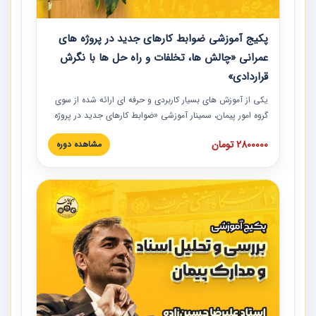
پکیج آموزشی ضوابط کارهای جدید در پروژه های
عمرانی «چالش ها، تخلفات و راه حل ها با نگرش
قراردادی»
یکی از آموزش‏‏‏‏‏‏ های بسیار کاربردی و حرفه‏ ای ارائه شده از سوی
گروه امور پیمان، سمینار آموزشی «ضوابط کارهای جدید در پروژه
های عمرانی» چالش ها، تخلفات و راه حل ها با نگرش قراردادی
2800000 تومان
مشاهده دوره
است که در محل سندیکای شرکت های ساختمانی کشور ارائه شد.
در این آموزش نکات کلیدی مربوط به کارهای جدید در اسناد و
مدارک پیمان به همراه تجربیات عملی ارائه شده است.