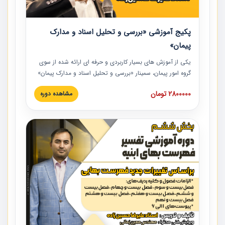
پکیج آموزشی «بررسی و تحلیل اسناد و مدارک
پیمان»
یکی از آموزش‏‏‏‏‏‏ های بسیار کاربردی و حرفه‏ ای ارائه شده از سوی
گروه امور پیمان، سمینار «بررسی و تحلیل اسناد و مدارک پیمان»
است که در دانشگاه صنعتی شریف ارائه شد. در این آموزش
2800000 تومان
مشاهده دوره
نکات کلیدی مربوط به اسناد و مدارک پیمان، اولویت بندی اسناد
و مدارک پیمان، بایدها و نبایدهای مربوط به اسناد و مدارک
پیمان به همراه تجربیات عملی در این خصوص ارائه شده است.