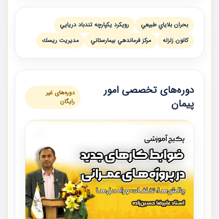
بحران بلاياي طبيعي
رويكرد يكپارچه تندباد دريايي
كانون زلزله
مركز فرماندهي بيمارستاني
مديريت ريسك
دوره‌های تخصصی امور
دوره‌های غیر
پیمان
رایگان