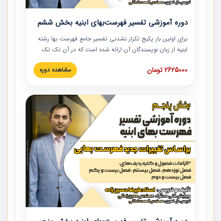
دوره آموزشی تفسیر فهرست‌بهای ابنیه بخش ششم
برای اولین بار پکیج تکرار نشدنی تفسیر جامع فهرست بها رشته
ابنیه از زبان نویسندگان آن ارائه شده است که در آن تک تک
ردیف ها و مطالب فهرست بها تفسیر و ارائه شده است. این
2625000 تومان
مشاهده دوره
دوره به صورت کامل تصویری بوده و به همراه تصاویر عملیات
اجرایی مرتبط با ردیف های فهرست بها ارائه شده است. این
دوره با کلام مهندس علیرضاحسین‌زاده مدیر پروژه مهندسی
مشاور در امر بازنگری فهرست بها رشته ابنیه ارائه شده و به تمام
همکارانی که در حوزه صنعت ساخت در حال فعالیت هستند حتما
توصیه می کنیم از مطالب این دوره استفاده نمایند.