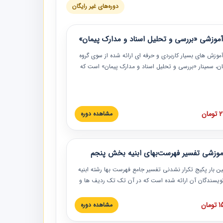
دوره‌های غیر رایگان
موزشی «بررسی و تحلیل اسناد و مدارک پیمان»
موزش‏‏‏‏‏‏ های بسیار کاربردی و حرفه‏ ای ارائه شده از سوی گروه
مان، سمینار «بررسی و تحلیل اسناد و مدارک پیمان» است که
گاه صنعتی شریف ارائه شد. در این آموزش نکات کلیدی
 اسناد و مدارک پیمان، اولویت بندی اسناد و مدارک پیمان،
 نبایدهای مربوط به اسناد و مدارک پیمان به همراه تجربیات
 این خصوص ارائه شده است.
ان
مشاهده دوره
موزشی تفسیر فهرست‌بهای ابنیه بخش پنجم
ین بار پکیج تکرار نشدنی تفسیر جامع فهرست بها رشته ابنیه
 نویسندگان آن ارائه شده است که در آن تک تک ردیف ها و
هرست بها تفسیر و ارائه شده است. این دوره به صورت کامل
بوده و به همراه تصاویر عملیات اجرایی مرتبط با ردیف های
ان
مشاهده دوره
ها ارائه شده است. این دوره با کلام مهندس