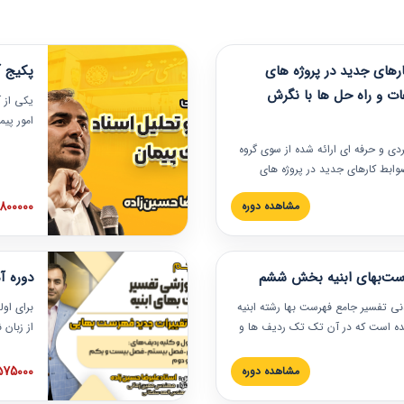
های جدید در پروژه های
پکیج آ
ات و راه حل ها با نگرش
یکی از آ
امور پی
در دانش
ربردی و حرفه‏ ای ارائه شده از سوی گروه
مربوط به
ضوابط کارهای جدید در پروژه های
بایدها و
اه حل ها با نگرش قراردادی است که
عملی در
2800000 توم
مشاهده دوره
ختمانی کشور ارائه شد. در این
ارهای جدید در اسناد و مدارک پیمان
 شده است.
رست‌بهای ابنیه بخش ششم
دوره آ
دنی تفسیر جامع فهرست بها رشته ابنیه
برای اول
 شده است که در آن تک تک ردیف ها و
از زبان
ائه شده است. این دوره به صورت کامل
مطالب ف
یر عملیات اجرایی مرتبط با ردیف های
تصویری 
1575000 توم
مشاهده دوره
ن دوره با کلام مهندس
فهرست ب