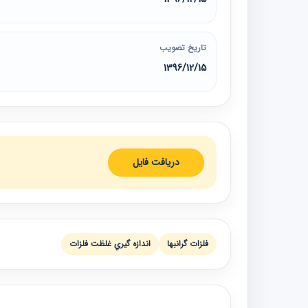
تاریخ تصویب
1396/12/15
دریافت فایل
فلزات گرانبها
اندازه گيري غلظت فلزات