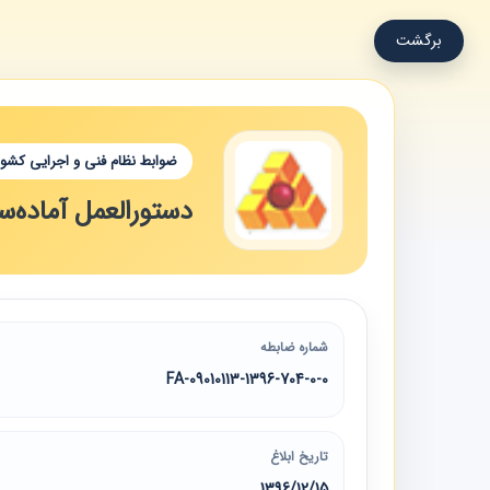
برگشت
ضوابط نظام فنی و اجرایی کشور
دستورالعمل آماده‌سا
شماره ضابطه
09010113-1396-704-0-0-FA
تاریخ ابلاغ
1396/12/15