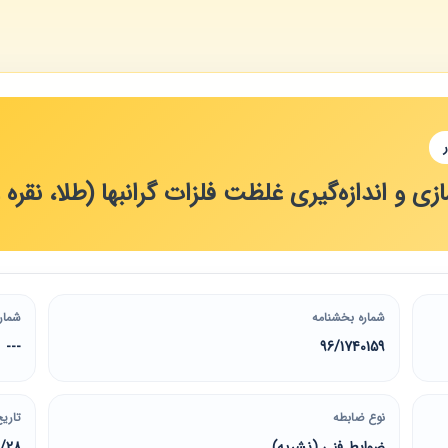
زی و اندازه‌گیری غلظت فلزات گرانبها (طلا، نقره 
شماره بخشنامه
شمار
---
96/1740159
نوع ضابطه
تاریخ
ضوابط فنی (نشریه)
2/28