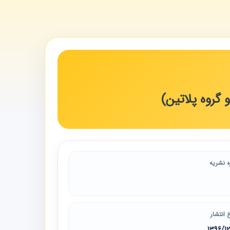
و گروه پلاتین)
ه نشریه
 انتشار
1396/1