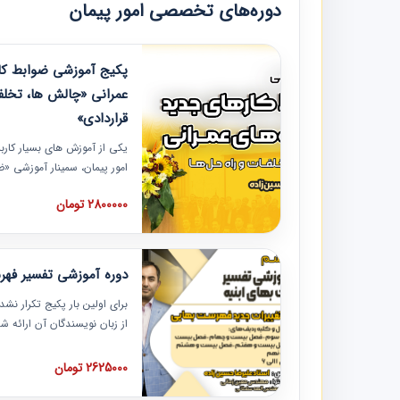
دوره‌های تخصصی امور پیمان
پکیج آموزشی ضوابط کار
عمرانی «چالش ها، تخلف
قراردادی»
یکی از آموزش‏‏‏‏‏‏ های بسیار کا
امور پیمان، سمینار آموزشی «
عمرانی» چالش ها، تخلفات و ر
2800000 تومان
در محل سندیکای شرکت های سا
آموزش نکات کلیدی مربوط به ک
به همراه تجربیات عملی ارائه
دوره آموزشی تفسیر فه
برای اولین بار پکیج تکرار نش
از زبان نویسندگان آن ارائه
مطالب فهرست بها تفسیر و ار
تصویری بوده و به همراه تصاو
2625000 تومان
فهرست بها ارائه شده است. ای