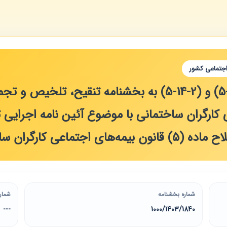
اجتماعی کشور
الحاق بندهای(1‏-14‏-5) و (2‏-14‏-5) به بخشنامه تن
اجتماعی کارگران ساختمانی
شماره بخشنامه
شمار
1840‏/1403‏/1000
---