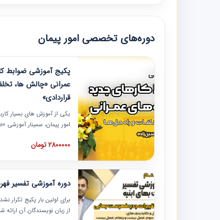
دوره‌های تخصصی امور پیمان
پکیج آموزشی ضوابط کار
عمرانی «چالش ها، تخلف
قراردادی»
یکی از آموزش‏‏‏‏‏‏ های بسیار کا
امور پیمان، سمینار آموزشی «
عمرانی» چالش ها، تخلفات و ر
2800000 تومان
در محل سندیکای شرکت های سا
آموزش نکات کلیدی مربوط به ک
به همراه تجربیات عملی ارائه
دوره آموزشی تفسیر فه
برای اولین بار پکیج تکرار نش
از زبان نویسندگان آن ارائه