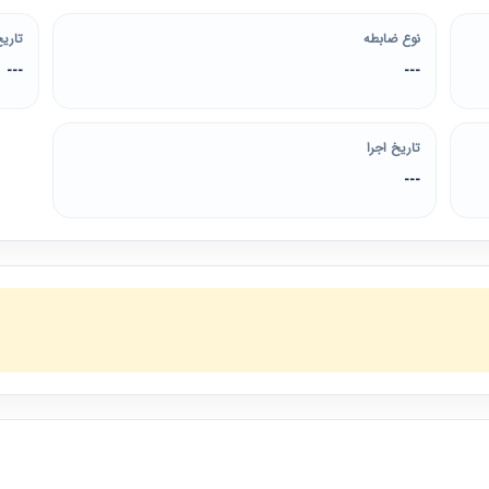
نوع ضابطه
تاریخ
---
---
تاریخ اجرا
---