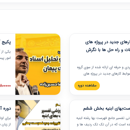
های جدید در پروژه های
پکیج آ
ات و راه حل ها با نگرش
یکی از آ
امور پی
در دانش
ربردی و حرفه‏ ای ارائه شده از سوی گروه
مربوط به
ضوابط کارهای جدید در پروژه های
بایدها و
اه حل ها با نگرش قراردادی است که
عملی در
2800000 توم
مشاهده دوره
ختمانی کشور ارائه شد. در این
ارهای جدید در اسناد و مدارک پیمان
 شده است.
رست‌بهای ابنیه بخش ششم
دوره آ
دنی تفسیر جامع فهرست بها رشته ابنیه
برای اول
 شده است که در آن تک تک ردیف ها و
از زبان