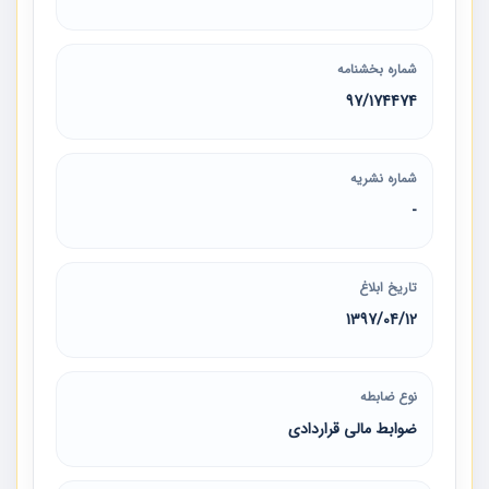
شماره بخشنامه
97/174474
شماره نشریه
-
تاریخ ابلاغ
1397/04/12
نوع ضابطه
ضوابط مالی قراردادی