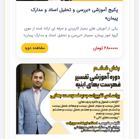
پکیج آموزشی «بررسی و تحلیل اسناد و مدارک
پیمان»
یکی از آموزش‏‏‏‏‏‏ های بسیار کاربردی و حرفه‏ ای ارائه شده از سوی
گروه امور پیمان، سمینار «بررسی و تحلیل اسناد و مدارک پیمان»
است که در دانشگاه صنعتی شریف ارائه شد. در این آموزش
2800000 تومان
مشاهده دوره
نکات کلیدی مربوط به اسناد و مدارک پیمان، اولویت بندی اسناد
و مدارک پیمان، بایدها و نبایدهای مربوط به اسناد و مدارک
پیمان به همراه تجربیات عملی در این خصوص ارائه شده است.