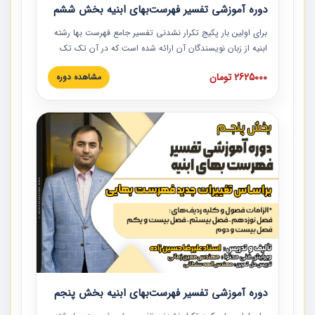
دوره آموزشی تفسیر فهرست‌بهای ابنیه بخش ششم
برای اولین بار پکیج تکرار نشدنی تفسیر جامع فهرست بها رشته
ابنیه از زبان نویسندگان آن ارائه شده است که در آن تک تک
ردیف ها و مطالب فهرست بها تفسیر و ارائه شده است. این
2625000 تومان
مشاهده دوره
دوره به صورت کامل تصویری بوده و به همراه تصاویر عملیات
اجرایی مرتبط با ردیف های فهرست بها ارائه شده است. این
دوره با کلام مهندس علیرضاحسین‌زاده مدیر پروژه مهندسی
مشاور در امر بازنگری فهرست بها رشته ابنیه ارائه شده و به تمام
همکارانی که در حوزه صنعت ساخت در حال فعالیت هستند حتما
توصیه می کنیم از مطالب این دوره استفاده نمایند.
دوره آموزشی تفسیر فهرست‌بهای ابنیه بخش پنجم