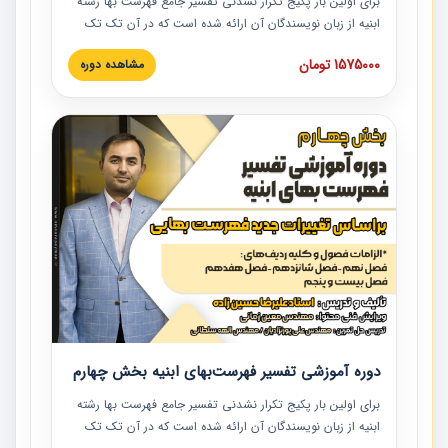
برای اولین بار پکیج تکرار نشدنی تفسیر جامع فهرست بها رشته
ابنیه از زبان نویسندگان آن ارائه شده است که در آن تک تک
ردیف ها و مطالب فهرست بها تفسیر و ارائه شده است. این
1575000 تومان
مشاهده دوره
دوره به صورت کامل تصویری بوده و به همراه تصاویر عملیات
اجرایی مرتبط با ردیف های فهرست بها ارائه شده است. این
دوره با کلام مهندس علیرضاحسین‌زاده مدیر پروژه مهندسی
مشاور در امر بازنگری فهرست بها رشته ابنیه ارائه شده و به تمام
همکارانی که در حوزه صنعت ساخت در حال فعالیت هستند حتما
توصیه می کنیم از مطالب این دوره استفاده نمایند.
دوره آموزشی تفسیر فهرست‌بهای ابنیه بخش چهارم
برای اولین بار پکیج تکرار نشدنی تفسیر جامع فهرست بها رشته
ابنیه از زبان نویسندگان آن ارائه شده است که در آن تک تک