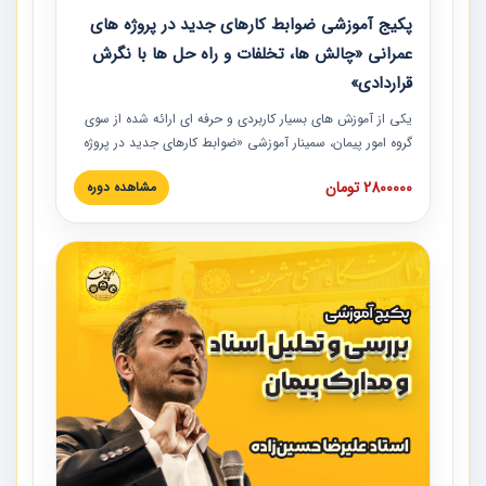
پکیج آموزشی ضوابط کارهای جدید در پروژه های
عمرانی «چالش ها، تخلفات و راه حل ها با نگرش
قراردادی»
یکی از آموزش‏‏‏‏‏‏ های بسیار کاربردی و حرفه‏ ای ارائه شده از سوی
گروه امور پیمان، سمینار آموزشی «ضوابط کارهای جدید در پروژه
های عمرانی» چالش ها، تخلفات و راه حل ها با نگرش قراردادی
2800000 تومان
مشاهده دوره
است که در محل سندیکای شرکت های ساختمانی کشور ارائه شد.
در این آموزش نکات کلیدی مربوط به کارهای جدید در اسناد و
مدارک پیمان به همراه تجربیات عملی ارائه شده است.