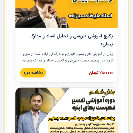
پکیج آموزشی «بررسی و تحلیل اسناد و مدارک
پیمان»
یکی از آموزش‏‏‏‏‏‏ های بسیار کاربردی و حرفه‏ ای ارائه شده از سوی
گروه امور پیمان، سمینار «بررسی و تحلیل اسناد و مدارک پیمان»
است که در دانشگاه صنعتی شریف ارائه شد. در این آموزش
2800000 تومان
مشاهده دوره
نکات کلیدی مربوط به اسناد و مدارک پیمان، اولویت بندی اسناد
و مدارک پیمان، بایدها و نبایدهای مربوط به اسناد و مدارک
پیمان به همراه تجربیات عملی در این خصوص ارائه شده است.