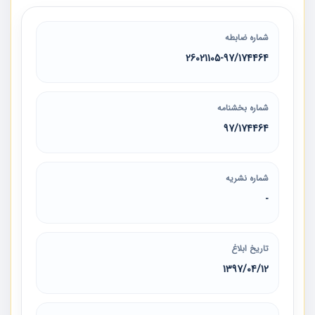
شماره ضابطه
26021105-97/174464
شماره بخشنامه
97/174464
شماره نشریه
-
تاریخ ابلاغ
1397/04/12