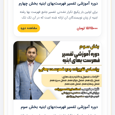
دوره آموزشی تفسیر فهرست‌بهای ابنیه بخش چهارم
برای اولین بار پکیج تکرار نشدنی تفسیر جامع فهرست بها رشته
ابنیه از زبان نویسندگان آن ارائه شده است که در آن تک تک
ردیف ها و مطالب فهرست بها تفسیر و ارائه شده است. این
1575000 تومان
مشاهده دوره
دوره به صورت کامل تصویری بوده و به همراه تصاویر عملیات
اجرایی مرتبط با ردیف های فهرست بها ارائه شده است. این
دوره با کلام مهندس علیرضاحسین‌زاده مدیر پروژه مهندسی
مشاور در امر بازنگری فهرست بها رشته ابنیه ارائه شده و به تمام
همکارانی که در حوزه صنعت ساخت در حال فعالیت هستند حتما
توصیه می کنیم از مطالب این دوره استفاده نمایند.
دوره آموزشی تفسیر فهرست‌بهای ابنیه بخش سوم