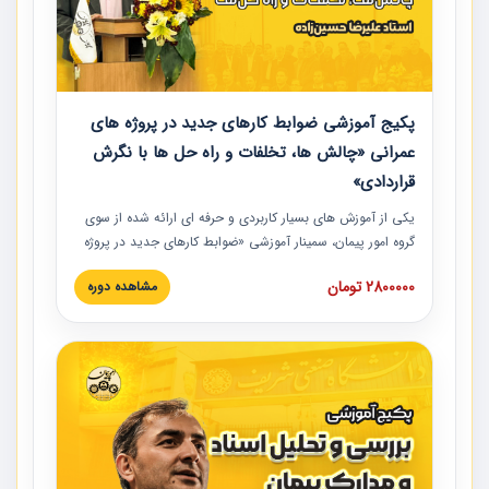
پکیج آموزشی ضوابط کارهای جدید در پروژه های
عمرانی «چالش ها، تخلفات و راه حل ها با نگرش
قراردادی»
یکی از آموزش‏‏‏‏‏‏ های بسیار کاربردی و حرفه‏ ای ارائه شده از سوی
گروه امور پیمان، سمینار آموزشی «ضوابط کارهای جدید در پروژه
های عمرانی» چالش ها، تخلفات و راه حل ها با نگرش قراردادی
2800000 تومان
مشاهده دوره
است که در محل سندیکای شرکت های ساختمانی کشور ارائه شد.
در این آموزش نکات کلیدی مربوط به کارهای جدید در اسناد و
مدارک پیمان به همراه تجربیات عملی ارائه شده است.