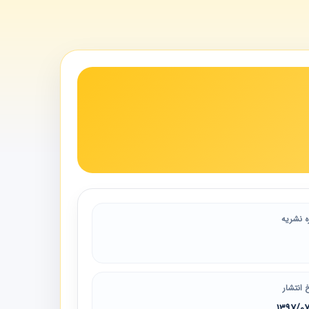
ه نشریه
 انتشار
1397/0