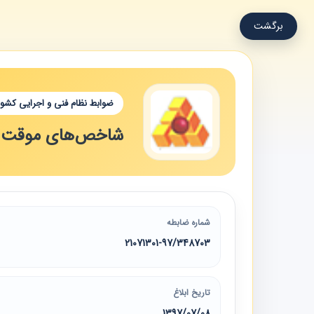
برگشت
ضوابط نظام فنی و اجرایی کشور
شاخص‌های موقت دوره
شماره ضابطه
21071301-97/348703
تاریخ ابلاغ
1397/07/08