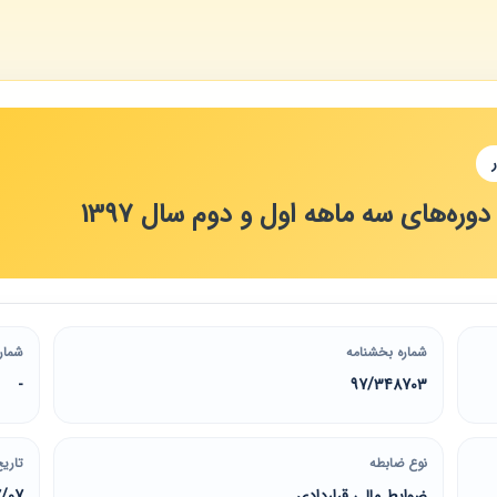
‌های سه ماهه اول و دوم سال 1397
شماره بخشنامه
شمار
-
97/348703
نوع ضابطه
تاریخ
ضوابط مالی قراردادی
7/07