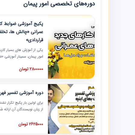
دوره‌های تخصصی امور پیمان
پکیج آموزشی ضوابط کار
عمرانی «چالش ها، تخلف
قراردادی»
یکی از آموزش‏‏‏‏‏‏ های بسیار کا
امور پیمان، سمینار آموزشی «
عمرانی» چالش ها، تخلفات و ر
2800000 تومان
در محل سندیکای شرکت های سا
آموزش نکات کلیدی مربوط به ک
به همراه تجربیات عملی ارائه
دوره آموزشی تفسیر فه
برای اولین بار پکیج تکرار نش
از زبان نویسندگان آن ارائه
مطالب فهرست بها تفسیر و ار
تصویری بوده و به همراه تصاو
2625000 تومان
فهرست بها ارائه شده است. ای