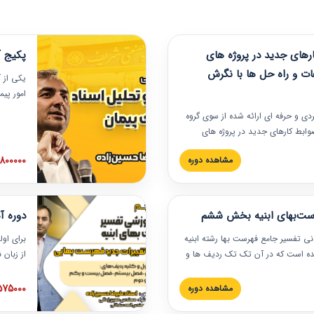
های جدید در پروژه های
پکیج آ
ات و راه حل ها با نگرش
یکی از آ
امور پی
در دانش
ربردی و حرفه‏ ای ارائه شده از سوی گروه
مربوط به
ضوابط کارهای جدید در پروژه های
بایدها و
اه حل ها با نگرش قراردادی است که
عملی در
2800000 توم
مشاهده دوره
ختمانی کشور ارائه شد. در این
ارهای جدید در اسناد و مدارک پیمان
 شده است.
رست‌بهای ابنیه بخش ششم
دوره آ
دنی تفسیر جامع فهرست بها رشته ابنیه
برای اول
 شده است که در آن تک تک ردیف ها و
از زبان
ائه شده است. این دوره به صورت کامل
مطالب ف
یر عملیات اجرایی مرتبط با ردیف های
تصویری 
1575000 توم
مشاهده دوره
ن دوره با کلام مهندس
فهرست ب