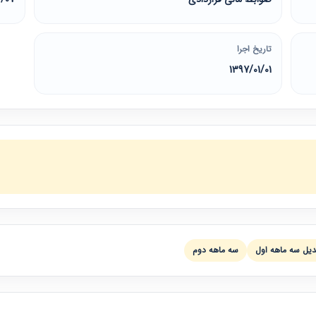
تاریخ اجرا
1397/01/01
يل سه ماهه اول
سه ماهه دوم