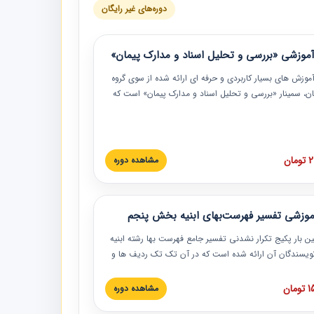
دوره‌های غیر رایگان
موزشی «بررسی و تحلیل اسناد و مدارک پیمان»
موزش‏‏‏‏‏‏ های بسیار کاربردی و حرفه‏ ای ارائه شده از سوی گروه
مان، سمینار «بررسی و تحلیل اسناد و مدارک پیمان» است که
گاه صنعتی شریف ارائه شد. در این آموزش نکات کلیدی
 اسناد و مدارک پیمان، اولویت بندی اسناد و مدارک پیمان،
 نبایدهای مربوط به اسناد و مدارک پیمان به همراه تجربیات
 این خصوص ارائه شده است.
ان
مشاهده دوره
موزشی تفسیر فهرست‌بهای ابنیه بخش پنجم
ین بار پکیج تکرار نشدنی تفسیر جامع فهرست بها رشته ابنیه
 نویسندگان آن ارائه شده است که در آن تک تک ردیف ها و
هرست بها تفسیر و ارائه شده است. این دوره به صورت کامل
بوده و به همراه تصاویر عملیات اجرایی مرتبط با ردیف های
ان
مشاهده دوره
ها ارائه شده است. این دوره با کلام مهندس