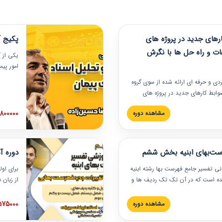
های جدید در پروژه های
پکیج آ
ات و راه حل ها با نگرش
یکی از آ
امور پی
در دانش
ربردی و حرفه‏ ای ارائه شده از سوی گروه
مربوط به
ضوابط کارهای جدید در پروژه های
بایدها و
اه حل ها با نگرش قراردادی است که
عملی در
2800000 توم
مشاهده دوره
ختمانی کشور ارائه شد. در این
ارهای جدید در اسناد و مدارک پیمان
 شده است.
رست‌بهای ابنیه بخش ششم
دوره آ
دنی تفسیر جامع فهرست بها رشته ابنیه
برای اول
 شده است که در آن تک تک ردیف ها و
از زبان
ائه شده است. این دوره به صورت کامل
مطالب ف
یر عملیات اجرایی مرتبط با ردیف های
تصویری 
1575000 توم
مشاهده دوره
ن دوره با کلام مهندس
فهرست ب