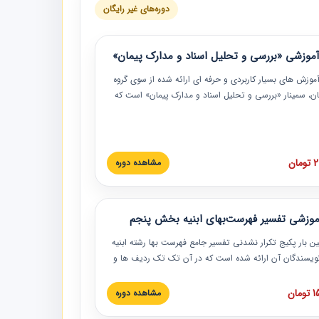
دوره‌های غیر رایگان
موزشی «بررسی و تحلیل اسناد و مدارک پیمان»
موزش‏‏‏‏‏‏ های بسیار کاربردی و حرفه‏ ای ارائه شده از سوی گروه
مان، سمینار «بررسی و تحلیل اسناد و مدارک پیمان» است که
گاه صنعتی شریف ارائه شد. در این آموزش نکات کلیدی
 اسناد و مدارک پیمان، اولویت بندی اسناد و مدارک پیمان،
 نبایدهای مربوط به اسناد و مدارک پیمان به همراه تجربیات
 این خصوص ارائه شده است.
ان
مشاهده دوره
موزشی تفسیر فهرست‌بهای ابنیه بخش پنجم
ین بار پکیج تکرار نشدنی تفسیر جامع فهرست بها رشته ابنیه
 نویسندگان آن ارائه شده است که در آن تک تک ردیف ها و
هرست بها تفسیر و ارائه شده است. این دوره به صورت کامل
بوده و به همراه تصاویر عملیات اجرایی مرتبط با ردیف های
ان
مشاهده دوره
ها ارائه شده است. این دوره با کلام مهندس