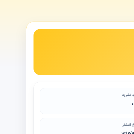
ه نشریه
0
 انتشار
1397/1