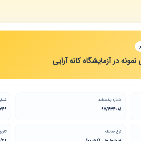
نمونه در آزمایشگاه کانه آرایی
شماره بخشنامه
شمار
749
97/634081
نوع ضابطه
تاریخ
ضوابط فنی (نشریه)
1/28