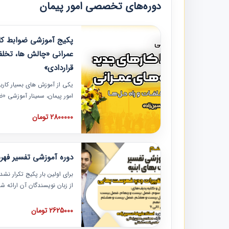
دوره‌های تخصصی امور پیمان
پکیج آموزشی ضوابط کار
عمرانی «چالش ها، تخلف
قراردادی»
یکی از آموزش‏‏‏‏‏‏ های بسیار کا
امور پیمان، سمینار آموزشی «
عمرانی» چالش ها، تخلفات و ر
2800000 تومان
در محل سندیکای شرکت های سا
آموزش نکات کلیدی مربوط به ک
به همراه تجربیات عملی ارائه
دوره آموزشی تفسیر فه
برای اولین بار پکیج تکرار نش
از زبان نویسندگان آن ارائه
مطالب فهرست بها تفسیر و ار
تصویری بوده و به همراه تصاو
2625000 تومان
فهرست بها ارائه شده است. ای