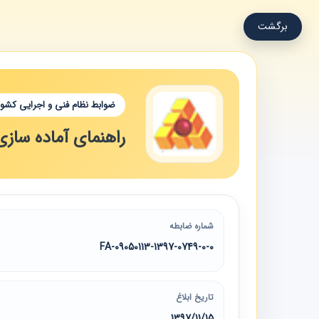
برگشت
ضوابط نظام فنی و اجرایی کشور
راهنمای آماده سازی 
شماره ضابطه
09050113-1397-0749-0-0-FA
تاریخ ابلاغ
1397/11/15