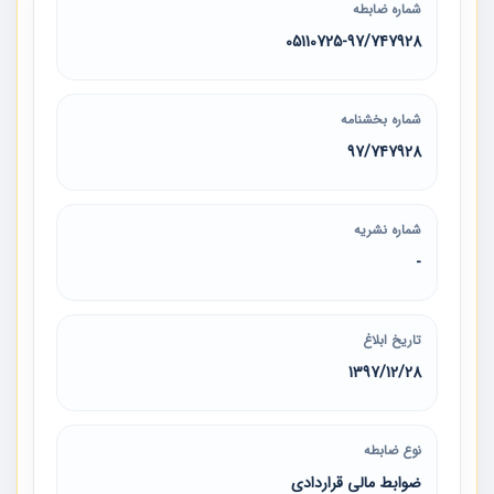
شماره ضابطه
05110725-97/747928
شماره بخشنامه
97/747928
شماره نشریه
-
تاریخ ابلاغ
1397/12/28
نوع ضابطه
ضوابط مالی قراردادی