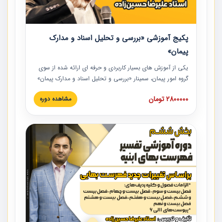
پکیج آموزشی «بررسی و تحلیل اسناد و مدارک
پیمان»
یکی از آموزش‏‏‏‏‏‏ های بسیار کاربردی و حرفه‏ ای ارائه شده از سوی
گروه امور پیمان، سمینار «بررسی و تحلیل اسناد و مدارک پیمان»
است که در دانشگاه صنعتی شریف ارائه شد. در این آموزش
2800000 تومان
مشاهده دوره
نکات کلیدی مربوط به اسناد و مدارک پیمان، اولویت بندی اسناد
و مدارک پیمان، بایدها و نبایدهای مربوط به اسناد و مدارک
پیمان به همراه تجربیات عملی در این خصوص ارائه شده است.