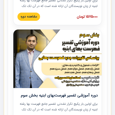
برای اولین بار پکیج تکرار نشدنی تفسیر جامع فهرست بها رشته
ابنیه از زبان نویسندگان آن ارائه شده است که در آن تک تک
ردیف ها و مطالب فهرست بها تفسیر و ارائه شده است. این
1575000 تومان
مشاهده دوره
دوره به صورت کامل تصویری بوده و به همراه تصاویر عملیات
اجرایی مرتبط با ردیف های فهرست بها ارائه شده است. این
دوره با کلام مهندس علیرضاحسین‌زاده مدیر پروژه مهندسی
مشاور در امر بازنگری فهرست بها رشته ابنیه ارائه شده و به تمام
همکارانی که در حوزه صنعت ساخت در حال فعالیت هستند حتما
توصیه می کنیم از مطالب این دوره استفاده نمایند.
دوره آموزشی تفسیر فهرست‌بهای ابنیه بخش سوم
برای اولین بار پکیج تکرار نشدنی تفسیر جامع فهرست بها رشته
ابنیه از زبان نویسندگان آن ارائه شده است که در آن تک تک