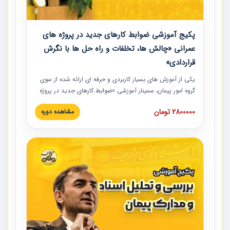
پکیج آموزشی ضوابط کارهای جدید در پروژه های
عمرانی «چالش ها، تخلفات و راه حل ها با نگرش
قراردادی»
یکی از آموزش‏‏‏‏‏‏ های بسیار کاربردی و حرفه‏ ای ارائه شده از سوی
گروه امور پیمان، سمینار آموزشی «ضوابط کارهای جدید در پروژه
های عمرانی» چالش ها، تخلفات و راه حل ها با نگرش قراردادی
2800000 تومان
مشاهده دوره
است که در محل سندیکای شرکت های ساختمانی کشور ارائه شد.
در این آموزش نکات کلیدی مربوط به کارهای جدید در اسناد و
مدارک پیمان به همراه تجربیات عملی ارائه شده است.