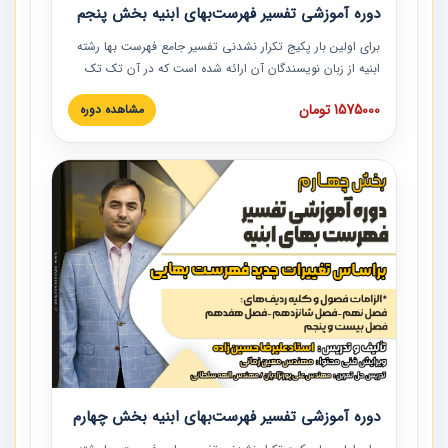
دوره آموزشی تفسیر فهرست‌بهای ابنیه بخش پنجم
برای اولین بار پکیج تکرار نشدنی تفسیر جامع فهرست بها رشته
ابنیه از زبان نویسندگان آن ارائه شده است که در آن تک تک
ردیف ها و مطالب فهرست بها تفسیر و ارائه شده است. این
1575000 تومان
مشاهده دوره
دوره به صورت کامل تصویری بوده و به همراه تصاویر عملیات
اجرایی مرتبط با ردیف های فهرست بها ارائه شده است. این
دوره با کلام مهندس علیرضاحسین‌زاده مدیر پروژه مهندسی
مشاور در امر بازنگری فهرست بها رشته ابنیه ارائه شده و به تمام
همکارانی که در حوزه صنعت ساخت در حال فعالیت هستند حتما
توصیه می کنیم از مطالب این دوره استفاده نمایند.
دوره آموزشی تفسیر فهرست‌بهای ابنیه بخش چهارم