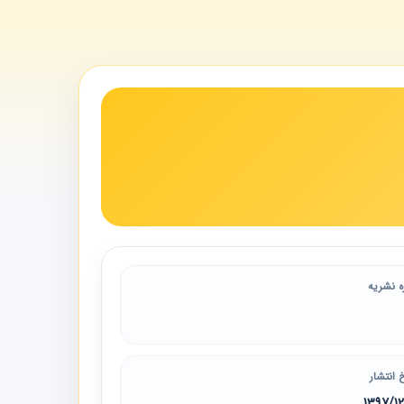
ه نشریه
 انتشار
1397/1