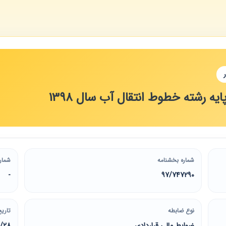
یه رشته خطوط انتقال آب سال 1398
شماره بخشنامه
شمار
-
97/747290
نوع ضابطه
تاریخ
ضوابط مالی قراردادی
2/28