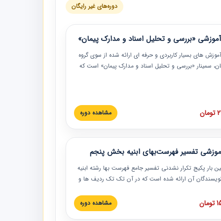
دوره‌های غیر رایگان
موزشی «بررسی و تحلیل اسناد و مدارک پیمان»
موزش‏‏‏‏‏‏ های بسیار کاربردی و حرفه‏ ای ارائه شده از سوی گروه
مان، سمینار «بررسی و تحلیل اسناد و مدارک پیمان» است که
گاه صنعتی شریف ارائه شد. در این آموزش نکات کلیدی
 اسناد و مدارک پیمان، اولویت بندی اسناد و مدارک پیمان،
 نبایدهای مربوط به اسناد و مدارک پیمان به همراه تجربیات
 این خصوص ارائه شده است.
ان
مشاهده دوره
موزشی تفسیر فهرست‌بهای ابنیه بخش پنجم
ین بار پکیج تکرار نشدنی تفسیر جامع فهرست بها رشته ابنیه
 نویسندگان آن ارائه شده است که در آن تک تک ردیف ها و
هرست بها تفسیر و ارائه شده است. این دوره به صورت کامل
بوده و به همراه تصاویر عملیات اجرایی مرتبط با ردیف های
ان
مشاهده دوره
ها ارائه شده است. این دوره با کلام مهندس