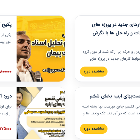
های جدید در پروژه های
پکیج آ
ات و راه حل ها با نگرش
یکی از آ
امور پی
در دانش
ربردی و حرفه‏ ای ارائه شده از سوی گروه
مربوط به
ضوابط کارهای جدید در پروژه های
بایدها و
اه حل ها با نگرش قراردادی است که
عملی در
2800000 توم
مشاهده دوره
ختمانی کشور ارائه شد. در این
ارهای جدید در اسناد و مدارک پیمان
 شده است.
رست‌بهای ابنیه بخش ششم
دوره آ
دنی تفسیر جامع فهرست بها رشته ابنیه
برای اول
 شده است که در آن تک تک ردیف ها و
از زبان
ائه شده است. این دوره به صورت کامل
مطالب ف
یر عملیات اجرایی مرتبط با ردیف های
تصویری 
1575000 توم
مشاهده دوره
ن دوره با کلام مهندس
فهرست ب