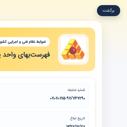
برگشت
ضوابط نظام فنی و اجرایی کشور
فهرست‌بهای واحد پا
شماره ضابطه
07070715-97/747290
تاریخ ابلاغ
1397/12/28