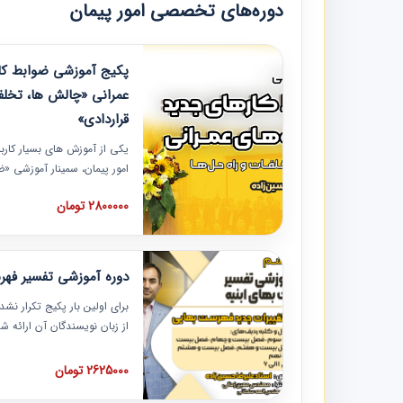
دوره‌های تخصصی امور پیمان
پکیج آموزشی ضوابط کار
عمرانی «چالش ها، تخلف
قراردادی»
یکی از آموزش‏‏‏‏‏‏ های بسیار کا
امور پیمان، سمینار آموزشی «
عمرانی» چالش ها، تخلفات و ر
2800000 تومان
در محل سندیکای شرکت های سا
آموزش نکات کلیدی مربوط به ک
به همراه تجربیات عملی ارائه
دوره آموزشی تفسیر فه
برای اولین بار پکیج تکرار نش
از زبان نویسندگان آن ارائه
مطالب فهرست بها تفسیر و ار
تصویری بوده و به همراه تصاو
2625000 تومان
فهرست بها ارائه شده است. ای