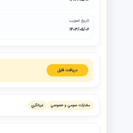
تاریخ تصویب
1403/05/02
دریافت فایل
مشاركت عمومي و خصوصي
غربالگري