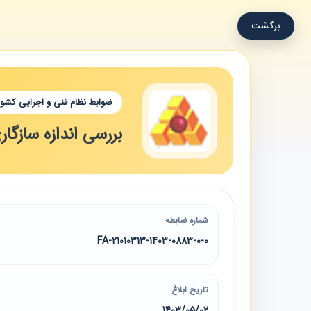
برگشت
ضوابط نظام فنی و اجرایی کشور
بررسی اندازه سازگ
شماره ضابطه
21010313-1403-0883-0-0-FA
تاریخ ابلاغ
1403/05/02