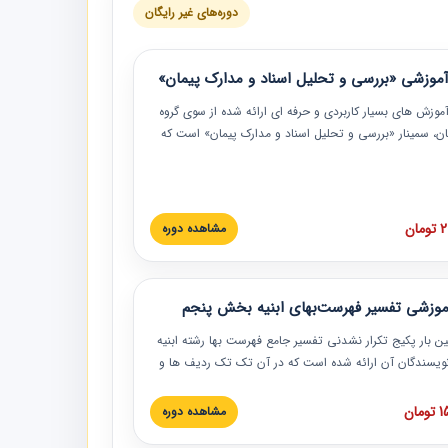
دوره‌های غیر رایگان
موزشی «بررسی و تحلیل اسناد و مدارک پیمان»
موزش‏‏‏‏‏‏ های بسیار کاربردی و حرفه‏ ای ارائه شده از سوی گروه
مان، سمینار «بررسی و تحلیل اسناد و مدارک پیمان» است که
گاه صنعتی شریف ارائه شد. در این آموزش نکات کلیدی
 اسناد و مدارک پیمان، اولویت بندی اسناد و مدارک پیمان،
 نبایدهای مربوط به اسناد و مدارک پیمان به همراه تجربیات
 این خصوص ارائه شده است.
ان
مشاهده دوره
موزشی تفسیر فهرست‌بهای ابنیه بخش پنجم
ین بار پکیج تکرار نشدنی تفسیر جامع فهرست بها رشته ابنیه
 نویسندگان آن ارائه شده است که در آن تک تک ردیف ها و
هرست بها تفسیر و ارائه شده است. این دوره به صورت کامل
بوده و به همراه تصاویر عملیات اجرایی مرتبط با ردیف های
ان
مشاهده دوره
ها ارائه شده است. این دوره با کلام مهندس