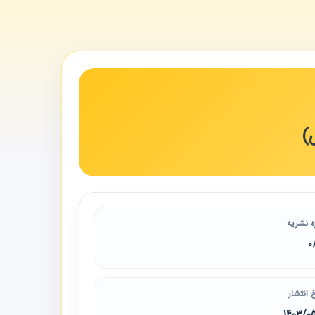
)
ه نشریه
0
 انتشار
1403/0