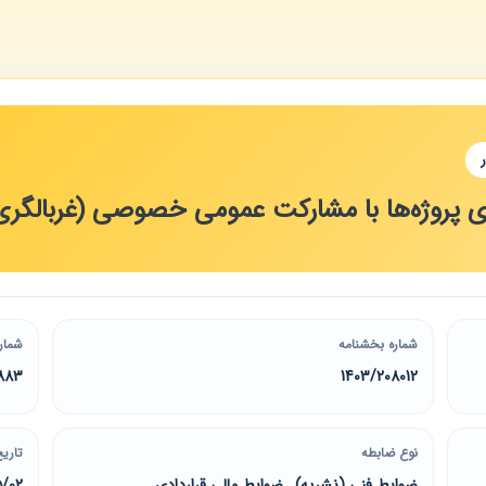
اری پروژه‌ها با مشارکت عمومی خصوصی (غربالگری
شماره بخشنامه
شمار
883
1403/208012
نوع ضابطه
تاریخ
ضوابط فنی (نشریه) , ضوابط مالی قراردادی
5/02