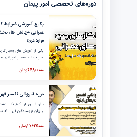
دوره‌های تخصصی امور پیمان
پکیج آموزشی ضوابط کار
عمرانی «چالش ها، تخلف
قراردادی»
یکی از آموزش‏‏‏‏‏‏ های بسیار کا
امور پیمان، سمینار آموزشی «
عمرانی» چالش ها، تخلفات و ر
2800000 تومان
در محل سندیکای شرکت های سا
آموزش نکات کلیدی مربوط به ک
به همراه تجربیات عملی ارائه
دوره آموزشی تفسیر فه
برای اولین بار پکیج تکرار نش
از زبان نویسندگان آن ارائه
مطالب فهرست بها تفسیر و ار
تصویری بوده و به همراه تصاو
2625000 تومان
فهرست بها ارائه شده است. ای