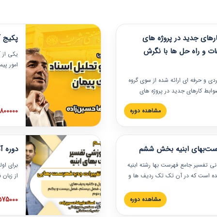
های جدید در پروژه های
پکیج آ
ات و راه حل ها با نگرش
یکی از آ
امور پی
در دانش
ربردی و حرفه‏ ای ارائه شده از سوی گروه
مربوط به
ضوابط کارهای جدید در پروژه های
بایدها و
اه حل ها با نگرش قراردادی است که
عملی در
2800000 توم
مشاهده دوره
ختمانی کشور ارائه شد. در این
ارهای جدید در اسناد و مدارک پیمان
 شده است.
رست‌بهای ابنیه بخش ششم
دوره آ
دنی تفسیر جامع فهرست بها رشته ابنیه
برای اول
 شده است که در آن تک تک ردیف ها و
از زبان
ائه شده است. این دوره به صورت کامل
مطالب ف
یر عملیات اجرایی مرتبط با ردیف های
تصویری 
1575000 توم
مشاهده دوره
ن دوره با کلام مهندس
فهرست ب