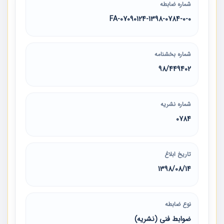
شماره ضابطه
07090124-1398-0784-0-0-FA
شماره بخشنامه
98/449402
شماره نشریه
0784
تاریخ ابلاغ
1398/08/14
نوع ضابطه
ضوابط فنی (نشریه)