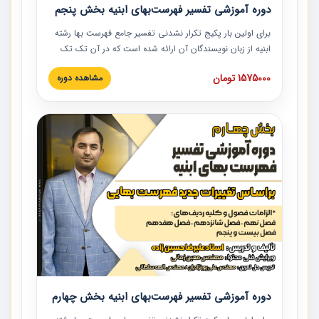
دوره آموزشی تفسیر فهرست‌بهای ابنیه بخش پنجم
برای اولین بار پکیج تکرار نشدنی تفسیر جامع فهرست بها رشته
ابنیه از زبان نویسندگان آن ارائه شده است که در آن تک تک
ردیف ها و مطالب فهرست بها تفسیر و ارائه شده است. این
1575000 تومان
مشاهده دوره
دوره به صورت کامل تصویری بوده و به همراه تصاویر عملیات
اجرایی مرتبط با ردیف های فهرست بها ارائه شده است. این
دوره با کلام مهندس علیرضاحسین‌زاده مدیر پروژه مهندسی
مشاور در امر بازنگری فهرست بها رشته ابنیه ارائه شده و به تمام
همکارانی که در حوزه صنعت ساخت در حال فعالیت هستند حتما
توصیه می کنیم از مطالب این دوره استفاده نمایند.
دوره آموزشی تفسیر فهرست‌بهای ابنیه بخش چهارم