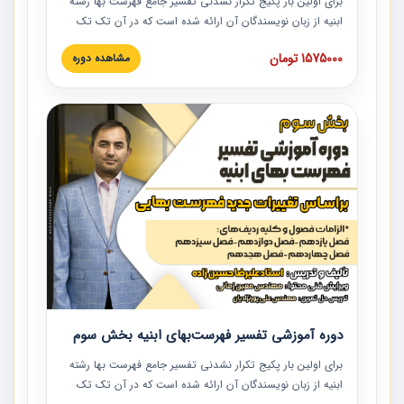
برای اولین بار پکیج تکرار نشدنی تفسیر جامع فهرست بها رشته
ابنیه از زبان نویسندگان آن ارائه شده است که در آن تک تک
ردیف ها و مطالب فهرست بها تفسیر و ارائه شده است. این
1575000 تومان
مشاهده دوره
دوره به صورت کامل تصویری بوده و به همراه تصاویر عملیات
اجرایی مرتبط با ردیف های فهرست بها ارائه شده است. این
دوره با کلام مهندس علیرضاحسین‌زاده مدیر پروژه مهندسی
مشاور در امر بازنگری فهرست بها رشته ابنیه ارائه شده و به تمام
همکارانی که در حوزه صنعت ساخت در حال فعالیت هستند حتما
توصیه می کنیم از مطالب این دوره استفاده نمایند.
دوره آموزشی تفسیر فهرست‌بهای ابنیه بخش سوم
برای اولین بار پکیج تکرار نشدنی تفسیر جامع فهرست بها رشته
ابنیه از زبان نویسندگان آن ارائه شده است که در آن تک تک