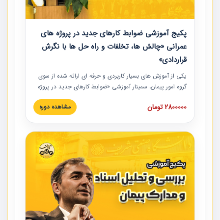
پکیج آموزشی ضوابط کارهای جدید در پروژه های
عمرانی «چالش ها، تخلفات و راه حل ها با نگرش
قراردادی»
یکی از آموزش‏‏‏‏‏‏ های بسیار کاربردی و حرفه‏ ای ارائه شده از سوی
گروه امور پیمان، سمینار آموزشی «ضوابط کارهای جدید در پروژه
های عمرانی» چالش ها، تخلفات و راه حل ها با نگرش قراردادی
2800000 تومان
مشاهده دوره
است که در محل سندیکای شرکت های ساختمانی کشور ارائه شد.
در این آموزش نکات کلیدی مربوط به کارهای جدید در اسناد و
مدارک پیمان به همراه تجربیات عملی ارائه شده است.