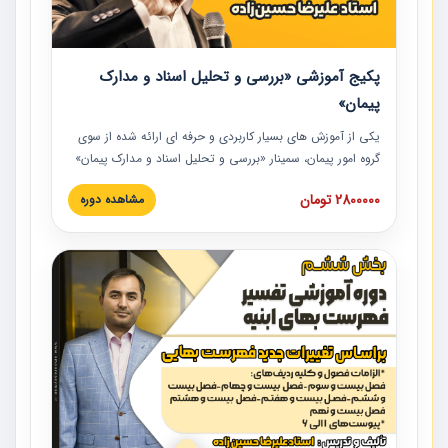
پکیج آموزشی «بررسی و تحلیل اسناد و مدارک
پیمان»
یکی از آموزش‏‏‏‏‏‏ های بسیار کاربردی و حرفه‏ ای ارائه شده از سوی
گروه امور پیمان، سمینار «بررسی و تحلیل اسناد و مدارک پیمان»
است که در دانشگاه صنعتی شریف ارائه شد. در این آموزش
2800000 تومان
مشاهده دوره
نکات کلیدی مربوط به اسناد و مدارک پیمان، اولویت بندی اسناد
و مدارک پیمان، بایدها و نبایدهای مربوط به اسناد و مدارک
پیمان به همراه تجربیات عملی در این خصوص ارائه شده است.