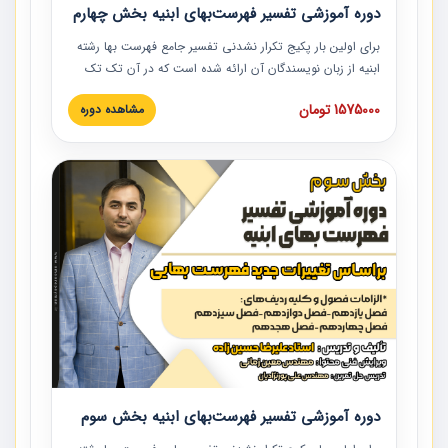
دوره آموزشی تفسیر فهرست‌بهای ابنیه بخش چهارم
برای اولین بار پکیج تکرار نشدنی تفسیر جامع فهرست بها رشته
ابنیه از زبان نویسندگان آن ارائه شده است که در آن تک تک
ردیف ها و مطالب فهرست بها تفسیر و ارائه شده است. این
1575000 تومان
مشاهده دوره
دوره به صورت کامل تصویری بوده و به همراه تصاویر عملیات
اجرایی مرتبط با ردیف های فهرست بها ارائه شده است. این
دوره با کلام مهندس علیرضاحسین‌زاده مدیر پروژه مهندسی
مشاور در امر بازنگری فهرست بها رشته ابنیه ارائه شده و به تمام
همکارانی که در حوزه صنعت ساخت در حال فعالیت هستند حتما
توصیه می کنیم از مطالب این دوره استفاده نمایند.
دوره آموزشی تفسیر فهرست‌بهای ابنیه بخش سوم