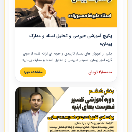
پکیج آموزشی «بررسی و تحلیل اسناد و مدارک
پیمان»
یکی از آموزش‏‏‏‏‏‏ های بسیار کاربردی و حرفه‏ ای ارائه شده از سوی
گروه امور پیمان، سمینار «بررسی و تحلیل اسناد و مدارک پیمان»
است که در دانشگاه صنعتی شریف ارائه شد. در این آموزش
2800000 تومان
مشاهده دوره
نکات کلیدی مربوط به اسناد و مدارک پیمان، اولویت بندی اسناد
و مدارک پیمان، بایدها و نبایدهای مربوط به اسناد و مدارک
پیمان به همراه تجربیات عملی در این خصوص ارائه شده است.