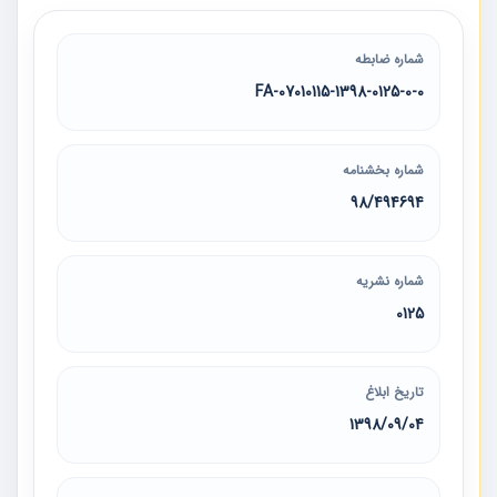
شماره ضابطه
07010115-1398-0125-0-0-FA
شماره بخشنامه
98/494694
شماره نشریه
0125
تاریخ ابلاغ
1398/09/04