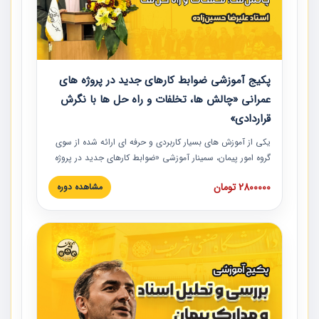
پکیج آموزشی ضوابط کارهای جدید در پروژه های
عمرانی «چالش ها، تخلفات و راه حل ها با نگرش
قراردادی»
یکی از آموزش‏‏‏‏‏‏ های بسیار کاربردی و حرفه‏ ای ارائه شده از سوی
گروه امور پیمان، سمینار آموزشی «ضوابط کارهای جدید در پروژه
های عمرانی» چالش ها، تخلفات و راه حل ها با نگرش قراردادی
2800000 تومان
مشاهده دوره
است که در محل سندیکای شرکت های ساختمانی کشور ارائه شد.
در این آموزش نکات کلیدی مربوط به کارهای جدید در اسناد و
مدارک پیمان به همراه تجربیات عملی ارائه شده است.