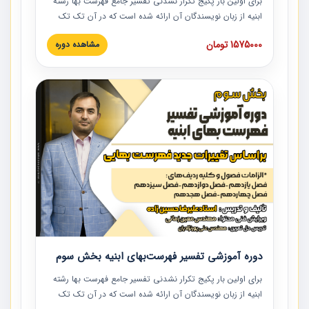
برای اولین بار پکیج تکرار نشدنی تفسیر جامع فهرست بها رشته
ابنیه از زبان نویسندگان آن ارائه شده است که در آن تک تک
ردیف ها و مطالب فهرست بها تفسیر و ارائه شده است. این
1575000 تومان
مشاهده دوره
دوره به صورت کامل تصویری بوده و به همراه تصاویر عملیات
اجرایی مرتبط با ردیف های فهرست بها ارائه شده است. این
دوره با کلام مهندس علیرضاحسین‌زاده مدیر پروژه مهندسی
مشاور در امر بازنگری فهرست بها رشته ابنیه ارائه شده و به تمام
همکارانی که در حوزه صنعت ساخت در حال فعالیت هستند حتما
توصیه می کنیم از مطالب این دوره استفاده نمایند.
دوره آموزشی تفسیر فهرست‌بهای ابنیه بخش سوم
برای اولین بار پکیج تکرار نشدنی تفسیر جامع فهرست بها رشته
ابنیه از زبان نویسندگان آن ارائه شده است که در آن تک تک