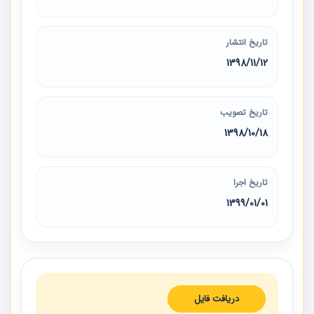
تاریخ انتشار
1398/11/12
تاریخ تصویب
1398/10/18
تاریخ اجرا
1399/01/01
دریافت فایل