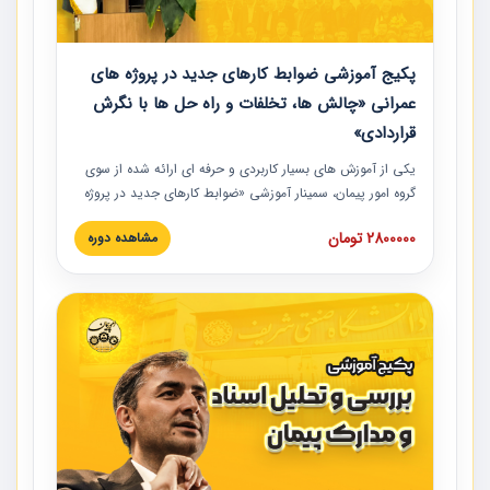
پکیج آموزشی ضوابط کارهای جدید در پروژه های
عمرانی «چالش ها، تخلفات و راه حل ها با نگرش
قراردادی»
یکی از آموزش‏‏‏‏‏‏ های بسیار کاربردی و حرفه‏ ای ارائه شده از سوی
گروه امور پیمان، سمینار آموزشی «ضوابط کارهای جدید در پروژه
های عمرانی» چالش ها، تخلفات و راه حل ها با نگرش قراردادی
2800000 تومان
مشاهده دوره
است که در محل سندیکای شرکت های ساختمانی کشور ارائه شد.
در این آموزش نکات کلیدی مربوط به کارهای جدید در اسناد و
مدارک پیمان به همراه تجربیات عملی ارائه شده است.