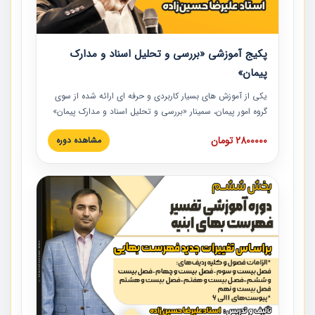
پکیج آموزشی «بررسی و تحلیل اسناد و مدارک
پیمان»
یکی از آموزش‏‏‏‏‏‏ های بسیار کاربردی و حرفه‏ ای ارائه شده از سوی
گروه امور پیمان، سمینار «بررسی و تحلیل اسناد و مدارک پیمان»
است که در دانشگاه صنعتی شریف ارائه شد. در این آموزش
2800000 تومان
مشاهده دوره
نکات کلیدی مربوط به اسناد و مدارک پیمان، اولویت بندی اسناد
و مدارک پیمان، بایدها و نبایدهای مربوط به اسناد و مدارک
پیمان به همراه تجربیات عملی در این خصوص ارائه شده است.