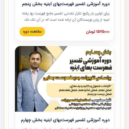
دوره آموزشی تفسیر فهرست‌بهای ابنیه بخش پنجم
برای اولین بار پکیج تکرار نشدنی تفسیر جامع فهرست بها رشته
ابنیه از زبان نویسندگان آن ارائه شده است که در آن تک تک
ردیف ها و مطالب فهرست بها تفسیر و ارائه شده است. این
1575000 تومان
مشاهده دوره
دوره به صورت کامل تصویری بوده و به همراه تصاویر عملیات
اجرایی مرتبط با ردیف های فهرست بها ارائه شده است. این
دوره با کلام مهندس علیرضاحسین‌زاده مدیر پروژه مهندسی
مشاور در امر بازنگری فهرست بها رشته ابنیه ارائه شده و به تمام
همکارانی که در حوزه صنعت ساخت در حال فعالیت هستند حتما
توصیه می کنیم از مطالب این دوره استفاده نمایند.
دوره آموزشی تفسیر فهرست‌بهای ابنیه بخش چهارم