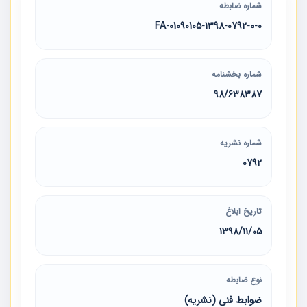
شماره ضابطه
01090105-1398-0792-0-0-FA
شماره بخشنامه
98/638387
شماره نشریه
0792
تاریخ ابلاغ
1398/11/05
نوع ضابطه
ضوابط فنی (نشریه)