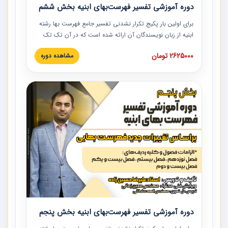
دوره آموزشی تفسیر فهرست‌بهای ابنیه بخش ششم
برای اولین بار پکیج تکرار نشدنی تفسیر جامع فهرست بها رشته
ابنیه از زبان نویسندگان آن ارائه شده است که در آن تک تک
ردیف ها و مطالب فهرست بها تفسیر و ارائه شده است. این
2625000 تومان
مشاهده دوره
دوره به صورت کامل تصویری بوده و به همراه تصاویر عملیات
اجرایی مرتبط با ردیف های فهرست بها ارائه شده است. این
دوره با کلام مهندس علیرضاحسین‌زاده مدیر پروژه مهندسی
مشاور در امر بازنگری فهرست بها رشته ابنیه ارائه شده و به تمام
همکارانی که در حوزه صنعت ساخت در حال فعالیت هستند حتما
توصیه می کنیم از مطالب این دوره استفاده نمایند.
دوره آموزشی تفسیر فهرست‌بهای ابنیه بخش پنجم