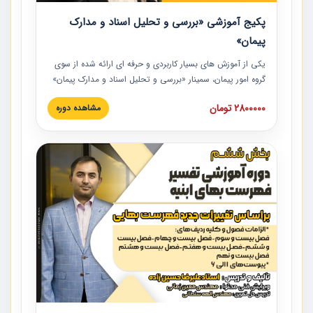
پکیج آموزشی «بررسی و تحلیل اسناد و مدارک
پیمان»
یکی از آموزش‏‏‏‏‏‏ های بسیار کاربردی و حرفه‏ ای ارائه شده از سوی
گروه امور پیمان، سمینار «بررسی و تحلیل اسناد و مدارک پیمان»
است که در دانشگاه صنعتی شریف ارائه شد. در این آموزش
2800000 تومان
مشاهده دوره
نکات کلیدی مربوط به اسناد و مدارک پیمان، اولویت بندی اسناد
و مدارک پیمان، بایدها و نبایدهای مربوط به اسناد و مدارک
پیمان به همراه تجربیات عملی در این خصوص ارائه شده است.