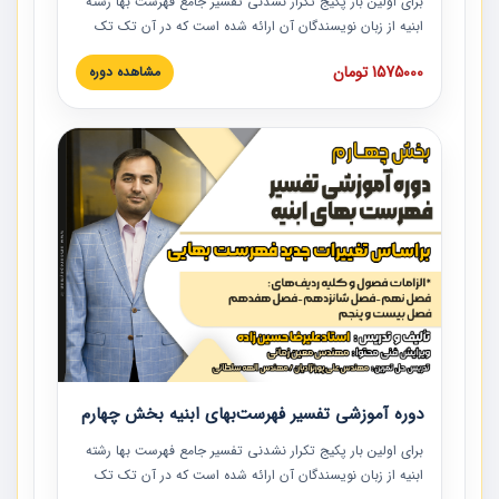
برای اولین بار پکیج تکرار نشدنی تفسیر جامع فهرست بها رشته
ابنیه از زبان نویسندگان آن ارائه شده است که در آن تک تک
ردیف ها و مطالب فهرست بها تفسیر و ارائه شده است. این
1575000 تومان
مشاهده دوره
دوره به صورت کامل تصویری بوده و به همراه تصاویر عملیات
اجرایی مرتبط با ردیف های فهرست بها ارائه شده است. این
دوره با کلام مهندس علیرضاحسین‌زاده مدیر پروژه مهندسی
مشاور در امر بازنگری فهرست بها رشته ابنیه ارائه شده و به تمام
همکارانی که در حوزه صنعت ساخت در حال فعالیت هستند حتما
توصیه می کنیم از مطالب این دوره استفاده نمایند.
دوره آموزشی تفسیر فهرست‌بهای ابنیه بخش چهارم
برای اولین بار پکیج تکرار نشدنی تفسیر جامع فهرست بها رشته
ابنیه از زبان نویسندگان آن ارائه شده است که در آن تک تک