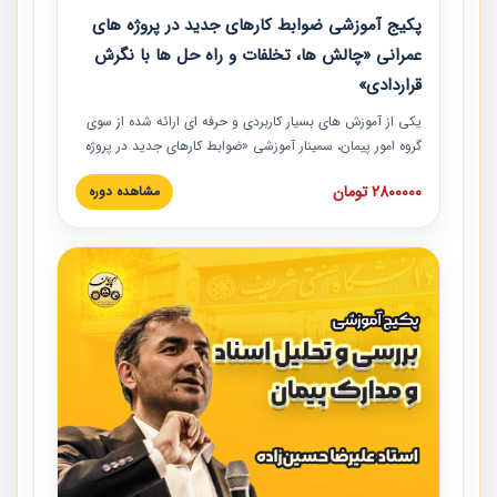
پکیج آموزشی ضوابط کارهای جدید در پروژه های
عمرانی «چالش ها، تخلفات و راه حل ها با نگرش
قراردادی»
یکی از آموزش‏‏‏‏‏‏ های بسیار کاربردی و حرفه‏ ای ارائه شده از سوی
گروه امور پیمان، سمینار آموزشی «ضوابط کارهای جدید در پروژه
های عمرانی» چالش ها، تخلفات و راه حل ها با نگرش قراردادی
2800000 تومان
مشاهده دوره
است که در محل سندیکای شرکت های ساختمانی کشور ارائه شد.
در این آموزش نکات کلیدی مربوط به کارهای جدید در اسناد و
مدارک پیمان به همراه تجربیات عملی ارائه شده است.