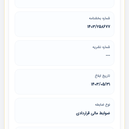
شماره بخشنامه
1403/258677
شماره نشریه
---
تاریخ ابلاغ
1403/05/31
نوع ضابطه
ضوابط مالی قراردادی