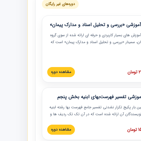
دوره‌های غیر رایگان
موزشی «بررسی و تحلیل اسناد و مدارک پیمان»
موزش‏‏‏‏‏‏ های بسیار کاربردی و حرفه‏ ای ارائه شده از سوی گروه
مان، سمینار «بررسی و تحلیل اسناد و مدارک پیمان» است که
گاه صنعتی شریف ارائه شد. در این آموزش نکات کلیدی
 اسناد و مدارک پیمان، اولویت بندی اسناد و مدارک پیمان،
 نبایدهای مربوط به اسناد و مدارک پیمان به همراه تجربیات
 این خصوص ارائه شده است.
ان
مشاهده دوره
موزشی تفسیر فهرست‌بهای ابنیه بخش پنجم
ین بار پکیج تکرار نشدنی تفسیر جامع فهرست بها رشته ابنیه
 نویسندگان آن ارائه شده است که در آن تک تک ردیف ها و
هرست بها تفسیر و ارائه شده است. این دوره به صورت کامل
بوده و به همراه تصاویر عملیات اجرایی مرتبط با ردیف های
ان
مشاهده دوره
ها ارائه شده است. این دوره با کلام مهندس