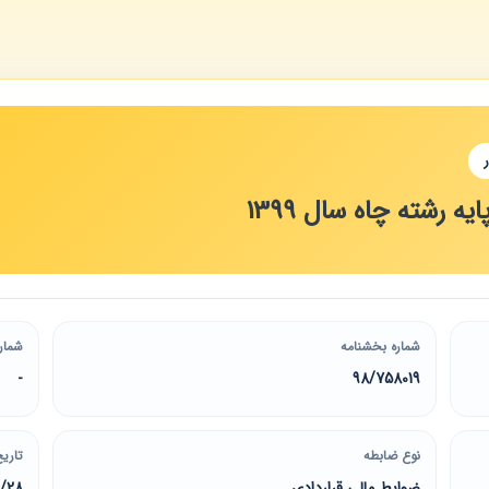
ه رشته چاه سال 1399
شماره بخشنامه
شمار
-
98/758019
نوع ضابطه
تاریخ
ضوابط مالی قراردادی
2/28