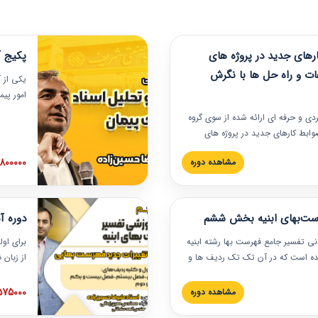
های جدید در پروژه های
پکیج آ
ات و راه حل ها با نگرش
یکی از آ
امور پی
در دانش
ربردی و حرفه‏ ای ارائه شده از سوی گروه
مربوط به
ضوابط کارهای جدید در پروژه های
بایدها و
اه حل ها با نگرش قراردادی است که
عملی در
2800000 توم
مشاهده دوره
ختمانی کشور ارائه شد. در این
ارهای جدید در اسناد و مدارک پیمان
 شده است.
رست‌بهای ابنیه بخش ششم
دوره آ
دنی تفسیر جامع فهرست بها رشته ابنیه
برای اول
 شده است که در آن تک تک ردیف ها و
از زبان
ائه شده است. این دوره به صورت کامل
مطالب ف
یر عملیات اجرایی مرتبط با ردیف های
تصویری 
1575000 توم
مشاهده دوره
ن دوره با کلام مهندس
فهرست ب