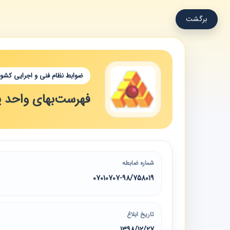
برگشت
ضوابط نظام فنی و اجرایی کشور
فهرست‌بهای واحد پای
شماره ضابطه
07010707-98/758019
تاریخ ابلاغ
1398/12/27