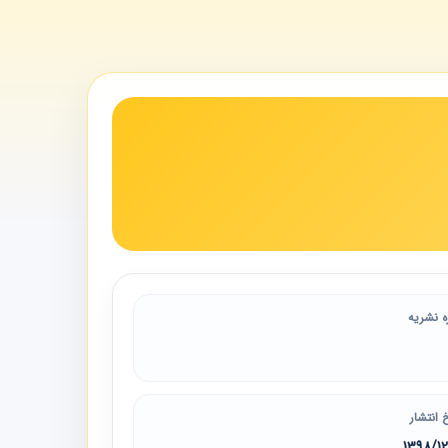
ه نشریه
 انتشار
1398/1