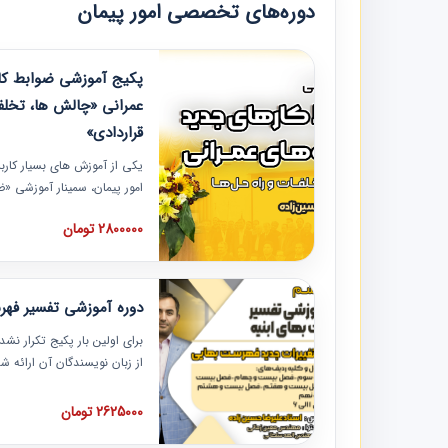
دوره‌های تخصصی امور پیمان
پکیج آموزشی ضوابط کار
عمرانی «چالش ها، تخلف
قراردادی»
یکی از آموزش‏‏‏‏‏‏ های بسیار کا
امور پیمان، سمینار آموزشی «
عمرانی» چالش ها، تخلفات و ر
2800000 تومان
در محل سندیکای شرکت های سا
آموزش نکات کلیدی مربوط به ک
به همراه تجربیات عملی ارائه
دوره آموزشی تفسیر فه
برای اولین بار پکیج تکرار نش
از زبان نویسندگان آن ارائه
مطالب فهرست بها تفسیر و ار
تصویری بوده و به همراه تصاو
2625000 تومان
فهرست بها ارائه شده است. ای