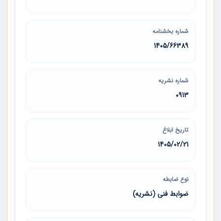
شماره بخشنامه
1405/66389
شماره نشریه
0913
تاریخ ابلاغ
1405/02/21
نوع ضابطه
ضوابط فنی (نشریه)