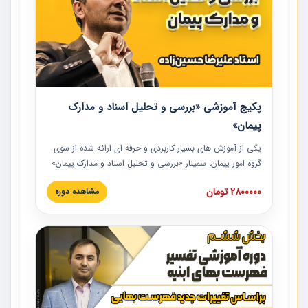
پکیج آموزشی «بررسی و تحلیل اسناد و مدارک
پیمان»
یکی از آموزش‏‏‏‏‏‏ های بسیار کاربردی و حرفه‏ ای ارائه شده از سوی
گروه امور پیمان، سمینار «بررسی و تحلیل اسناد و مدارک پیمان»
است که در دانشگاه صنعتی شریف ارائه شد. در این آموزش
2800000 تومان
مشاهده دوره
نکات کلیدی مربوط به اسناد و مدارک پیمان، اولویت بندی اسناد
و مدارک پیمان، بایدها و نبایدهای مربوط به اسناد و مدارک
پیمان به همراه تجربیات عملی در این خصوص ارائه شده است.