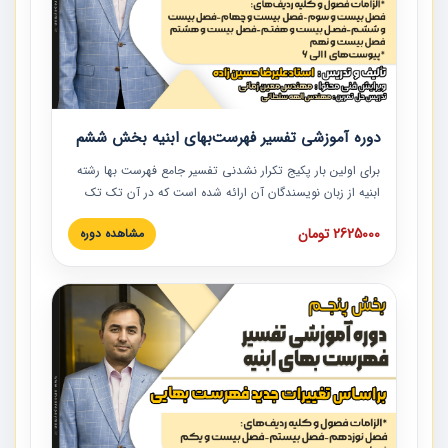
دوره آموزشی تفسیر فهرست‌بهای ابنیه بخش ششم
برای اولین بار پکیج تکرار نشدنی تفسیر جامع فهرست بها رشته
ابنیه از زبان نویسندگان آن ارائه شده است که در آن تک تک
ردیف ها و مطالب فهرست بها تفسیر و ارائه شده است. این
2625000 تومان
مشاهده دوره
دوره به صورت کامل تصویری بوده و به همراه تصاویر عملیات
اجرایی مرتبط با ردیف های فهرست بها ارائه شده است. این
دوره با کلام مهندس علیرضاحسین‌زاده مدیر پروژه مهندسی
مشاور در امر بازنگری فهرست بها رشته ابنیه ارائه شده و به تمام
همکارانی که در حوزه صنعت ساخت در حال فعالیت هستند حتما
توصیه می کنیم از مطالب این دوره استفاده نمایند.