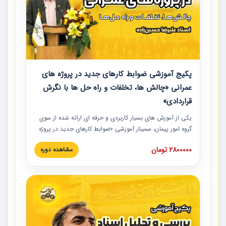
پکیج آموزشی ضوابط کارهای جدید در پروژه های
عمرانی «چالش ها، تخلفات و راه حل ها با نگرش
قراردادی»
یکی از آموزش‏‏‏‏‏‏ های بسیار کاربردی و حرفه‏ ای ارائه شده از سوی
گروه امور پیمان، سمینار آموزشی «ضوابط کارهای جدید در پروژه
های عمرانی» چالش ها، تخلفات و راه حل ها با نگرش قراردادی
2800000 تومان
مشاهده دوره
است که در محل سندیکای شرکت های ساختمانی کشور ارائه شد.
در این آموزش نکات کلیدی مربوط به کارهای جدید در اسناد و
مدارک پیمان به همراه تجربیات عملی ارائه شده است.