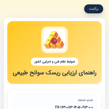
برگشت
ضوابط نظام فنی و اجرایی کشور
راهنمای ارزیابی ریسک سوانح طبیعی
شماره ضابطه
17300113-1405-0913-0-0-FA