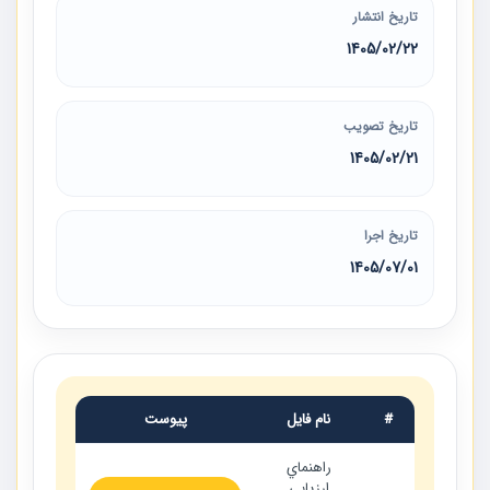
تاریخ انتشار
1405/02/22
تاریخ تصویب
1405/02/21
تاریخ اجرا
1405/07/01
#
نام فایل
پیوست
راهنماي
ارزيابي