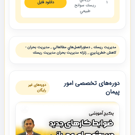
1
دانلود فایل
ريسك سوانح
طبيعي
مديريت ريسك , دستورالعمل‌هاي مطالعاتي , مديريت بحران -
كاهش خطرپذيري , زلزله مديريت بحران مديريت ريسك
دوره‌های تخصصی امور
دوره‌های غیر
پیمان
رایگان