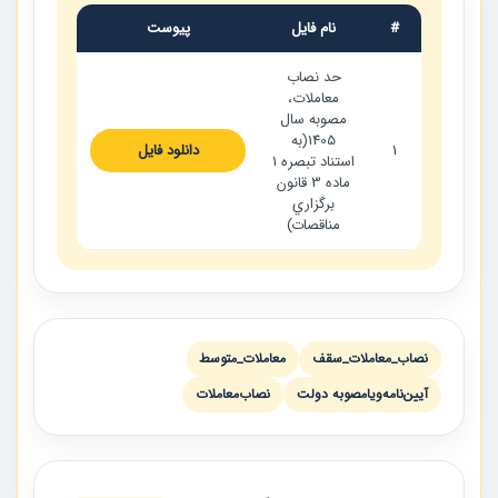
#
نام فایل
پیوست
حد نصاب
معاملات،
مصوبه سال
1405(به
1
دانلود فایل
استناد تبصره 1
ماده 3 قانون
برگزاري
مناقصات)
نصاب_معاملات_سقف
معاملات_متوسط
آيين‌نامه‌ويا‌مصوبه دولت
نصاب‌معاملات