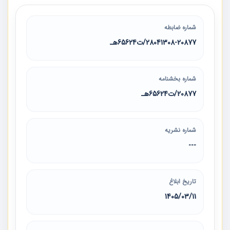
شماره ضابطه
28041308-20877/ت65624هـ
شماره بخشنامه
20877/ت65624هـ
شماره نشریه
---
تاریخ ابلاغ
1405/03/11