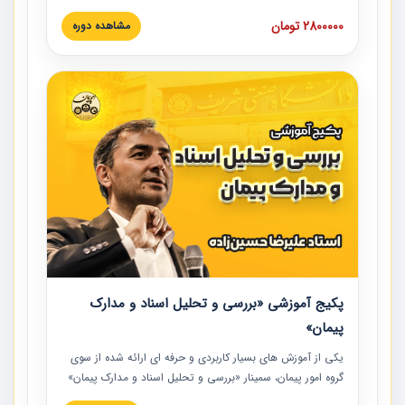
های عمرانی» چالش ها، تخلفات و راه حل ها با نگرش قراردادی
2800000 تومان
مشاهده دوره
است که در محل سندیکای شرکت های ساختمانی کشور ارائه شد.
در این آموزش نکات کلیدی مربوط به کارهای جدید در اسناد و
مدارک پیمان به همراه تجربیات عملی ارائه شده است.
پکیج آموزشی «بررسی و تحلیل اسناد و مدارک
پیمان»
یکی از آموزش‏‏‏‏‏‏ های بسیار کاربردی و حرفه‏ ای ارائه شده از سوی
گروه امور پیمان، سمینار «بررسی و تحلیل اسناد و مدارک پیمان»
است که در دانشگاه صنعتی شریف ارائه شد. در این آموزش