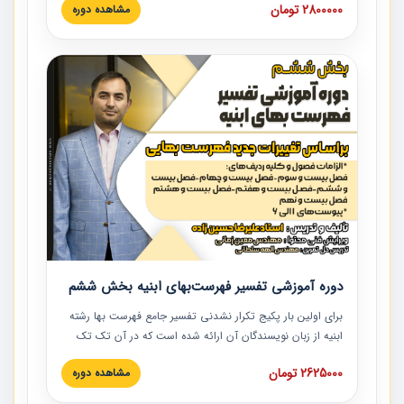
2800000 تومان
مشاهده دوره
نکات کلیدی مربوط به اسناد و مدارک پیمان، اولویت بندی اسناد
و مدارک پیمان، بایدها و نبایدهای مربوط به اسناد و مدارک
پیمان به همراه تجربیات عملی در این خصوص ارائه شده است.
دوره آموزشی تفسیر فهرست‌بهای ابنیه بخش ششم
برای اولین بار پکیج تکرار نشدنی تفسیر جامع فهرست بها رشته
ابنیه از زبان نویسندگان آن ارائه شده است که در آن تک تک
ردیف ها و مطالب فهرست بها تفسیر و ارائه شده است. این
2625000 تومان
مشاهده دوره
دوره به صورت کامل تصویری بوده و به همراه تصاویر عملیات
اجرایی مرتبط با ردیف های فهرست بها ارائه شده است. این