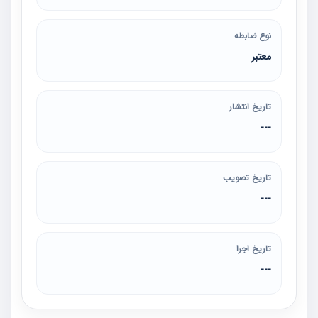
نوع ضابطه
معتبر
تاریخ انتشار
---
تاریخ تصویب
---
تاریخ اجرا
---