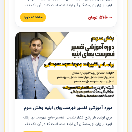
ابنیه از زبان نویسندگان آن ارائه شده است که در آن تک تک
ردیف ها و مطالب فهرست بها تفسیر و ارائه شده است. این
1575000 تومان
مشاهده دوره
دوره به صورت کامل تصویری بوده و به همراه تصاویر عملیات
اجرایی مرتبط با ردیف های فهرست بها ارائه شده است. این
دوره با کلام مهندس علیرضاحسین‌زاده مدیر پروژه مهندسی
مشاور در امر بازنگری فهرست بها رشته ابنیه ارائه شده و به تمام
همکارانی که در حوزه صنعت ساخت در حال فعالیت هستند حتما
توصیه می کنیم از مطالب این دوره استفاده نمایند.
دوره آموزشی تفسیر فهرست‌بهای ابنیه بخش سوم
برای اولین بار پکیج تکرار نشدنی تفسیر جامع فهرست بها رشته
ابنیه از زبان نویسندگان آن ارائه شده است که در آن تک تک
ردیف ها و مطالب فهرست بها تفسیر و ارائه شده است. این