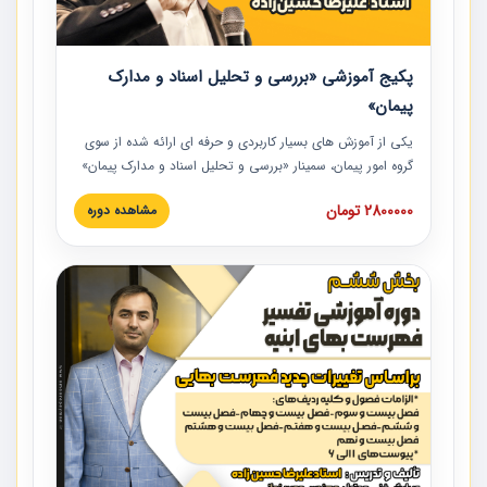
پکیج آموزشی «بررسی و تحلیل اسناد و مدارک
پیمان»
یکی از آموزش‏‏‏‏‏‏ های بسیار کاربردی و حرفه‏ ای ارائه شده از سوی
گروه امور پیمان، سمینار «بررسی و تحلیل اسناد و مدارک پیمان»
است که در دانشگاه صنعتی شریف ارائه شد. در این آموزش
2800000 تومان
مشاهده دوره
نکات کلیدی مربوط به اسناد و مدارک پیمان، اولویت بندی اسناد
و مدارک پیمان، بایدها و نبایدهای مربوط به اسناد و مدارک
پیمان به همراه تجربیات عملی در این خصوص ارائه شده است.