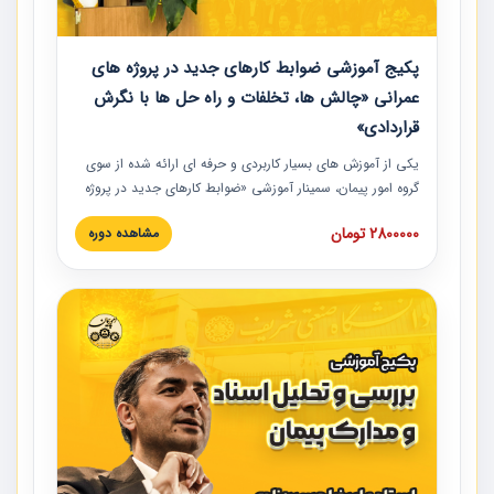
پکیج آموزشی ضوابط کارهای جدید در پروژه های
عمرانی «چالش ها، تخلفات و راه حل ها با نگرش
قراردادی»
یکی از آموزش‏‏‏‏‏‏ های بسیار کاربردی و حرفه‏ ای ارائه شده از سوی
گروه امور پیمان، سمینار آموزشی «ضوابط کارهای جدید در پروژه
های عمرانی» چالش ها، تخلفات و راه حل ها با نگرش قراردادی
2800000 تومان
مشاهده دوره
است که در محل سندیکای شرکت های ساختمانی کشور ارائه شد.
در این آموزش نکات کلیدی مربوط به کارهای جدید در اسناد و
مدارک پیمان به همراه تجربیات عملی ارائه شده است.