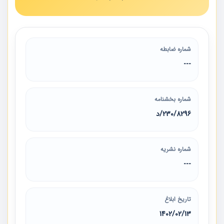
شماره ضابطه
---
شماره بخشنامه
230/8296/د
شماره نشریه
---
تاریخ ابلاغ
1402/02/13